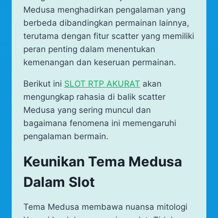
Medusa menghadirkan pengalaman yang
berbeda dibandingkan permainan lainnya,
terutama dengan fitur scatter yang memiliki
peran penting dalam menentukan
kemenangan dan keseruan permainan.
Berikut ini
SLOT RTP AKURAT
akan
mengungkap rahasia di balik scatter
Medusa yang sering muncul dan
bagaimana fenomena ini memengaruhi
pengalaman bermain.
Keunikan Tema Medusa
Dalam Slot
Tema Medusa membawa nuansa mitologi