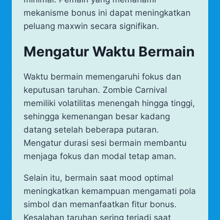
mekanisme bonus ini dapat meningkatkan
peluang maxwin secara signifikan.
Mengatur Waktu Bermain
Waktu bermain memengaruhi fokus dan
keputusan taruhan. Zombie Carnival
memiliki volatilitas menengah hingga tinggi,
sehingga kemenangan besar kadang
datang setelah beberapa putaran.
Mengatur durasi sesi bermain membantu
menjaga fokus dan modal tetap aman.
Selain itu, bermain saat mood optimal
meningkatkan kemampuan mengamati pola
simbol dan memanfaatkan fitur bonus.
Kesalahan taruhan sering terjadi saat