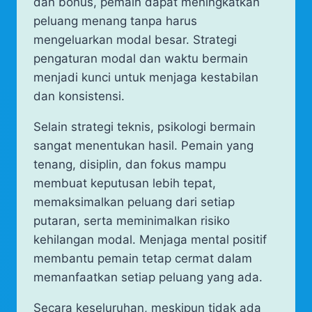
dan bonus, pemain dapat meningkatkan
peluang menang tanpa harus
mengeluarkan modal besar. Strategi
pengaturan modal dan waktu bermain
menjadi kunci untuk menjaga kestabilan
dan konsistensi.
Selain strategi teknis, psikologi bermain
sangat menentukan hasil. Pemain yang
tenang, disiplin, dan fokus mampu
membuat keputusan lebih tepat,
memaksimalkan peluang dari setiap
putaran, serta meminimalkan risiko
kehilangan modal. Menjaga mental positif
membantu pemain tetap cermat dalam
memanfaatkan setiap peluang yang ada.
Secara keseluruhan, meskipun tidak ada