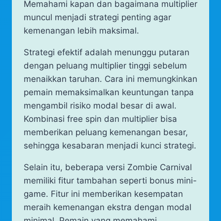
Memahami kapan dan bagaimana multiplier
muncul menjadi strategi penting agar
kemenangan lebih maksimal.
Strategi efektif adalah menunggu putaran
dengan peluang multiplier tinggi sebelum
menaikkan taruhan. Cara ini memungkinkan
pemain memaksimalkan keuntungan tanpa
mengambil risiko modal besar di awal.
Kombinasi free spin dan multiplier bisa
memberikan peluang kemenangan besar,
sehingga kesabaran menjadi kunci strategi.
Selain itu, beberapa versi Zombie Carnival
memiliki fitur tambahan seperti bonus mini-
game. Fitur ini memberikan kesempatan
meraih kemenangan ekstra dengan modal
minimal. Pemain yang memahami