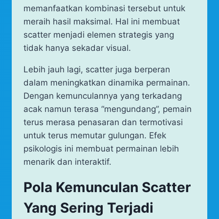
memanfaatkan kombinasi tersebut untuk
meraih hasil maksimal. Hal ini membuat
scatter menjadi elemen strategis yang
tidak hanya sekadar visual.
Lebih jauh lagi, scatter juga berperan
dalam meningkatkan dinamika permainan.
Dengan kemunculannya yang terkadang
acak namun terasa “mengundang”, pemain
terus merasa penasaran dan termotivasi
untuk terus memutar gulungan. Efek
psikologis ini membuat permainan lebih
menarik dan interaktif.
Pola Kemunculan Scatter
Yang Sering Terjadi