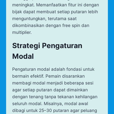
meningkat. Memanfaatkan fitur ini dengan
bijak dapat membuat setiap putaran lebih
menguntungkan, terutama saat
dikombinasikan dengan free spin dan
multiplier.
Strategi Pengaturan
Modal
Pengaturan modal adalah fondasi untuk
bermain efektif. Pemain disarankan
membagi modal menjadi beberapa sesi
agar setiap putaran dapat dimainkan
dengan tenang tanpa tekanan kehilangan
seluruh modal. Misalnya, modal awal
dibagi untuk 25–30 putaran agar peluang