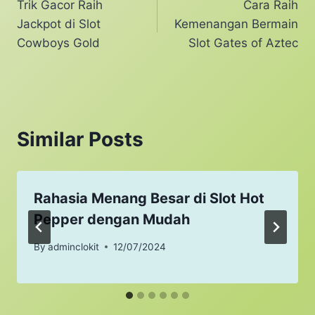
Trik Gacor Raih
Cara Raih
navigation
Jackpot di Slot
Kemenangan Bermain
Cowboys Gold
Slot Gates of Aztec
Similar Posts
Rahasia Menang Besar di Slot Hot
Pepper dengan Mudah
By
adminclokit
12/07/2024