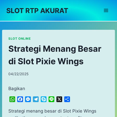
Skip
SLOT RTP AKURAT
to
content
SLOT ONLINE
Strategi Menang Besar
di Slot Pixie Wings
04/22/2025
Bagikan
W
F
M
T
S
L
X
S
h
a
e
e
k
i
h
a
c
s
l
y
n
a
Strategi menang besar di Slot Pixie Wings
t
e
s
e
p
e
r