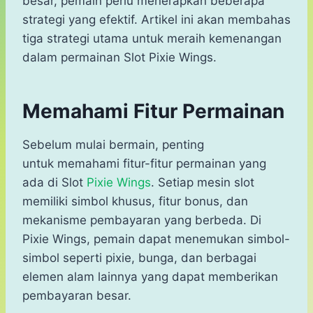
besar, pemain perlu menerapkan beberapa
strategi yang efektif. Artikel ini akan membahas
tiga strategi utama untuk meraih kemenangan
dalam permainan Slot Pixie Wings.
Memahami Fitur Permainan
Sebelum mulai bermain, penting
untuk memahami fitur-fitur permainan yang
ada di Slot
Pixie Wings
. Setiap mesin slot
memiliki simbol khusus, fitur bonus, dan
mekanisme pembayaran yang berbeda. Di
Pixie Wings, pemain dapat menemukan simbol-
simbol seperti pixie, bunga, dan berbagai
elemen alam lainnya yang dapat memberikan
pembayaran besar
.