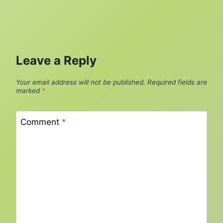
Leave a Reply
Your email address will not be published.
Required fields are
marked
*
Comment
*