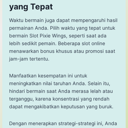
yang Tepat
Waktu bermain juga dapat mempengaruhi hasil
permainan Anda. Pilih waktu yang tepat untuk
bermain Slot Pixie Wings, seperti saat ada
lebih sedikit pemain. Beberapa slot online
menawarkan bonus khusus atau promosi saat
jam-jam tertentu.
Manfaatkan kesempatan ini untuk
meningkatkan nilai taruhan Anda. Selain itu,
hindari bermain saat Anda merasa lelah atau
terganggu, karena konsentrasi yang rendah
dapat mengakibatkan keputusan yang buruk.
Dengan menerapkan strategi-strategi ini, Anda