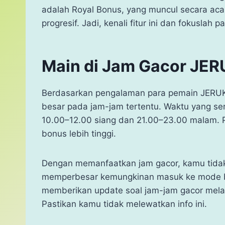
adalah Royal Bonus, yang muncul secara aca
progresif. Jadi, kenali fitur ini dan fokuslah
Main di Jam Gacor JE
Berdasarkan pengalaman para pemain JERU
besar pada jam-jam tertentu. Waktu yang ser
10.00–12.00 siang dan 21.00–23.00 malam. Pa
bonus lebih tinggi.
Dengan memanfaatkan jam gacor, kamu tidak
memperbesar kemungkinan masuk ke mode bo
memberikan update soal jam-jam gacor mela
Pastikan kamu tidak melewatkan info ini.