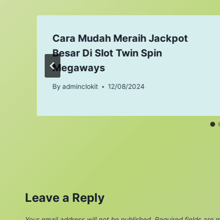
Cara Mudah Meraih Jackpot
Besar Di Slot Twin Spin
Megaways
By
adminclokit
12/08/2024
Leave a Reply
Your email address will not be published.
Required fields are