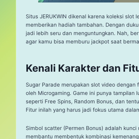
Situs JERUKWIN dikenal karena koleksi slot l
memberikan hadiah tambahan. Dengan dukung
jadi lebih seru dan menguntungkan. Nah, beri
agar kamu bisa memburu jackpot saat berma
Kenali Karakter dan Fi
Sugar Parade merupakan slot video dengan 
oleh Microgaming. Game ini punya tampilan l
seperti Free Spins, Random Bonus, dan tent
Fitur inilah yang harus jadi fokus utama dal
Simbol scatter (Permen Bonus) adalah kunci 
membantu membentuk kombinasi kemenangan le