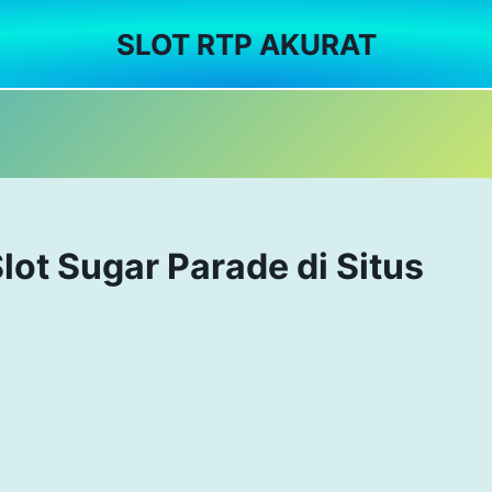
SLOT RTP AKURAT
lot Sugar Parade di Situs