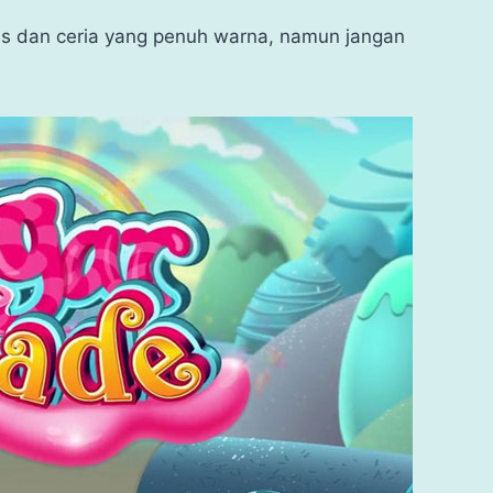
is dan ceria yang penuh warna, namun jangan