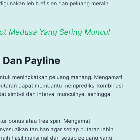
digunakan lebih efisien dan peluang meraih
lot Medusa Yang Sering Muncul
 Dan Payline
untuk meningkatkan peluang menang. Mengamati
 putaran dapat membantu memprediksi kombinasi
at simbol dan interval munculnya, sehingga
itur bonus atau free spin. Mengamati
suaikan taruhan agar setiap putaran lebih
raih hasil maksimal dari setiap peluang yang