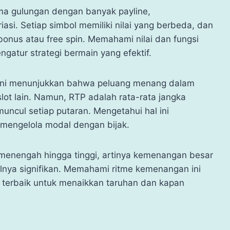
ma gulungan dengan banyak payline,
si. Setiap simbol memiliki nilai yang berbeda, dan
onus atau free spin. Memahami nilai dan fungsi
gatur strategi bermain yang efektif.
e ini menunjukkan bahwa peluang menang dalam
slot lain. Namun, RTP adalah rata-rata jangka
uncul setiap putaran. Mengetahui hal ini
mengelola modal dengan bijak.
as menengah hingga tinggi, artinya kemenangan besar
nalnya signifikan. Memahami ritme kemenangan ini
erbaik untuk menaikkan taruhan dan kapan