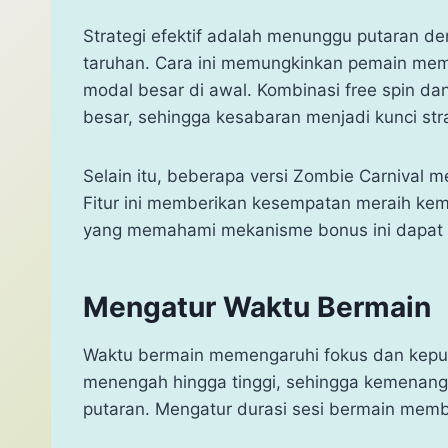
Strategi efektif adalah menunggu putaran de
taruhan. Cara ini memungkinkan pemain mem
modal besar di awal. Kombinasi free spin d
besar, sehingga kesabaran menjadi kunci stra
Selain itu, beberapa versi Zombie Carnival m
Fitur ini memberikan kesempatan meraih ke
yang memahami mekanisme bonus ini dapat m
Mengatur Waktu Bermain
Waktu bermain memengaruhi fokus dan keputus
menengah hingga tinggi, sehingga kemenang
putaran. Mengatur durasi sesi bermain mem