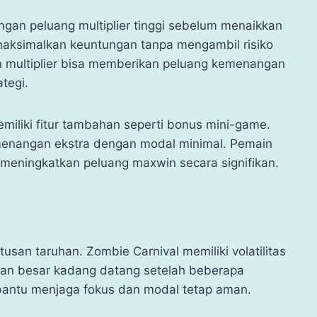
ngan peluang multiplier tinggi sebelum menaikkan
aksimalkan keuntungan tanpa mengambil risiko
an multiplier bisa memberikan peluang kemenangan
tegi.
emiliki fitur tambahan seperti bonus mini-game.
menangan ekstra dengan modal minimal. Pemain
eningkatkan peluang maxwin secara signifikan.
an taruhan. Zombie Carnival memiliki volatilitas
an besar kadang datang setelah beberapa
bantu menjaga fokus dan modal tetap aman.