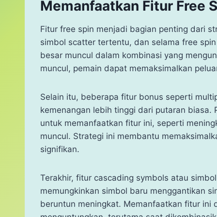
Memanfaatkan Fitur Free 
Fitur free spin menjadi bagian penting dari s
simbol scatter tertentu, dan selama free spin
besar muncul dalam kombinasi yang mengun
muncul, pemain dapat memaksimalkan pelu
Selain itu, beberapa fitur bonus seperti mu
kemenangan lebih tinggi dari putaran bias
untuk memanfaatkan fitur ini, seperti meningk
muncul. Strategi ini membantu memaksimalk
signifikan.
Terakhir, fitur cascading symbols atau simbo
memungkinkan simbol baru menggantikan si
beruntun meningkat. Memanfaatkan fitur ini 