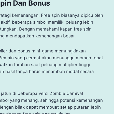
Spin Dan Bonus
trategi kemenangan. Free spin biasanya dipicu oleh
 aktif, beberapa simbol memiliki peluang lebih
tungkan. Dengan memahami kapan free spin
ang mendapatkan kemenangan besar.
ltiplier dan bonus mini-game memungkinkan
a. Pemain yang cermat akan menunggu momen tepat
atkan taruhan saat peluang multiplier tinggi
an hasil tanpa harus menambah modal secara
l jatuh di beberapa versi Zombie Carnival
mbol yang menang, sehingga potensi kemenangan
dengan bijak dapat membuat setiap putaran lebih