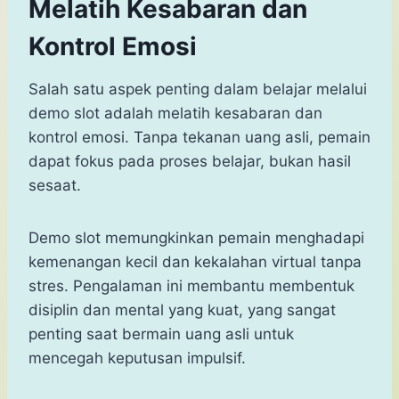
Melatih Kesabaran dan
Kontrol Emosi
Salah satu aspek penting dalam belajar melalui
demo slot adalah melatih kesabaran dan
kontrol emosi. Tanpa tekanan uang asli, pemain
dapat fokus pada proses belajar, bukan hasil
sesaat.
Demo slot memungkinkan pemain menghadapi
kemenangan kecil dan kekalahan virtual tanpa
stres. Pengalaman ini membantu membentuk
disiplin dan mental yang kuat, yang sangat
penting saat bermain uang asli untuk
mencegah keputusan impulsif.