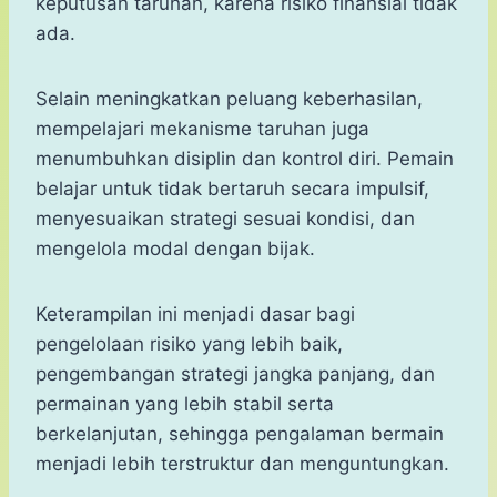
keputusan taruhan, karena risiko finansial tidak
ada.
Selain meningkatkan peluang keberhasilan,
mempelajari mekanisme taruhan juga
menumbuhkan disiplin dan kontrol diri. Pemain
belajar untuk tidak bertaruh secara impulsif,
menyesuaikan strategi sesuai kondisi, dan
mengelola modal dengan bijak.
Keterampilan ini menjadi dasar bagi
pengelolaan risiko yang lebih baik,
pengembangan strategi jangka panjang, dan
permainan yang lebih stabil serta
berkelanjutan, sehingga pengalaman bermain
menjadi lebih terstruktur dan menguntungkan.