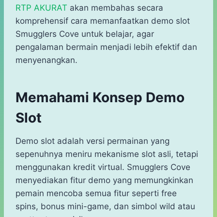
RTP AKURAT
akan membahas secara
komprehensif cara memanfaatkan demo slot
Smugglers Cove untuk belajar, agar
pengalaman bermain menjadi lebih efektif dan
menyenangkan.
Memahami Konsep Demo
Slot
Demo slot adalah versi permainan yang
sepenuhnya meniru mekanisme slot asli, tetapi
menggunakan kredit virtual. Smugglers Cove
menyediakan fitur demo yang memungkinkan
pemain mencoba semua fitur seperti free
spins, bonus mini-game, dan simbol wild atau