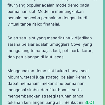
fitur yang populer adalah mode demo pada
permainan slot. Mode ini memungkinkan
pemain mencoba permainan dengan kredit
virtual tanpa risiko finansial.
Salah satu slot yang menarik untuk dijadikan
sarana belajar adalah
Smugglers Cove
, yang
mengusung tema bajak laut, peti harta karun,
dan petualangan di laut lepas.
Menggunakan demo slot bukan hanya soal
hiburan, tetapi juga strategi belajar. Pemain
dapat memahami mekanisme permainan,
mengenal simbol dan fitur bonus, serta
mengembangkan strategi taruhan tanpa
tekanan kehilangan uang asli. Berikut ini
SLOT