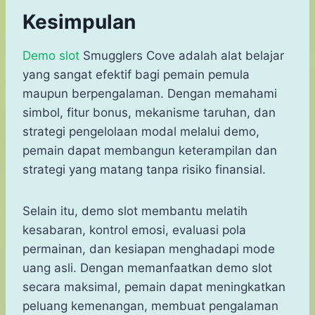
Kesimpulan
Demo slot
Smugglers Cove adalah alat belajar
yang sangat efektif bagi pemain pemula
maupun berpengalaman. Dengan memahami
simbol, fitur bonus, mekanisme taruhan, dan
strategi pengelolaan modal melalui demo,
pemain dapat membangun keterampilan dan
strategi yang matang tanpa risiko finansial.
Selain itu, demo slot membantu melatih
kesabaran, kontrol emosi, evaluasi pola
permainan, dan kesiapan menghadapi mode
uang asli. Dengan memanfaatkan demo slot
secara maksimal, pemain dapat meningkatkan
peluang kemenangan, membuat pengalaman