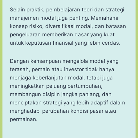
Selain praktik, pembelajaran teori dan strategi
manajemen modal juga penting. Memahami
konsep risiko, diversifikasi modal, dan batasan
pengeluaran memberikan dasar yang kuat
untuk keputusan finansial yang lebih cerdas.
Dengan kemampuan mengelola modal yang
terasah, pemain atau investor tidak hanya
menjaga keberlanjutan modal, tetapi juga
meningkatkan peluang pertumbuhan,
membangun disiplin jangka panjang, dan
menciptakan strategi yang lebih adaptif dalam
menghadapi perubahan kondisi pasar atau
permainan.