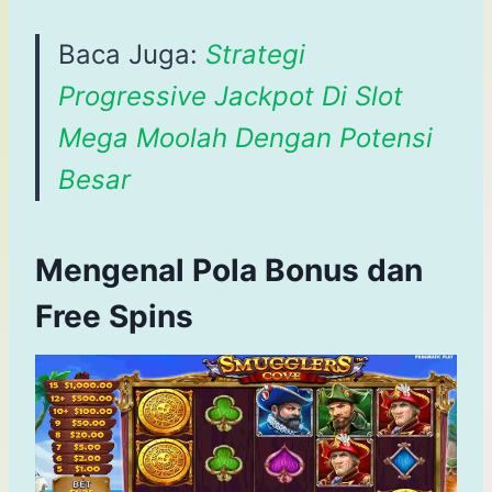
Baca Juga:
Strategi
Progressive Jackpot Di Slot
Mega Moolah Dengan Potensi
Besar
Mengenal Pola Bonus dan
Free Spins