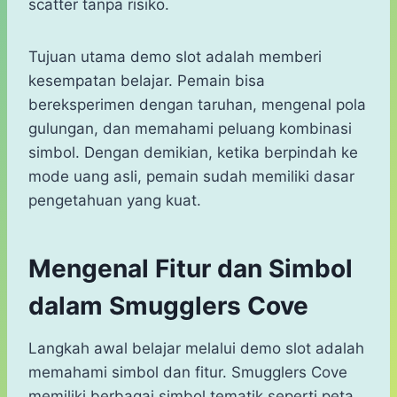
scatter tanpa risiko.
Tujuan utama demo slot adalah memberi
kesempatan belajar. Pemain bisa
bereksperimen dengan taruhan, mengenal pola
gulungan, dan memahami peluang kombinasi
simbol. Dengan demikian, ketika berpindah ke
mode uang asli, pemain sudah memiliki dasar
pengetahuan yang kuat.
Mengenal Fitur dan Simbol
dalam Smugglers Cove
Langkah awal belajar melalui demo slot adalah
memahami simbol dan fitur. Smugglers Cove
memiliki berbagai simbol tematik seperti peta