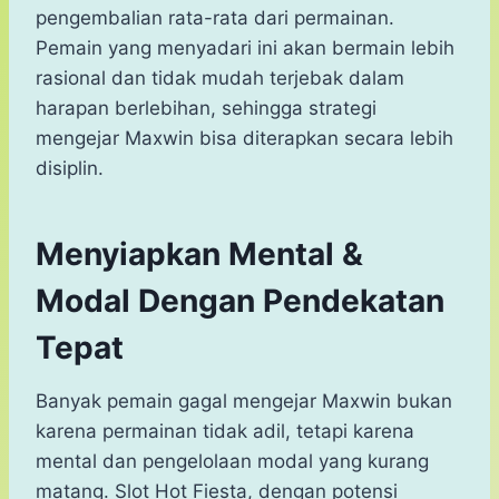
pengembalian rata-rata dari permainan.
Pemain yang menyadari ini akan bermain lebih
rasional dan tidak mudah terjebak dalam
harapan berlebihan, sehingga strategi
mengejar Maxwin bisa diterapkan secara lebih
disiplin.
Menyiapkan Mental &
Modal Dengan Pendekatan
Tepat
Banyak pemain gagal mengejar Maxwin bukan
karena permainan tidak adil, tetapi karena
mental dan pengelolaan modal yang kurang
matang. Slot Hot Fiesta, dengan potensi