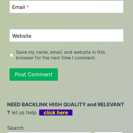
Email
*
Website
Save my name, email, and website in this
browser for the next time I comment.
NEED BACKLINK HIGH QUALITY and RELEVANT
?
let us help.
click here
Search