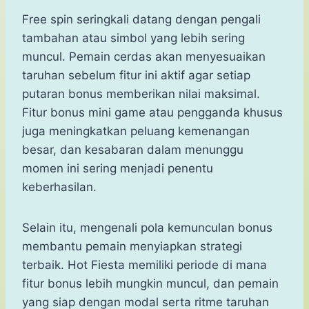
Free spin seringkali datang dengan pengali
tambahan atau simbol yang lebih sering
muncul. Pemain cerdas akan menyesuaikan
taruhan sebelum fitur ini aktif agar setiap
putaran bonus memberikan nilai maksimal.
Fitur bonus mini game atau pengganda khusus
juga meningkatkan peluang kemenangan
besar, dan kesabaran dalam menunggu
momen ini sering menjadi penentu
keberhasilan.
Selain itu, mengenali pola kemunculan bonus
membantu pemain menyiapkan strategi
terbaik. Hot Fiesta memiliki periode di mana
fitur bonus lebih mungkin muncul, dan pemain
yang siap dengan modal serta ritme taruhan