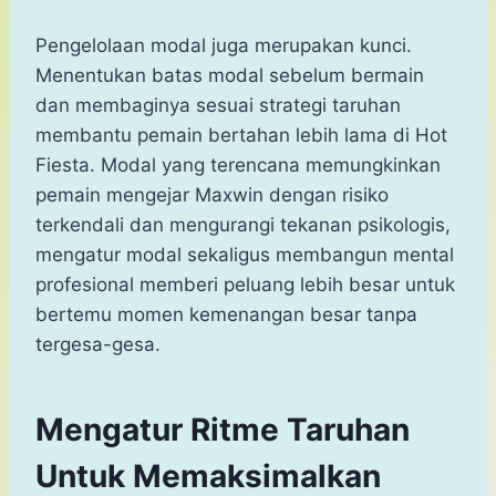
Pengelolaan modal juga merupakan kunci.
Menentukan batas modal sebelum bermain
dan membaginya sesuai strategi taruhan
membantu pemain bertahan lebih lama di Hot
Fiesta. Modal yang terencana memungkinkan
pemain mengejar Maxwin dengan risiko
terkendali dan mengurangi tekanan psikologis,
mengatur modal sekaligus membangun mental
profesional memberi peluang lebih besar untuk
bertemu momen kemenangan besar tanpa
tergesa-gesa.
Mengatur Ritme Taruhan
Untuk Memaksimalkan