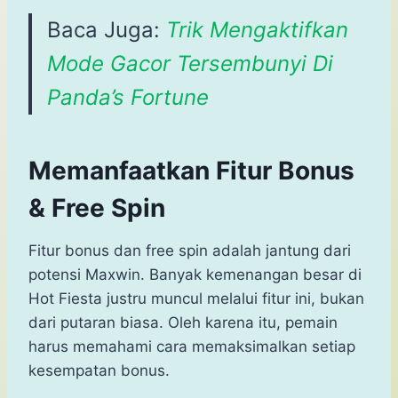
Baca Juga:
Trik Mengaktifkan
Mode Gacor Tersembunyi Di
Panda’s Fortune
Memanfaatkan Fitur Bonus
& Free Spin
Fitur bonus dan free spin adalah jantung dari
potensi Maxwin. Banyak kemenangan besar di
Hot Fiesta justru muncul melalui fitur ini, bukan
dari putaran biasa. Oleh karena itu, pemain
harus memahami cara memaksimalkan setiap
kesempatan bonus.