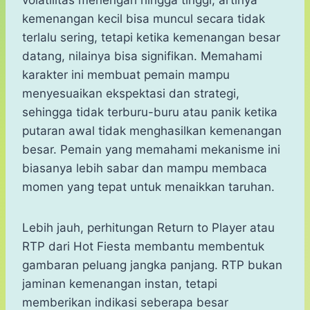
volatilitas menengah hingga tinggi, artinya
kemenangan kecil bisa muncul secara tidak
terlalu sering, tetapi ketika kemenangan besar
datang, nilainya bisa signifikan. Memahami
karakter ini membuat pemain mampu
menyesuaikan ekspektasi dan strategi,
sehingga tidak terburu-buru atau panik ketika
putaran awal tidak menghasilkan kemenangan
besar. Pemain yang memahami mekanisme ini
biasanya lebih sabar dan mampu membaca
momen yang tepat untuk menaikkan taruhan.
Lebih jauh, perhitungan Return to Player atau
RTP dari Hot Fiesta membantu membentuk
gambaran peluang jangka panjang. RTP bukan
jaminan kemenangan instan, tetapi
memberikan indikasi seberapa besar