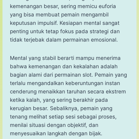
kemenangan besar, sering memicu euforia
yang bisa membuat pemain mengambil
keputusan impulsif. Kesiapan mental sangat
penting untuk tetap fokus pada strategi dan
tidak terjebak dalam permainan emosional.
Mental yang stabil berarti mampu menerima
bahwa kemenangan dan kekalahan adalah
bagian alami dari permainan slot. Pemain yang
terlalu mengandalkan keberuntungan instan
cenderung menaikkan taruhan secara ekstrem
ketika kalah, yang sering berakhir pada
kerugian besar. Sebaliknya, pemain yang
tenang melihat setiap sesi sebagai proses,
menilai situasi dengan objektif, dan
menyesuaikan langkah dengan bijak.