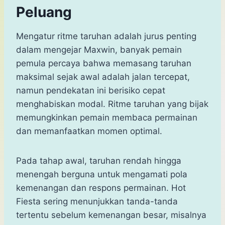
Peluang
Mengatur ritme taruhan adalah jurus penting
dalam mengejar Maxwin, banyak pemain
pemula percaya bahwa memasang taruhan
maksimal sejak awal adalah jalan tercepat,
namun pendekatan ini berisiko cepat
menghabiskan modal. Ritme taruhan yang bijak
memungkinkan pemain membaca permainan
dan memanfaatkan momen optimal.
Pada tahap awal, taruhan rendah hingga
menengah berguna untuk mengamati pola
kemenangan dan respons permainan. Hot
Fiesta sering menunjukkan tanda-tanda
tertentu sebelum kemenangan besar, misalnya