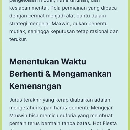
pengelolaan modal, ritme taruhan, dan
kesiapan mental. Pola permainan yang dibaca
dengan cermat menjadi alat bantu dalam
strategi mengejar Maxwin, bukan penentu
mutlak, sehingga keputusan tetap rasional dan
terukur.
Menentukan Waktu
Berhenti & Mengamankan
Kemenangan
Jurus terakhir yang kerap diabaikan adalah
mengetahui kapan harus berhenti. Mengejar
Maxwin bisa memicu euforia yang membuat
pemain terus bermain tanpa batas. Hot Fiesta