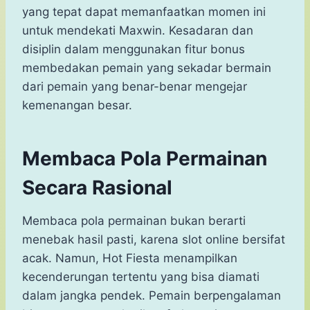
yang tepat dapat memanfaatkan momen ini
untuk mendekati Maxwin. Kesadaran dan
disiplin dalam menggunakan fitur bonus
membedakan pemain yang sekadar bermain
dari pemain yang benar-benar mengejar
kemenangan besar.
Membaca Pola Permainan
Secara Rasional
Membaca pola permainan bukan berarti
menebak hasil pasti, karena slot online bersifat
acak. Namun, Hot Fiesta menampilkan
kecenderungan tertentu yang bisa diamati
dalam jangka pendek. Pemain berpengalaman