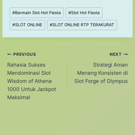
Post
#
Bermain Slot Hot Fiesta
#
Slot Hot Fiesta
Tags:
#
SLOT ONLINE
#
SLOT ONLINE RTP TERAKURAT
Post
PREVIOUS
NEXT
Rahasia Sukses
Strategi Aman
navigation
Mendominasi Slot
Menang Konsisten di
Wisdom of Athena
Slot Forge of Olympus
1000 Untuk Jackpot
Maksimal