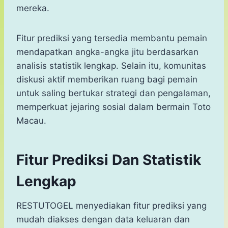
mereka.
Fitur prediksi yang tersedia membantu pemain
mendapatkan angka-angka jitu berdasarkan
analisis statistik lengkap. Selain itu, komunitas
diskusi aktif memberikan ruang bagi pemain
untuk saling bertukar strategi dan pengalaman,
memperkuat jejaring sosial dalam bermain Toto
Macau.
Fitur Prediksi Dan Statistik
Lengkap
RESTUTOGEL menyediakan fitur prediksi yang
mudah diakses dengan data keluaran dan