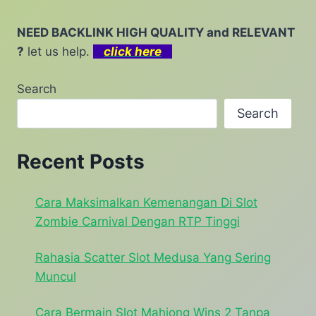
NEED BACKLINK HIGH QUALITY and RELEVANT
?
let us help.
click here
Search
Search
Recent Posts
Cara Maksimalkan Kemenangan Di Slot
Zombie Carnival Dengan RTP Tinggi
Rahasia Scatter Slot Medusa Yang Sering
Muncul
Cara Bermain Slot Mahjong Wins 2 Tanpa