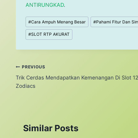
ANTIRUNGKAD
.
Post
#
Cara Ampuh Menang Besar
#
Pahami Fitur Dan Si
Tags:
#
SLOT RTP AKURAT
Post
PREVIOUS
Trik Cerdas Mendapatkan Kemenangan Di Slot 1
navigation
Zodiacs
Similar Posts