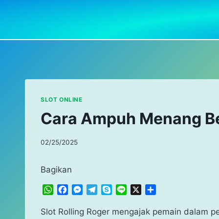
Skip
to
content
SLOT ONLINE
Cara Ampuh Menang Bes
02/25/2025
Bagikan
W
F
M
T
S
L
X
S
h
a
e
e
k
i
h
a
c
s
l
y
n
a
Slot Rolling Roger mengajak pemain dalam p