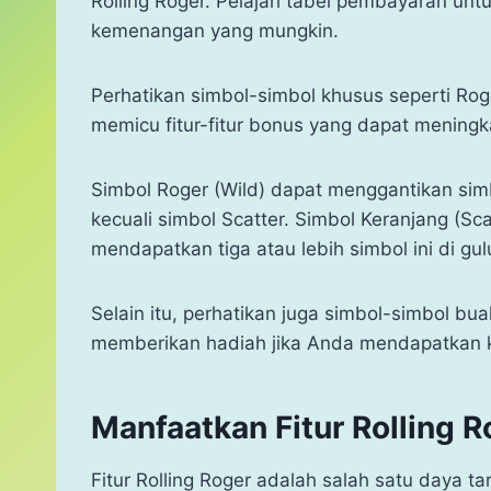
Rolling Roger. Pelajari tabel pembayaran unt
kemenangan yang mungkin.
Perhatikan simbol-simbol khusus seperti Roge
memicu fitur-fitur bonus yang dapat menin
Simbol Roger (Wild) dapat menggantikan si
kecuali simbol Scatter. Simbol Keranjang (Sca
mendapatkan tiga atau lebih simbol ini di gu
Selain itu, perhatikan juga simbol-simbol bu
memberikan hadiah jika Anda mendapatkan k
Manfaatkan Fitur Rolling R
Fitur Rolling Roger adalah salah satu daya tari