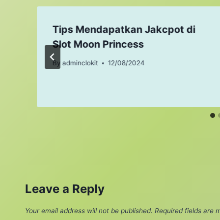
Tips Mendapatkan Jakcpot di
Slot Moon Princess
By
adminclokit
12/08/2024
Leave a Reply
Your email address will not be published.
Required fields are