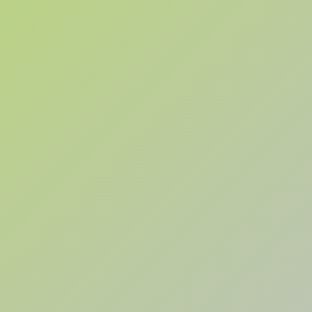
Strategi Gacor Raih Jackpot
Besar di Slot Aztec Blaze
By
adminclokit
04/22/2025