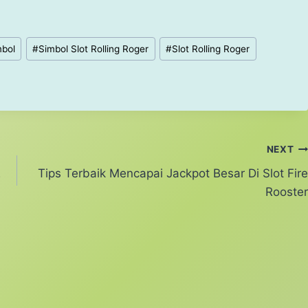
mbol
#
Simbol Slot Rolling Roger
#
Slot Rolling Roger
NEXT
2
Tips Terbaik Mencapai Jackpot Besar Di Slot Fire
Rooster