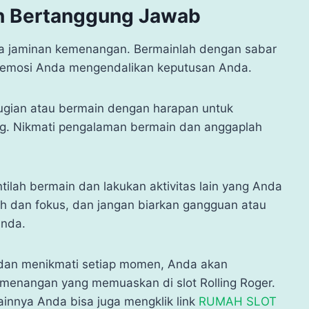
n Bertanggung Jawab
ada jaminan kemenangan. Bermainlah dengan sabar
 emosi Anda mengendalikan keputusan Anda.
gian atau bermain dengan harapan untuk
g. Nikmati pengalaman bermain dan anggaplah
ntilah bermain dan lakukan aktivitas lain yang Anda
nih dan fokus, dan jangan biarkan gangguan atau
Anda.
dan menikmati setiap momen, Anda akan
menangan yang memuaskan di slot Rolling Roger.
lainnya Anda bisa juga mengklik link
RUMAH SLOT