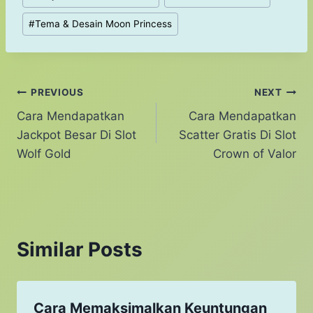
#
Tema & Desain Moon Princess
Post
PREVIOUS
NEXT
Cara Mendapatkan
Cara Mendapatkan
navigation
Jackpot Besar Di Slot
Scatter Gratis Di Slot
Wolf Gold
Crown of Valor
Similar Posts
Cara Memaksimalkan Keuntungan