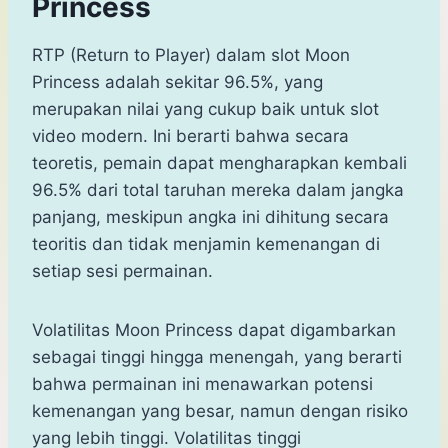
Princess
RTP (Return to Player) dalam slot Moon
Princess adalah sekitar 96.5%, yang
merupakan nilai yang cukup baik untuk slot
video modern. Ini berarti bahwa secara
teoretis, pemain dapat mengharapkan kembali
96.5% dari total taruhan mereka dalam jangka
panjang, meskipun angka ini dihitung secara
teoritis dan tidak menjamin kemenangan di
setiap sesi permainan.
Volatilitas Moon Princess dapat digambarkan
sebagai tinggi hingga menengah, yang berarti
bahwa permainan ini menawarkan potensi
kemenangan yang besar, namun dengan risiko
yang lebih tinggi. Volatilitas tinggi