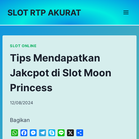
Skip
SLOT RTP AKURAT
to
content
SLOT ONLINE
Tips Mendapatkan
Jakcpot di Slot Moon
Princess
12/08/2024
Bagikan
W
F
M
T
S
L
X
S