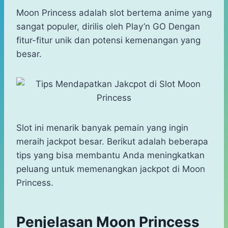
h
a
e
e
k
i
h
a
c
s
l
y
n
a
Moon Princess adalah slot bertema anime yang
t
e
s
e
p
e
r
sangat populer, dirilis oleh Play’n GO Dengan
s
b
e
g
e
e
fitur-fitur unik dan potensi kemenangan yang
A
o
n
r
besar.
p
o
g
a
p
k
e
m
r
Slot ini menarik banyak pemain yang ingin
meraih jackpot besar. Berikut adalah beberapa
tips yang bisa membantu Anda meningkatkan
peluang untuk memenangkan jackpot di Moon
Princess.
Penjelasan Moon Princess