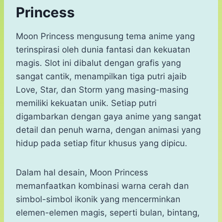
Princess
Moon Princess mengusung tema anime yang
terinspirasi oleh dunia fantasi dan kekuatan
magis. Slot ini dibalut dengan grafis yang
sangat cantik, menampilkan tiga putri ajaib
Love, Star, dan Storm yang masing-masing
memiliki kekuatan unik. Setiap putri
digambarkan dengan gaya anime yang sangat
detail dan penuh warna, dengan animasi yang
hidup pada setiap fitur khusus yang dipicu.
Dalam hal desain, Moon Princess
memanfaatkan kombinasi warna cerah dan
simbol-simbol ikonik yang mencerminkan
elemen-elemen magis, seperti bulan, bintang,