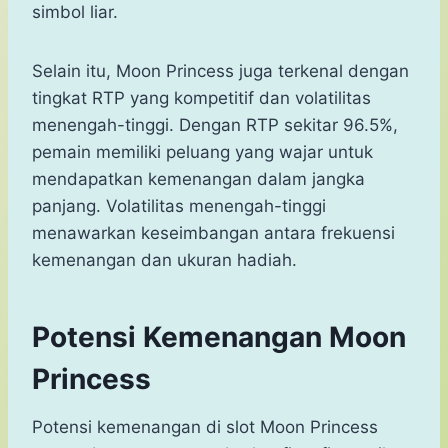
simbol liar.
Selain itu, Moon Princess juga terkenal dengan
tingkat RTP yang kompetitif dan volatilitas
menengah-tinggi. Dengan RTP sekitar 96.5%,
pemain memiliki peluang yang wajar untuk
mendapatkan kemenangan dalam jangka
panjang. Volatilitas menengah-tinggi
menawarkan keseimbangan antara frekuensi
kemenangan dan ukuran hadiah.
Potensi Kemenangan Moon
Princess
Potensi kemenangan di slot Moon Princess