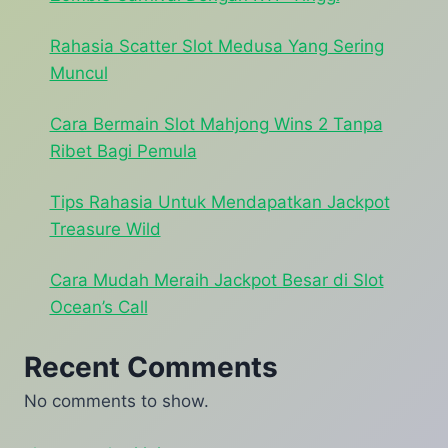
Rahasia Scatter Slot Medusa Yang Sering
Muncul
Cara Bermain Slot Mahjong Wins 2 Tanpa
Ribet Bagi Pemula
Tips Rahasia Untuk Mendapatkan Jackpot
Treasure Wild
Cara Mudah Meraih Jackpot Besar di Slot
Ocean’s Call
Recent Comments
No comments to show.