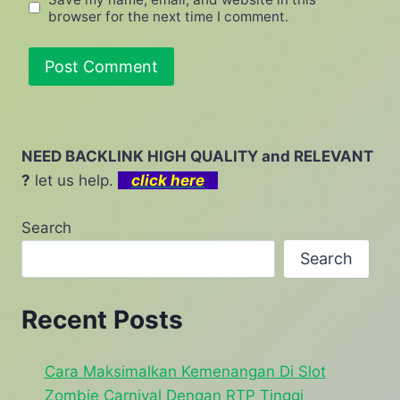
browser for the next time I comment.
NEED BACKLINK HIGH QUALITY and RELEVANT
?
let us help.
click here
Search
Search
Recent Posts
Cara Maksimalkan Kemenangan Di Slot
Zombie Carnival Dengan RTP Tinggi