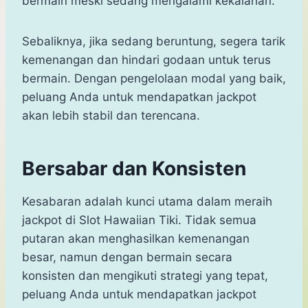
bermain meski sedang mengalami kekalahan.
Sebaliknya, jika sedang beruntung, segera tarik
kemenangan dan hindari godaan untuk terus
bermain. Dengan pengelolaan modal yang baik,
peluang Anda untuk mendapatkan jackpot
akan lebih stabil dan terencana.
Bersabar dan Konsisten
Kesabaran adalah kunci utama dalam meraih
jackpot di Slot Hawaiian Tiki. Tidak semua
putaran akan menghasilkan kemenangan
besar, namun dengan bermain secara
konsisten dan mengikuti strategi yang tepat,
peluang Anda untuk mendapatkan jackpot