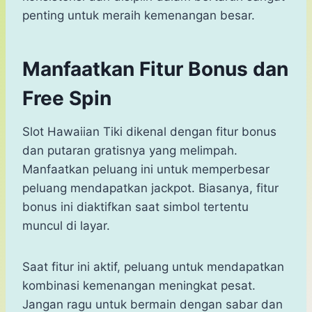
penting untuk meraih kemenangan besar.
Manfaatkan Fitur Bonus dan
Free Spin
Slot Hawaiian Tiki dikenal dengan fitur bonus
dan putaran gratisnya yang melimpah.
Manfaatkan peluang ini untuk memperbesar
peluang mendapatkan jackpot. Biasanya, fitur
bonus ini diaktifkan saat simbol tertentu
muncul di layar.
Saat fitur ini aktif, peluang untuk mendapatkan
kombinasi kemenangan meningkat pesat.
Jangan ragu untuk bermain dengan sabar dan