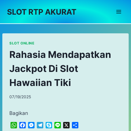
Skip
SLOT RTP AKURAT
to
content
SLOT ONLINE
Rahasia Mendapatkan
Jackpot Di Slot
Hawaiian Tiki
07/19/2025
Bagikan
W
F
M
T
S
L
X
S