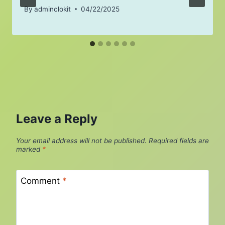
By
adminclokit
04/22/2025
Leave a Reply
Your email address will not be published.
Required fields are
marked
*
Comment
*