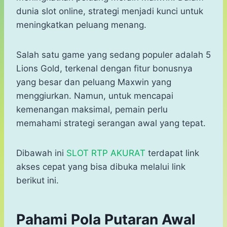
dunia slot online, strategi menjadi kunci untuk
meningkatkan peluang menang.
Salah satu game yang sedang populer adalah 5
Lions Gold, terkenal dengan fitur bonusnya
yang besar dan peluang Maxwin yang
menggiurkan. Namun, untuk mencapai
kemenangan maksimal, pemain perlu
memahami strategi serangan awal yang tepat.
Dibawah ini
SLOT RTP AKURAT
terdapat link
akses cepat yang bisa dibuka melalui link
berikut ini.
Pahami Pola Putaran Awal