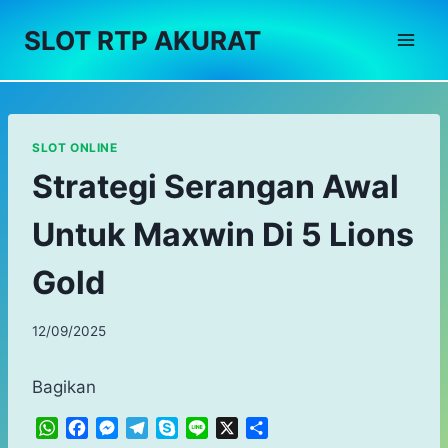
Skip
SLOT RTP AKURAT
to
content
SLOT ONLINE
Strategi Serangan Awal
Untuk Maxwin Di 5 Lions
Gold
12/09/2025
Bagikan
W
F
M
T
S
L
X
S