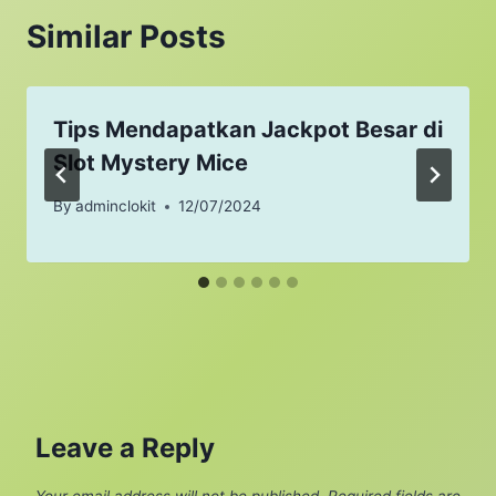
Similar Posts
Tips Mendapatkan Jackpot Besar di
Slot Mystery Mice
By
adminclokit
12/07/2024
Leave a Reply