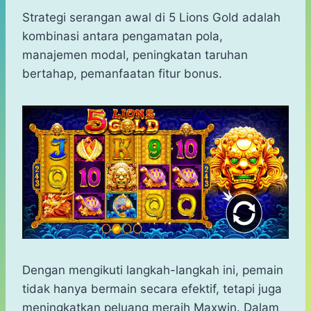
h
a
e
e
k
i
h
a
c
s
l
y
n
a
Strategi serangan awal di 5 Lions Gold adalah
t
e
s
e
p
e
r
kombinasi antara pengamatan pola,
s
b
e
g
e
e
manajemen modal, peningkatan taruhan
A
o
n
r
bertahap, pemanfaatan fitur bonus.
p
o
g
a
p
k
e
m
r
Dengan mengikuti langkah-langkah ini, pemain
tidak hanya bermain secara efektif, tetapi juga
meningkatkan peluang meraih Maxwin. Dalam