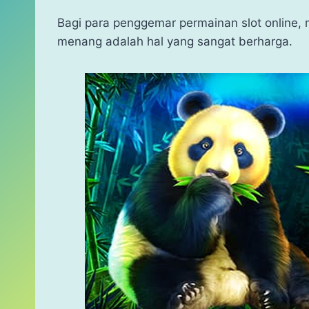
h
a
e
e
k
i
h
a
c
s
l
y
n
a
Bagi para penggemar permainan slot online,
t
e
s
e
p
e
r
menang adalah hal yang sangat berharga.
s
b
e
g
e
e
A
o
n
r
p
o
g
a
p
k
e
m
r