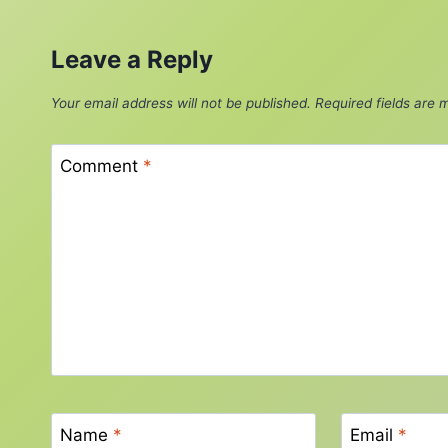
Leave a Reply
Your email address will not be published.
Required fields are
Comment
*
Name
*
Email
*