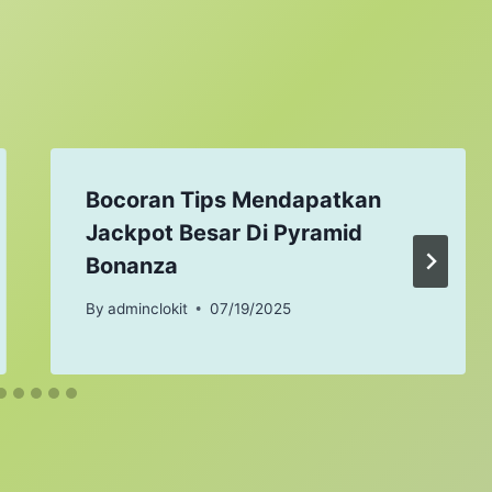
Bocoran Tips Mendapatkan
Jackpot Besar Di Pyramid
Bonanza
By
adminclokit
07/19/2025