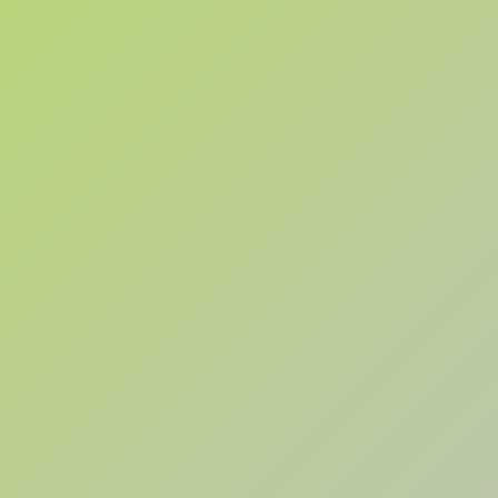
Bocoran Pola Jackpot Di Slot
Galactic Cash Attack
By
adminclokit
04/22/2025