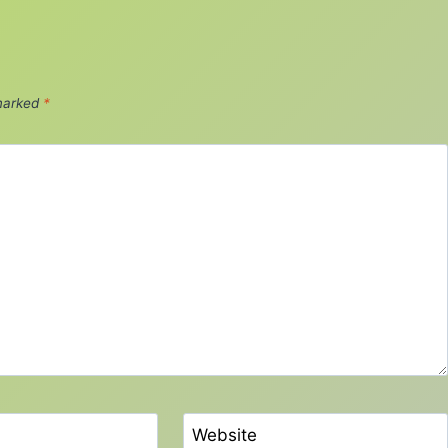
 marked
*
Website