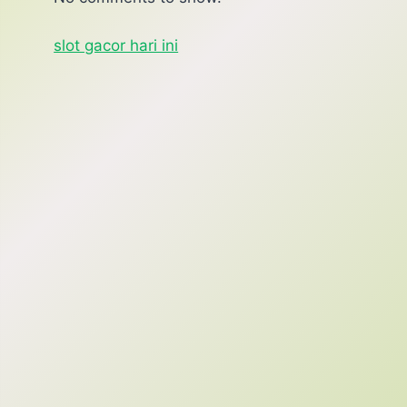
slot gacor hari ini