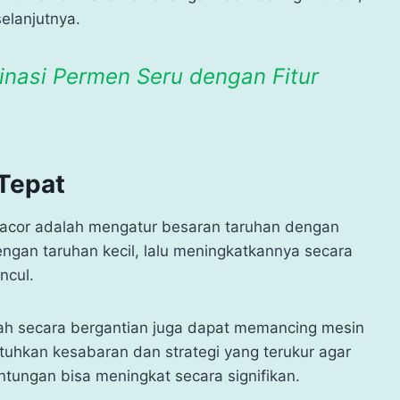
elanjutnya.
inasi Permen Seru dengan Fitur
Tepat
gacor adalah mengatur besaran taruhan dengan
ngan taruhan kecil, lalu meningkatkannya secara
ncul.
ndah secara bergantian juga dapat memancing mesin
uhkan kesabaran dan strategi yang terukur agar
tungan bisa meningkat secara signifikan.