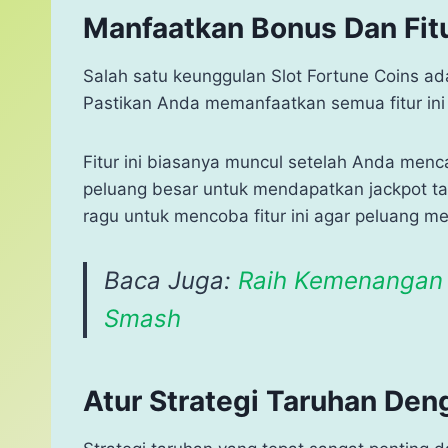
Manfaatkan Bonus Dan Fitu
Salah satu keunggulan Slot Fortune Coins ada
Pastikan Anda memanfaatkan semua fitur ini
Fitur ini biasanya muncul setelah Anda men
peluang besar untuk mendapatkan jackpot t
ragu untuk mencoba fitur ini agar peluang me
Baca Juga:
Raih Kemenangan 
Smash
Atur Strategi Taruhan Den