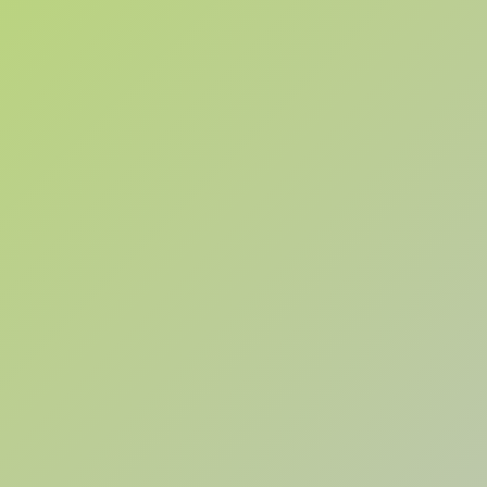
Strategi Akurat Mencuri
Jackpot Emas di Slot Dragon
Realms
By
adminclokit
11/29/2025