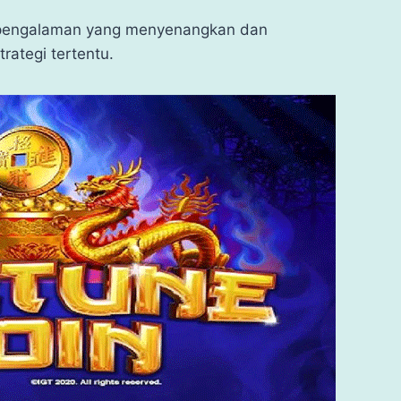
i pengalaman yang menyenangkan dan
rategi tertentu.