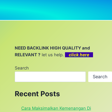
NEED BACKLINK HIGH QUALITY and
RELEVANT ?
let us help.
click here
Search
Search
Recent Posts
Cara Maksimalkan Kemenangan Di