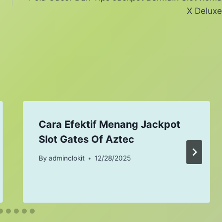
X Deluxe
Cara Efektif Menang Jackpot
Slot Gates Of Aztec
By
adminclokit
12/28/2025