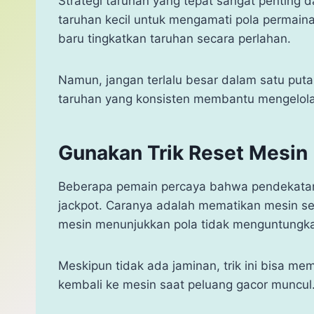
Strategi taruhan yang tepat sangat penting 
taruhan kecil untuk mengamati pola permain
baru tingkatkan taruhan secara perlahan.
Namun, jangan terlalu besar dalam satu put
taruhan yang konsisten membantu mengelola
Gunakan Trik Reset Mesin
Beberapa pemain percaya bahwa pendekatan 
jackpot. Caranya adalah mematikan mesin seje
mesin menunjukkan pola tidak menguntungk
Meskipun tidak ada jaminan, trik ini bisa 
kembali ke mesin saat peluang gacor muncul