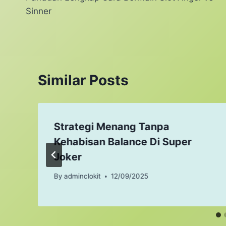
navigation
Sinner
Similar Posts
Strategi Menang Tanpa
Kehabisan Balance Di Super
Joker
By
adminclokit
12/09/2025