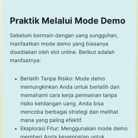
Praktik Melalui Mode Demo
Sebelum bermain dengan uang sungguhan,
manfaatkan mode demo yang biasanya
disediakan oleh slot online. Berikut adalah
manfaatnya:
Berlatih Tanpa Risiko: Mode demo
memungkinkan Anda untuk berlatih dan
memahami cara kerja permainan tanpa
risiko kehilangan uang. Anda bisa
mencoba berbagai strategi dan melihat
mana yang paling efektif.
Eksplorasi Fitur: Menggunakan mode demo
memberi Anda kesempatan untuk