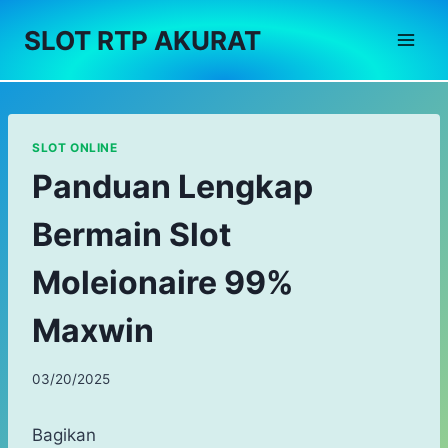
Skip
SLOT RTP AKURAT
to
content
SLOT ONLINE
Panduan Lengkap
Bermain Slot
Moleionaire 99%
Maxwin
03/20/2025
Bagikan