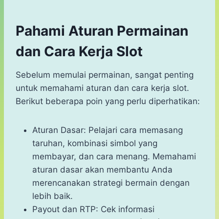
Pahami Aturan Permainan
dan Cara Kerja Slot
Sebelum memulai permainan, sangat penting
untuk memahami aturan dan cara kerja slot.
Berikut beberapa poin yang perlu diperhatikan:
Aturan Dasar: Pelajari cara memasang
taruhan, kombinasi simbol yang
membayar, dan cara menang. Memahami
aturan dasar akan membantu Anda
merencanakan strategi bermain dengan
lebih baik.
Payout dan RTP: Cek informasi