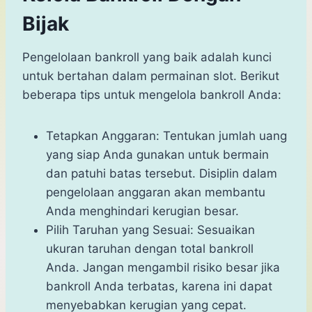
Bijak
Pengelolaan bankroll yang baik adalah kunci
untuk bertahan dalam permainan slot. Berikut
beberapa tips untuk mengelola bankroll Anda:
Tetapkan Anggaran: Tentukan jumlah uang
yang siap Anda gunakan untuk bermain
dan patuhi batas tersebut. Disiplin dalam
pengelolaan anggaran akan membantu
Anda menghindari kerugian besar.
Pilih Taruhan yang Sesuai: Sesuaikan
ukuran taruhan dengan total bankroll
Anda. Jangan mengambil risiko besar jika
bankroll Anda terbatas, karena ini dapat
menyebabkan kerugian yang cepat.