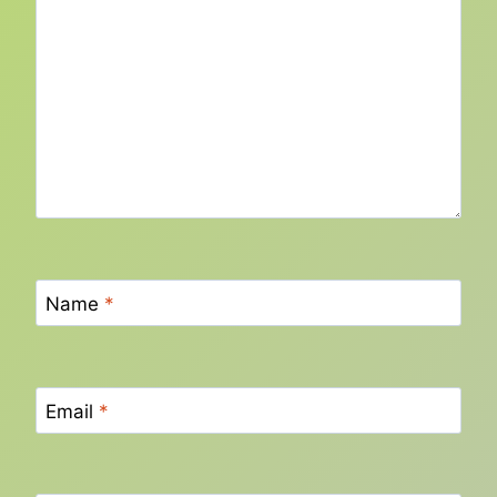
Name
*
Email
*