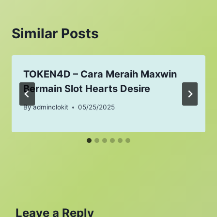
Similar Posts
TOKEN4D – Cara Meraih Maxwin
Bermain Slot Hearts Desire
By
adminclokit
05/25/2025
Leave a Reply