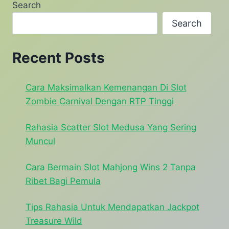
Search
Search
Recent Posts
Cara Maksimalkan Kemenangan Di Slot
Zombie Carnival Dengan RTP Tinggi
Rahasia Scatter Slot Medusa Yang Sering
Muncul
Cara Bermain Slot Mahjong Wins 2 Tanpa
Ribet Bagi Pemula
Tips Rahasia Untuk Mendapatkan Jackpot
Treasure Wild