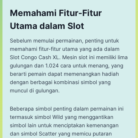
Memahami Fitur-Fitur
Utama dalam Slot
Sebelum memulai permainan, penting untuk
memahami fitur-fitur utama yang ada dalam
Slot Congo Cash XL. Mesin slot ini memiliki lima
gulungan dan 1.024 cara untuk menang, yang
berarti pemain dapat memenangkan hadiah
dengan berbagai kombinasi simbol yang
muncul di gulungan.
Beberapa simbol penting dalam permainan ini
termasuk simbol Wild yang menggantikan
simbol lain untuk menciptakan kemenangan
dan simbol Scatter yang memicu putaran