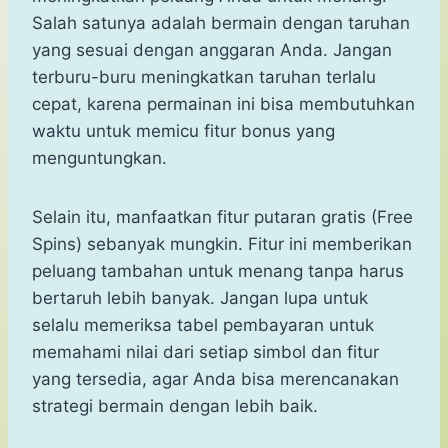
Salah satunya adalah bermain dengan taruhan
yang sesuai dengan anggaran Anda. Jangan
terburu-buru meningkatkan taruhan terlalu
cepat, karena permainan ini bisa membutuhkan
waktu untuk memicu fitur bonus yang
menguntungkan.
Selain itu, manfaatkan fitur putaran gratis (Free
Spins) sebanyak mungkin. Fitur ini memberikan
peluang tambahan untuk menang tanpa harus
bertaruh lebih banyak. Jangan lupa untuk
selalu memeriksa tabel pembayaran untuk
memahami nilai dari setiap simbol dan fitur
yang tersedia, agar Anda bisa merencanakan
strategi bermain dengan lebih baik.