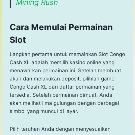
Mining Rush
Cara Memulai Permainan
Slot
Langkah pertama untuk memainkan Slot Congo
Cash XL adalah memilih kasino online yang
menawarkan permainan ini. Setelah membuat
akun dan melakukan deposit, pilihlah game
Congo Cash XL dari daftar permainan yang
tersedia. Setelah permainan dimuat, Anda
akan melihat lima gulungan dengan berbagai
simbol yang muncul di layar.
Pilih taruhan Anda dengan menyesuaikan