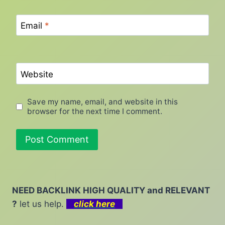
Email
*
Website
Save my name, email, and website in this
browser for the next time I comment.
NEED BACKLINK HIGH QUALITY and RELEVANT
?
let us help.
click here