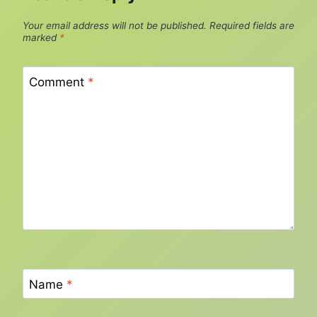
Your email address will not be published.
Required fields are
marked
*
Comment
*
Name
*