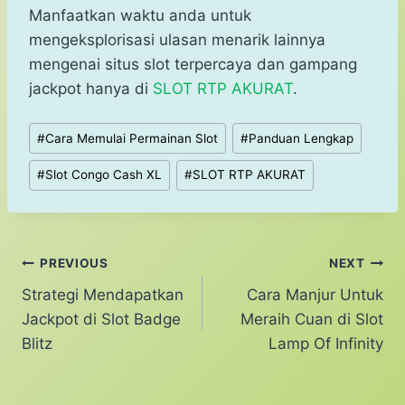
Manfaatkan waktu anda untuk
mengeksplorisasi ulasan menarik lainnya
mengenai situs slot terpercaya dan gampang
jackpot hanya di
SLOT RTP AKURAT
.
Post
#
Cara Memulai Permainan Slot
#
Panduan Lengkap
Tags:
#
Slot Congo Cash XL
#
SLOT RTP AKURAT
Post
PREVIOUS
NEXT
Strategi Mendapatkan
Cara Manjur Untuk
navigation
Jackpot di Slot Badge
Meraih Cuan di Slot
Blitz
Lamp Of Infinity