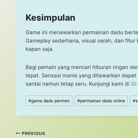
Kesimpulan
Game ini menawarkan permainan dadu bert
Gameplay sederhana, visual cerah, dan fitu
kapan saja.
Bagi pemain yang mencari hiburan ringan den
tepat. Sensasi manis yang ditawarkan dapa
santai namun tetap seru. Kunjungi kami di
SL
Post
#
game dadu permen
#
permainan dadu online
#
s
Tags:
Post
PREVIOUS