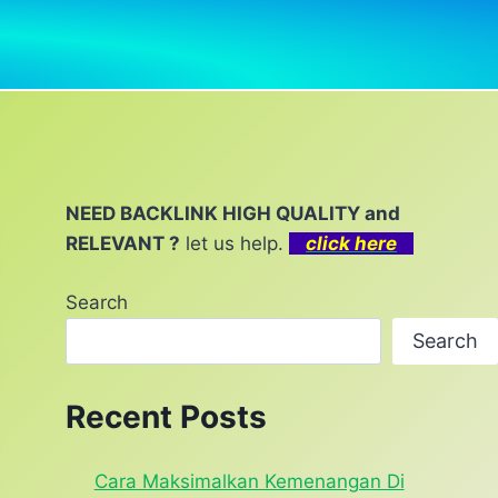
NEED BACKLINK HIGH QUALITY and
RELEVANT ?
let us help.
click here
Search
Search
Recent Posts
Cara Maksimalkan Kemenangan Di