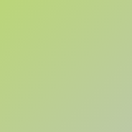
Strategi Mendapatkan Jackpot
di Slot Wild Wild Pearls
By
adminclokit
03/20/2025