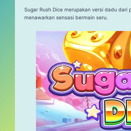
h
a
e
e
k
i
h
a
c
s
l
y
n
a
Sugar Rush Dice merupakan versi dadu dari
t
e
s
e
p
e
r
menawarkan sensasi bermain seru.
s
b
e
g
e
e
A
o
n
r
p
o
g
a
p
k
e
m
r