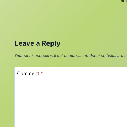
Leave a Reply
Your email address will not be published.
Required fields are
Comment
*