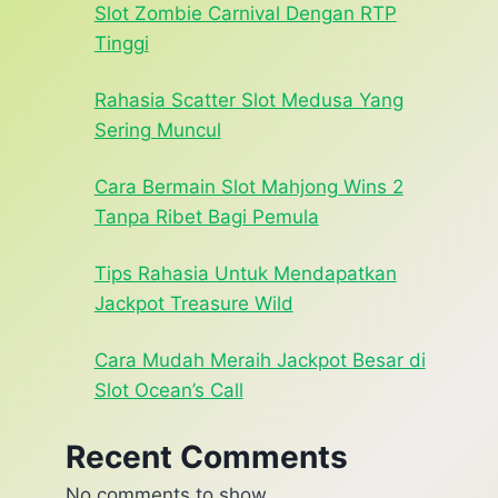
Slot Zombie Carnival Dengan RTP
Tinggi
Rahasia Scatter Slot Medusa Yang
Sering Muncul
Cara Bermain Slot Mahjong Wins 2
Tanpa Ribet Bagi Pemula
Tips Rahasia Untuk Mendapatkan
Jackpot Treasure Wild
Cara Mudah Meraih Jackpot Besar di
Slot Ocean’s Call
Recent Comments
No comments to show.