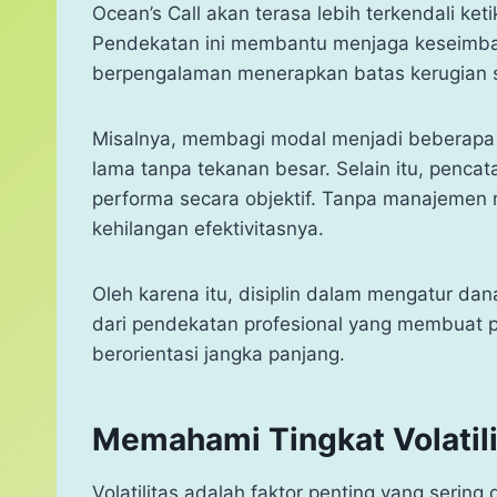
Ocean’s Call akan terasa lebih terkendali ke
Pendekatan ini membantu menjaga keseimban
berpengalaman menerapkan batas kerugian 
Misalnya, membagi modal menjadi beberapa 
lama tanpa tekanan besar. Selain itu, penc
performa secara objektif. Tanpa manajemen mo
kehilangan efektivitasnya.
Oleh karena itu, disiplin dalam mengatur da
dari pendekatan profesional yang membuat p
berorientasi jangka panjang.
Memahami Tingkat Volatil
Volatilitas adalah faktor penting yang sering