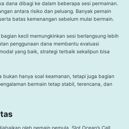
tika dana dibagi ke dalam beberapa sesi permainan.
gan antara risiko dan peluang. Banyak pemain
serta batas kemenangan sebelum mulai bermain.
bagian kecil memungkinkan sesi berlangsung lebih
atatan penggunaan dana membantu evaluasi
dal yang baik, strategi terbaik sekalipun bisa
na bukan hanya soal keamanan, tetapi juga bagian
engalaman bermain tetap stabil, terencana, dan
itas
 diabaikan oleh pemain pemula. Slot Ocean’s Call