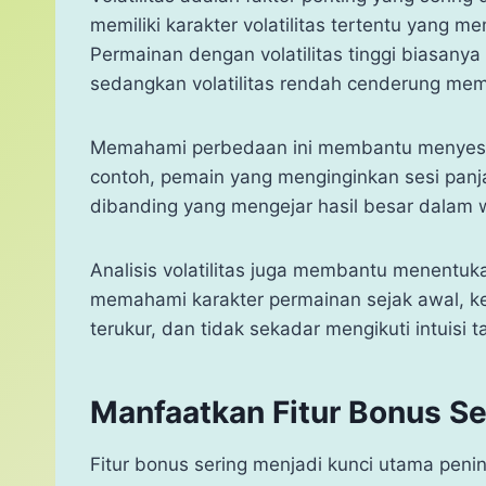
memiliki karakter volatilitas tertentu yang
Permainan dengan volatilitas tinggi biasanya
sedangkan volatilitas rendah cenderung mem
Memahami perbedaan ini membantu menyesua
contoh, pemain yang menginginkan sesi pan
dibanding yang mengejar hasil besar dalam w
Analisis volatilitas juga membantu menentuk
memahami karakter permainan sejak awal, kep
terukur, dan tidak sekadar mengikuti intuisi 
Manfaatkan Fitur Bonus S
Fitur bonus sering menjadi kunci utama pening