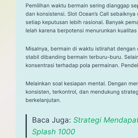
Pemilihan waktu bermain sering dianggap sep
dan konsistensi. Slot Ocean’s Call sebaiknya
setiap keputusan lebih rasional. Banyak pema
lelah karena berpotensi menurunkan kualitas 
Misalnya, bermain di waktu istirahat dengan 
stabil dibanding bermain terburu-buru. Sel
konsentrasi terhadap pola permainan. Pendek
Melainkan soal kesiapan mental. Dengan memi
konsisten, terkontrol, dan mendukung strategi
berkelanjutan.
Baca Juga:
Strategi Mendapat
Splash 1000