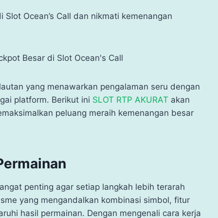
i Slot Ocean’s Call dan nikmati kemenangan
a lautan yang menawarkan pengalaman seru dengan
ai platform. Berikut ini
SLOT RTP AKURAT
akan
memaksimalkan peluang meraih kemenangan besar
Permainan
at penting agar setiap langkah lebih terarah
anisme yang mengandalkan kombinasi simbol, fitur
aruhi hasil permainan. Dengan mengenali cara kerja