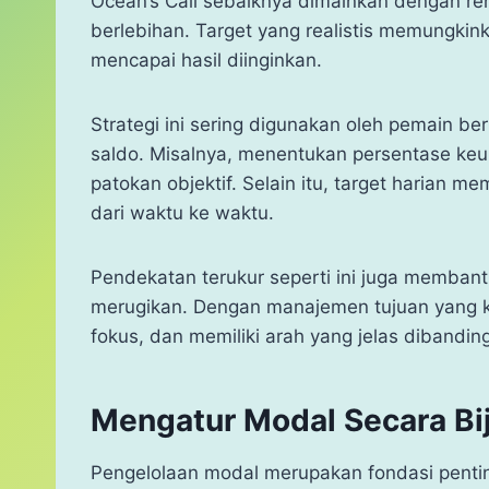
Ocean’s Call sebaiknya dimainkan dengan renc
berlebihan. Target yang realistis memungkin
mencapai hasil diinginkan.
Strategi ini sering digunakan oleh pemain 
saldo. Misalnya, menentukan persentase keu
patokan objektif. Selain itu, target harian 
dari waktu ke waktu.
Pendekatan terukur seperti ini juga memban
merugikan. Dengan manajemen tujuan yang kon
fokus, dan memiliki arah yang jelas dibandi
Mengatur Modal Secara Bi
Pengelolaan modal merupakan fondasi penting