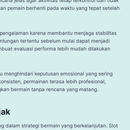
ana jelas agar aktivitas tetap terkontrol dan tidak
kan pemain berhenti pada waktu yang tepat setelah
berpengalaman karena membantu menjaga stabilitas
ntungan tertentu sebelum mulai dapat menjadi
membuat evaluasi performa lebih mudah dilakukan
tu menghindari keputusan emosional yang sering
sisten, permainan terasa lebih profesional,
ngkan bermain tanpa rencana yang matang.
jak
 dalam strategi bermain yang berkelanjutan. Slot