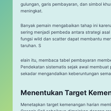
gulungan, garis pembayaran, dan simbol khu
meningkat.
Banyak pemain mengabaikan tahap ini karen
sering menjadi pembeda antara strategi asal
fungsi wild dan scatter dapat membantu me
taruhan. S
elain itu, membaca tabel pembayaran memberi
Pendekatan sistematis sejak awal membuat pr
sekadar mengandalkan keberuntungan semat
Menentukan Target Kemen
Menetapkan target kemenangan harian memba