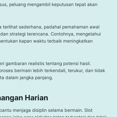
sus, peluang mengambil keputusan tepat akan
a terlihat sederhana, padahal pemahaman awal
 dan strategi terencana. Contohnya, mengetahui
nentukan kapan waktu terbaik meningkatkan
 gambaran realistis tentang potensi hasil.
oses bermain lebih terkendali, terukur, dan tidak
a dalam jangka panjang.
angan Harian
ntu menjaga disiplin selama bermain. Slot