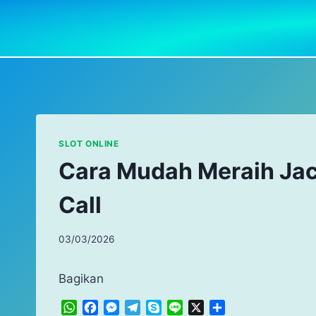
Skip
to
content
SLOT ONLINE
Cara Mudah Meraih Jack
Call
03/03/2026
Bagikan
W
F
M
T
S
L
X
S