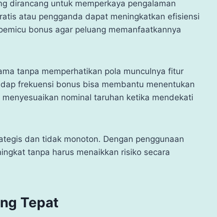
ng dirancang untuk memperkaya pengalaman
gratis atau pengganda dapat meningkatkan efisiensi
t pemicu bonus agar peluang memanfaatkannya
ama tanpa memperhatikan pola munculnya fitur
hadap frekuensi bonus bisa membantu menentukan
a, menyesuaikan nominal taruhan ketika mendekati
rategis dan tidak monoton. Dengan penggunaan
eningkat tanpa harus menaikkan risiko secara
ng Tepat