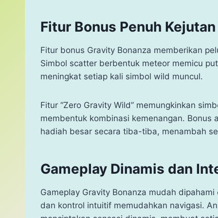
Fitur Bonus Penuh Kejutan
Fitur bonus Gravity Bonanza memberikan pe
Simbol scatter berbentuk meteor memicu p
meningkat setiap kali simbol wild muncul.
Fitur “Zero Gravity Wild” memungkinkan sim
membentuk kombinasi kemenangan. Bonus ac
hadiah besar secara tiba-tiba, menambah sen
Gameplay Dinamis dan Inte
Gameplay Gravity Bonanza mudah dipahami o
dan kontrol intuitif memudahkan navigasi. A