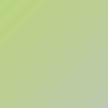
Tips Ampuh Menang Jackpot
Besar di Slot Fu Er Dai
By
adminclokit
03/20/2025