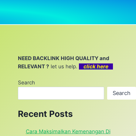
NEED BACKLINK HIGH QUALITY and
RELEVANT ?
let us help.
click here
Search
Search
Recent Posts
Cara Maksimalkan Kemenangan Di