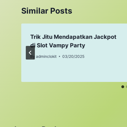
Similar Posts
Trik Jitu Mendapatkan Jackpot
di Slot Vampy Party
By
adminclokit
03/20/2025