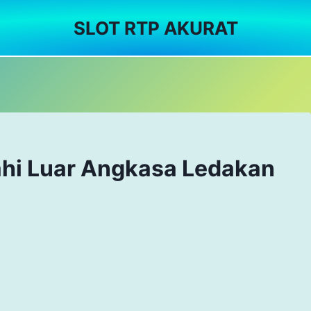
SLOT RTP AKURAT
ahi Luar Angkasa Ledakan