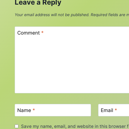
Leave a Reply
Your email address will not be published.
Required fields are
Comment
*
Name
*
Email
*
Save my name, email, and website in this browser f