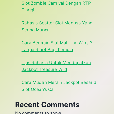
Slot Zombie Carnival Dengan RTP
Tinggi
Rahasia Scatter Slot Medusa Yang
Sering Muncul
Cara Bermain Slot Mahjong Wins 2
Tanpa Ribet Bagi Pemula
Tips Rahasia Untuk Mendapatkan
Jackpot Treasure Wild
Cara Mudah Meraih Jackpot Besar di
Slot Ocean’s Call
Recent Comments
No comments to show.