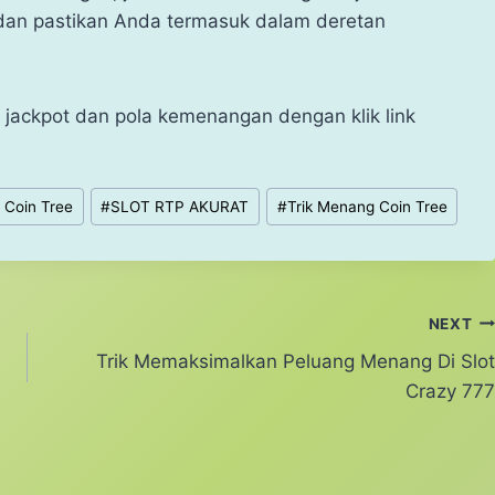
dan pastikan Anda termasuk dalam deretan
e jackpot dan pola kemenangan dengan klik link
t Coin Tree
#
SLOT RTP AKURAT
#
Trik Menang Coin Tree
NEXT
Trik Memaksimalkan Peluang Menang Di Slot
Crazy 777