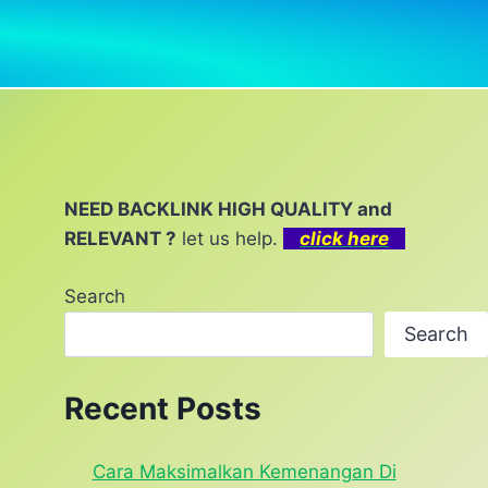
NEED BACKLINK HIGH QUALITY and
RELEVANT ?
let us help.
click here
Search
Search
Recent Posts
Cara Maksimalkan Kemenangan Di