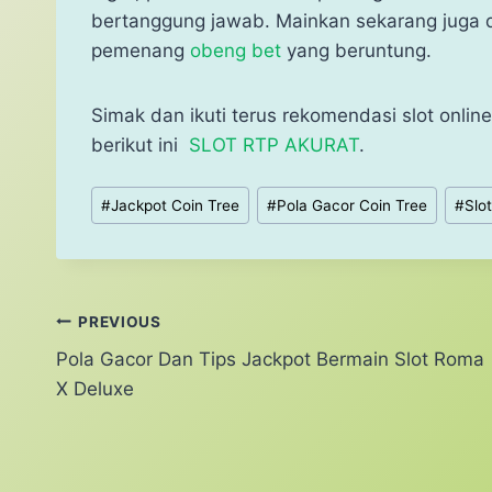
bertanggung jawab. Mainkan sekarang juga 
pemenang
obeng bet
yang beruntung.
Simak dan ikuti terus rekomendasi slot onlin
berikut ini
SLOT RTP AKURAT
.
Post
#
Jackpot Coin Tree
#
Pola Gacor Coin Tree
#
Slo
Tags:
Post
PREVIOUS
Pola Gacor Dan Tips Jackpot Bermain Slot Roma
navigation
X Deluxe