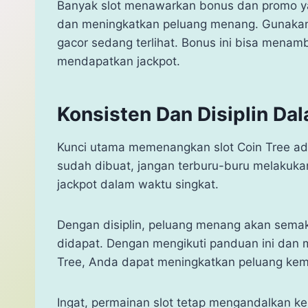
Banyak slot menawarkan bonus dan promo ya
dan meningkatkan peluang menang. Gunakan b
gacor sedang terlihat. Bonus ini bisa men
mendapatkan jackpot.
Konsisten Dan Disiplin Da
Kunci utama memenangkan slot Coin Tree adala
sudah dibuat, jangan terburu-buru melakuka
jackpot dalam waktu singkat.
Dengan disiplin, peluang menang akan semak
didapat. Dengan mengikuti panduan ini dan 
Tree, Anda dapat meningkatkan peluang keme
Ingat, permainan slot tetap mengandalkan ke