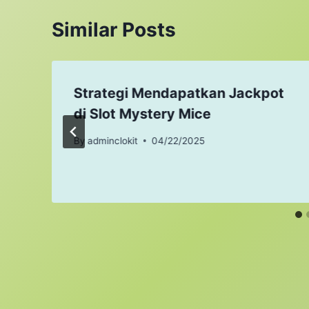
Similar Posts
Strategi Mendapatkan Jackpot
di Slot Mystery Mice
By
adminclokit
04/22/2025