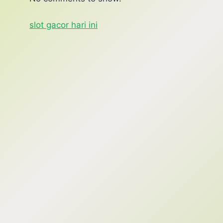
slot gacor hari ini