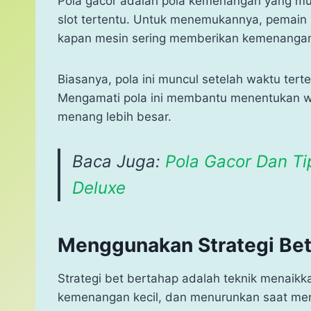
Pola gacor adalah pola kemenangan yang mu
slot tertentu. Untuk menemukannya, pemain 
kapan mesin sering memberikan kemenangan
Biasanya, pola ini muncul setelah waktu tert
Mengamati pola ini membantu menentukan wa
menang lebih besar.
Baca Juga:
Pola Gacor Dan Ti
Deluxe
Menggunakan Strategi Bet
Strategi bet bertahap adalah teknik menaik
kemenangan kecil, dan menurunkan saat men