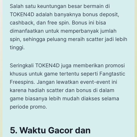
Salah satu keuntungan besar bermain di
TOKEN4D adalah banyaknya bonus deposit,
cashback, dan free spin. Bonus ini bisa
dimanfaatkan untuk memperbanyak jumlah
spin, sehingga peluang meraih scatter jadi lebih
tinggi.
Seringkali TOKEN4D juga memberikan promosi
khusus untuk game tertentu seperti Fangtastic
Freespins. Jangan lewatkan event-event ini
karena hadiah scatter dan bonus di dalam
game biasanya lebih mudah diakses selama
periode promo.
5. Waktu Gacor dan