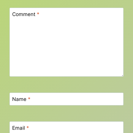
Comment
*
Name
*
Email
*