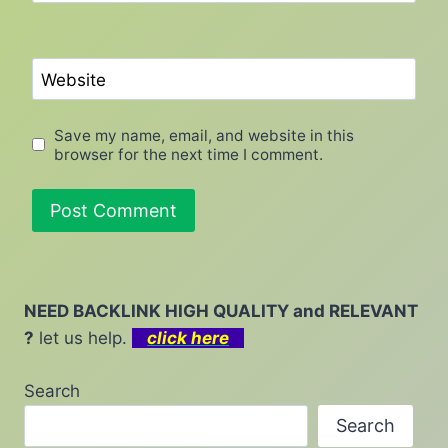
Website
Save my name, email, and website in this
browser for the next time I comment.
NEED BACKLINK HIGH QUALITY and RELEVANT
?
let us help.
click here
Search
Search