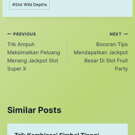
#
Slot Wild Depths
Post
PREVIOUS
NEXT
Trik Ampuh
Bocoran Tips
navigation
Maksimalkan Peluang
Mendapatkan Jackpot
Menang Jackpot Slot
Besar Di Slot Fruit
Super X
Party
Similar Posts