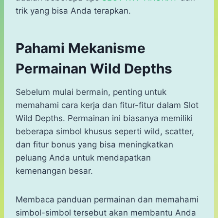
trik yang bisa Anda terapkan.
Pahami Mekanisme
Permainan Wild Depths
Sebelum mulai bermain, penting untuk
memahami cara kerja dan fitur-fitur dalam Slot
Wild Depths. Permainan ini biasanya memiliki
beberapa simbol khusus seperti wild, scatter,
dan fitur bonus yang bisa meningkatkan
peluang Anda untuk mendapatkan
kemenangan besar.
Membaca panduan permainan dan memahami
simbol-simbol tersebut akan membantu Anda