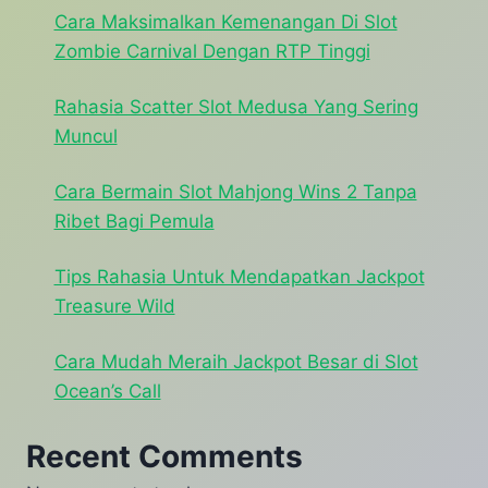
Cara Maksimalkan Kemenangan Di Slot
Zombie Carnival Dengan RTP Tinggi
Rahasia Scatter Slot Medusa Yang Sering
Muncul
Cara Bermain Slot Mahjong Wins 2 Tanpa
Ribet Bagi Pemula
Tips Rahasia Untuk Mendapatkan Jackpot
Treasure Wild
Cara Mudah Meraih Jackpot Besar di Slot
Ocean’s Call
Recent Comments