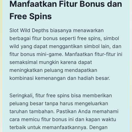
Manfaatkan Fitur Bonus dan
Free Spins
Slot Wild Depths biasanya menawarkan
berbagai fitur bonus seperti free spins, simbol
wild yang dapat menggantikan simbol lain, dan
fitur bonus mini-game. Manfaatkan fitur-fitur ini
semaksimal mungkin karena dapat
meningkatkan peluang mendapatkan
kombinasi kemenangan dan hadiah besar.
Seringkali, fitur free spins bisa memberikan
peluang besar tanpa harus mengeluarkan
taruhan tambahan. Pastikan Anda memahami
cara memicu fitur bonus ini dan kapan waktu
terbaik untuk memanfaatkannya. Dengan