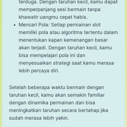
terduga. Dengan taruhan kecil, kamu dapat
memperpanjang sesi bermain tanpa
khawatir uangmu cepat habis.
Mencari Pola: Setiap permainan slot
memiliki pola atau algoritma tertentu dalam
menentukan kapan kemenangan besar
akan terjadi. Dengan taruhan kecil, kamu
bisa mempelajari pola ini dan
menyesuaikan strategi saat kamu merasa
lebih percaya diri.
Setelah beberapa waktu bermain dengan
taruhan kecil, kamu akan semakin familiar
dengan dinamika permainan dan bisa
meningkatkan taruhan secara bertahap jika
sudah merasa lebih yakin.