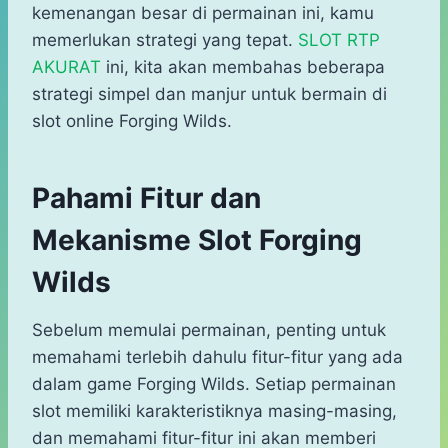
kemenangan besar di permainan ini, kamu
memerlukan strategi yang tepat.
SLOT RTP
AKURAT
ini, kita akan membahas beberapa
strategi simpel dan manjur untuk bermain di
slot online Forging Wilds.
Pahami Fitur dan
Mekanisme Slot Forging
Wilds
Sebelum memulai permainan, penting untuk
memahami terlebih dahulu fitur-fitur yang ada
dalam game Forging Wilds. Setiap permainan
slot memiliki karakteristiknya masing-masing,
dan memahami fitur-fitur ini akan memberi