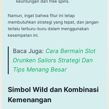
keuntungan dari free spins.
Namun, ingat bahwa fitur ini tetap
membutuhkan strategi yang tepat, dan jangan
terlalu terburu-buru dalam menggunakan
kesempatan ini.
Baca Juga:
Cara Bermain Slot
Drunken Sailors Strategi Dan
Tips Menang Besar
Simbol Wild dan Kombinasi
Kemenangan