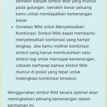
semakin banyak simbol Wild yang muncul
pada gulungan, semakin besar peluang
kamu untuk mendapatkan kemenangan
besar.
Gunakan Wild untuk Menyelesaikan
Kombinasi: Simbol Wild dapat membantu
menyelesaikan kombinasi yang hampir
lengkap. Jika kamu melihat kombinasi
simbol yang hanya membutuhkan satu
simbol lagi untuk mencapai kemenangan,
cobalah berharap bahwa simbol Wild
muncul di posisi yang tepat untuk
melengkapi kombinasi tersebut.
Menggunakan simbol Wild secara optimal akan
meningkatkan peluang kemenangan dalam
permainan ini.