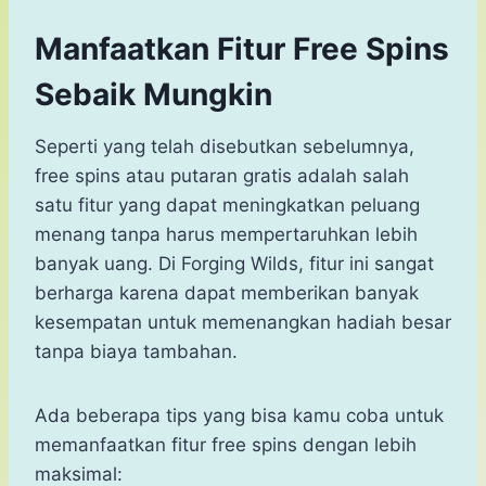
Manfaatkan Fitur Free Spins
Sebaik Mungkin
Seperti yang telah disebutkan sebelumnya,
free spins atau putaran gratis adalah salah
satu fitur yang dapat meningkatkan peluang
menang tanpa harus mempertaruhkan lebih
banyak uang. Di Forging Wilds, fitur ini sangat
berharga karena dapat memberikan banyak
kesempatan untuk memenangkan hadiah besar
tanpa biaya tambahan.
Ada beberapa tips yang bisa kamu coba untuk
memanfaatkan fitur free spins dengan lebih
maksimal: