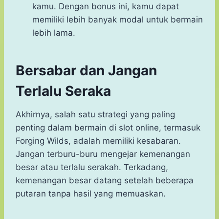
kamu. Dengan bonus ini, kamu dapat
memiliki lebih banyak modal untuk bermain
lebih lama.
Bersabar dan Jangan
Terlalu Seraka
Akhirnya, salah satu strategi yang paling
penting dalam bermain di slot online, termasuk
Forging Wilds, adalah memiliki kesabaran.
Jangan terburu-buru mengejar kemenangan
besar atau terlalu serakah. Terkadang,
kemenangan besar datang setelah beberapa
putaran tanpa hasil yang memuaskan.