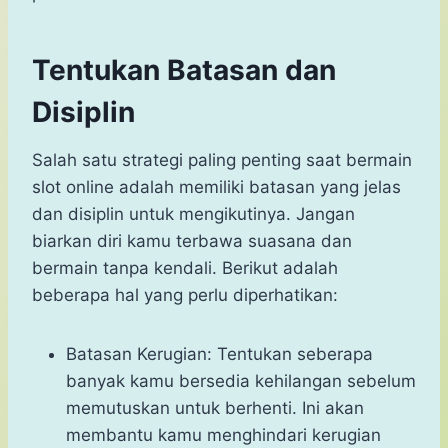
Tentukan Batasan dan
Disiplin
Salah satu strategi paling penting saat bermain
slot online adalah memiliki batasan yang jelas
dan disiplin untuk mengikutinya. Jangan
biarkan diri kamu terbawa suasana dan
bermain tanpa kendali. Berikut adalah
beberapa hal yang perlu diperhatikan:
Batasan Kerugian: Tentukan seberapa
banyak kamu bersedia kehilangan sebelum
memutuskan untuk berhenti. Ini akan
membantu kamu menghindari kerugian