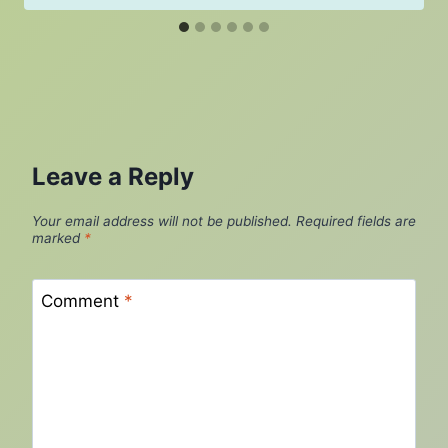
Leave a Reply
Your email address will not be published.
Required fields are
marked
*
Comment
*