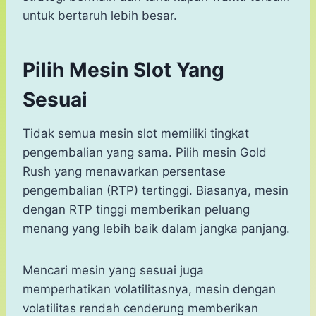
untuk bertaruh lebih besar.
Pilih Mesin Slot Yang
Sesuai
Tidak semua mesin slot memiliki tingkat
pengembalian yang sama. Pilih mesin Gold
Rush yang menawarkan persentase
pengembalian (RTP) tertinggi. Biasanya, mesin
dengan RTP tinggi memberikan peluang
menang yang lebih baik dalam jangka panjang.
Mencari mesin yang sesuai juga
memperhatikan volatilitasnya, mesin dengan
volatilitas rendah cenderung memberikan