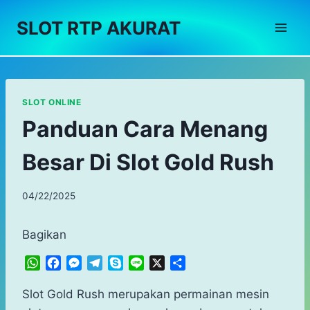
Skip
SLOT RTP AKURAT
to
content
SLOT ONLINE
Panduan Cara Menang
Besar Di Slot Gold Rush
04/22/2025
Bagikan
W
F
M
T
S
L
X
S
h
a
e
e
k
i
h
a
c
s
l
y
n
a
Slot Gold Rush merupakan permainan mesin
t
e
s
e
p
e
r