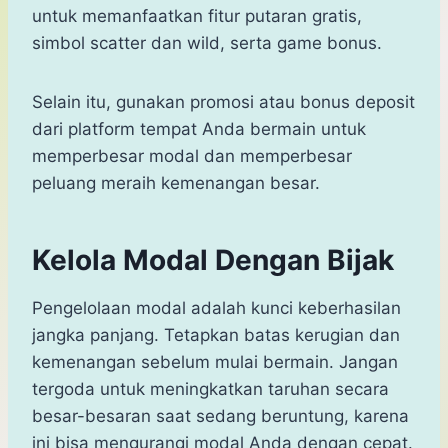
untuk memanfaatkan fitur putaran gratis,
simbol scatter dan wild, serta game bonus.
Selain itu, gunakan promosi atau bonus deposit
dari platform tempat Anda bermain untuk
memperbesar modal dan memperbesar
peluang meraih kemenangan besar.
Kelola Modal Dengan Bijak
Pengelolaan modal adalah kunci keberhasilan
jangka panjang. Tetapkan batas kerugian dan
kemenangan sebelum mulai bermain. Jangan
tergoda untuk meningkatkan taruhan secara
besar-besaran saat sedang beruntung, karena
ini bisa mengurangi modal Anda dengan cepat.