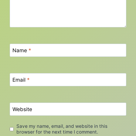
Name
*
Email
*
Website
Save my name, email, and website in this
browser for the next time I comment.