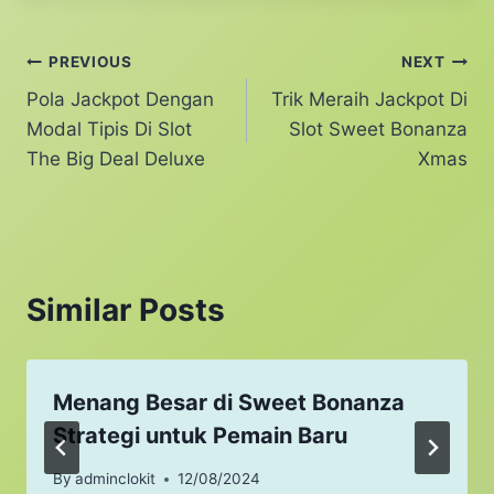
Post
PREVIOUS
NEXT
Pola Jackpot Dengan
Trik Meraih Jackpot Di
navigation
Modal Tipis Di Slot
Slot Sweet Bonanza
The Big Deal Deluxe
Xmas
Similar Posts
Menang Besar di Sweet Bonanza
Strategi untuk Pemain Baru
By
adminclokit
12/08/2024