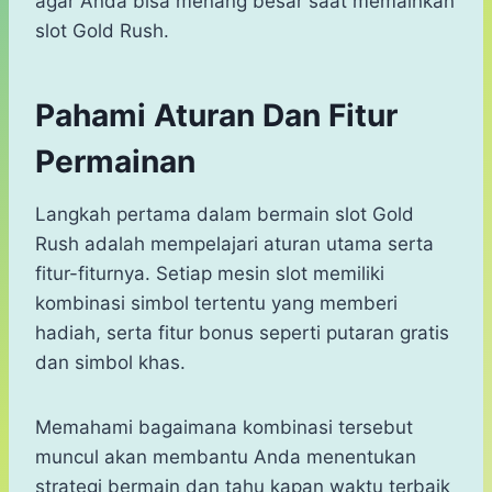
agar Anda bisa menang besar saat memainkan
slot Gold Rush.
Pahami Aturan Dan Fitur
Permainan
Langkah pertama dalam bermain slot Gold
Rush adalah mempelajari aturan utama serta
fitur-fiturnya. Setiap mesin slot memiliki
kombinasi simbol tertentu yang memberi
hadiah, serta fitur bonus seperti putaran gratis
dan simbol khas.
Memahami bagaimana kombinasi tersebut
muncul akan membantu Anda menentukan
strategi bermain dan tahu kapan waktu terbaik