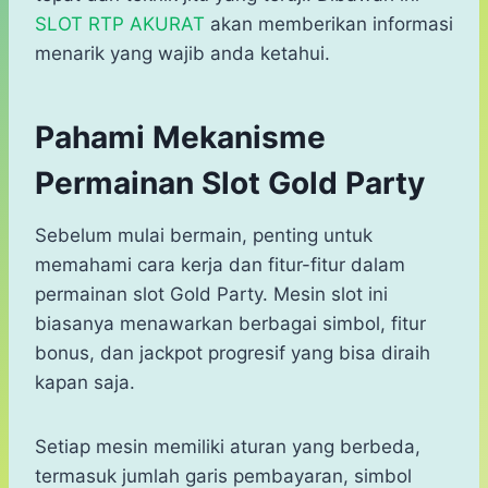
SLOT RTP AKURAT
akan memberikan informasi
menarik yang wajib anda ketahui.
Pahami Mekanisme
Permainan Slot Gold Party
Sebelum mulai bermain, penting untuk
memahami cara kerja dan fitur-fitur dalam
permainan slot Gold Party. Mesin slot ini
biasanya menawarkan berbagai simbol, fitur
bonus, dan jackpot progresif yang bisa diraih
kapan saja.
Setiap mesin memiliki aturan yang berbeda,
termasuk jumlah garis pembayaran, simbol