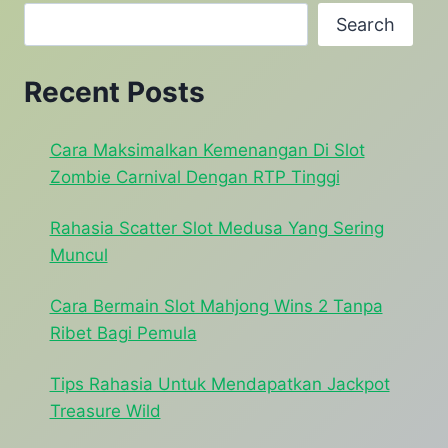
Search
Recent Posts
Cara Maksimalkan Kemenangan Di Slot
Zombie Carnival Dengan RTP Tinggi
Rahasia Scatter Slot Medusa Yang Sering
Muncul
Cara Bermain Slot Mahjong Wins 2 Tanpa
Ribet Bagi Pemula
Tips Rahasia Untuk Mendapatkan Jackpot
Treasure Wild