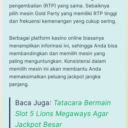
pengembalian (RTP) yang sama. Sebaiknya
pilih mesin Gold Party yang memiliki RTP tinggi
dan frekuensi kemenangan yang cukup sering.
Berbagai platform kasino online biasanya
menampilkan informasi ini, sehingga Anda bisa
membandingkan dan memilih mesin yang
paling menguntungkan. Konsistensi dalam
memilih mesin ini akan membantu Anda
memaksimalkan peluang jackpot jangka
panjang.
Baca Juga
:
Tatacara Bermain
Slot 5 Lions Megaways Agar
Jackpot Besar