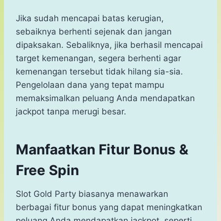
Jika sudah mencapai batas kerugian,
sebaiknya berhenti sejenak dan jangan
dipaksakan. Sebaliknya, jika berhasil mencapai
target kemenangan, segera berhenti agar
kemenangan tersebut tidak hilang sia-sia.
Pengelolaan dana yang tepat mampu
memaksimalkan peluang Anda mendapatkan
jackpot tanpa merugi besar.
Manfaatkan Fitur Bonus &
Free Spin
Slot Gold Party biasanya menawarkan
berbagai fitur bonus yang dapat meningkatkan
peluang Anda mendapatkan jackpot, seperti