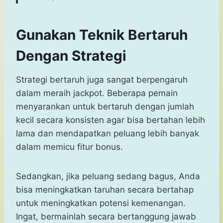
Gunakan Teknik Bertaruh
Dengan Strategi
Strategi bertaruh juga sangat berpengaruh
dalam meraih jackpot. Beberapa pemain
menyarankan untuk bertaruh dengan jumlah
kecil secara konsisten agar bisa bertahan lebih
lama dan mendapatkan peluang lebih banyak
dalam memicu fitur bonus.
Sedangkan, jika peluang sedang bagus, Anda
bisa meningkatkan taruhan secara bertahap
untuk meningkatkan potensi kemenangan.
Ingat, bermainlah secara bertanggung jawab