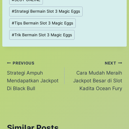
Tags:
#
Strategi Bermain Slot 3 Magic Eggs
#
Tips Bermain Slot 3 Magic Eggs
#
Trik Bermain Slot 3 Magic Eggs
Post
PREVIOUS
NEXT
Strategi Ampuh
Cara Mudah Meraih
navigation
Mendapatkan Jackpot
Jackpot Besar di Slot
Di Black Bull
Kadita Ocean Fury
Similar Posts