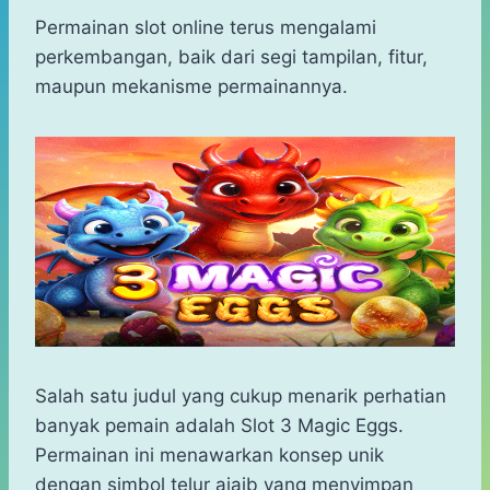
h
a
e
e
k
i
h
a
c
s
l
y
n
a
Permainan slot online terus mengalami
t
e
s
e
p
e
r
perkembangan, baik dari segi tampilan, fitur,
s
b
e
g
e
e
maupun mekanisme permainannya.
A
o
n
r
p
o
g
a
p
k
e
m
r
Salah satu judul yang cukup menarik perhatian
banyak pemain adalah Slot 3 Magic Eggs.
Permainan ini menawarkan konsep unik
dengan simbol telur ajaib yang menyimpan