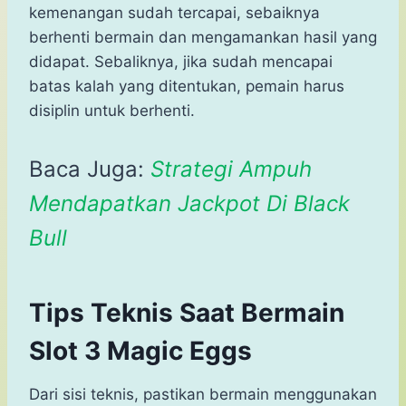
kemenangan sudah tercapai, sebaiknya
berhenti bermain dan mengamankan hasil yang
didapat. Sebaliknya, jika sudah mencapai
batas kalah yang ditentukan, pemain harus
disiplin untuk berhenti.
Baca Juga:
Strategi Ampuh
Mendapatkan Jackpot Di Black
Bull
Tips Teknis Saat Bermain
Slot 3 Magic Eggs
Dari sisi teknis, pastikan bermain menggunakan