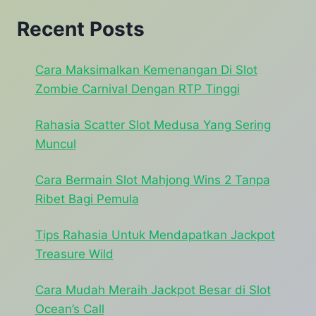
Recent Posts
Cara Maksimalkan Kemenangan Di Slot
Zombie Carnival Dengan RTP Tinggi
Rahasia Scatter Slot Medusa Yang Sering
Muncul
Cara Bermain Slot Mahjong Wins 2 Tanpa
Ribet Bagi Pemula
Tips Rahasia Untuk Mendapatkan Jackpot
Treasure Wild
Cara Mudah Meraih Jackpot Besar di Slot
Ocean’s Call