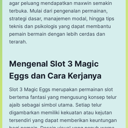
agar peluang mendapatkan maxwin semakin
terbuka. Mulai dari pengenalan permainan,
strategi dasar, manajemen modal, hingga tips
teknis dan psikologis yang dapat membantu
pemain bermain dengan lebih cerdas dan
terarah.
Mengenal Slot 3 Magic
Eggs dan Cara Kerjanya
Slot 3 Magic Eggs merupakan permainan slot
bertema fantasi yang mengusung konsep telur
ajaib sebagai simbol utama. Setiap telur
digambarkan memiliki kekuatan atau kejutan
tersendiri yang dapat memberikan keuntungan