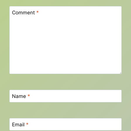
Comment
*
Name
*
Email
*