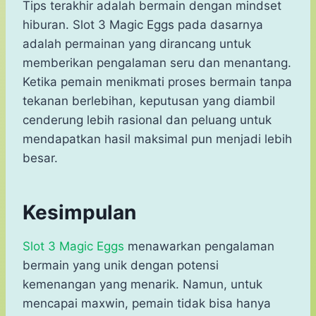
Tips terakhir adalah bermain dengan mindset
hiburan. Slot 3 Magic Eggs pada dasarnya
adalah permainan yang dirancang untuk
memberikan pengalaman seru dan menantang.
Ketika pemain menikmati proses bermain tanpa
tekanan berlebihan, keputusan yang diambil
cenderung lebih rasional dan peluang untuk
mendapatkan hasil maksimal pun menjadi lebih
besar.
Kesimpulan
Slot 3 Magic Eggs
menawarkan pengalaman
bermain yang unik dengan potensi
kemenangan yang menarik. Namun, untuk
mencapai maxwin, pemain tidak bisa hanya