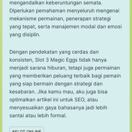
mengandalkan keberuntungan semata.
Diperlukan pemahaman menyeluruh mengenai
mekanisme permainan, penerapan strategi
yang tepat, serta manajemen modal dan emosi
yang disiplin.
Dengan pendekatan yang cerdas dan
konsisten, Slot 3 Magic Eggs tidak hanya
menjadi sarana hiburan, tetapi juga permainan
yang memberikan peluang terbaik bagi pemain
yang siap bermain dengan strategi dan
kesabaran. Jika kamu mau, aku juga bisa
optimalkan artikel ini untuk SEO, atau
menyesuaikan gaya bahasanya jadi lebih
santai atau lebih formal.
Post
#
SLOT ONLINE