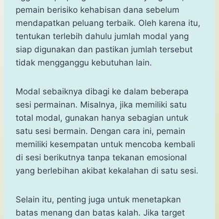
pemain berisiko kehabisan dana sebelum
mendapatkan peluang terbaik. Oleh karena itu,
tentukan terlebih dahulu jumlah modal yang
siap digunakan dan pastikan jumlah tersebut
tidak mengganggu kebutuhan lain.
Modal sebaiknya dibagi ke dalam beberapa
sesi permainan. Misalnya, jika memiliki satu
total modal, gunakan hanya sebagian untuk
satu sesi bermain. Dengan cara ini, pemain
memiliki kesempatan untuk mencoba kembali
di sesi berikutnya tanpa tekanan emosional
yang berlebihan akibat kekalahan di satu sesi.
Selain itu, penting juga untuk menetapkan
batas menang dan batas kalah. Jika target