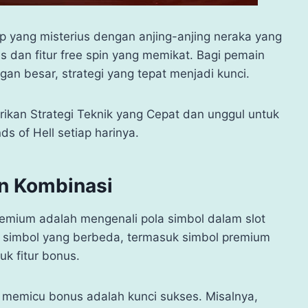
 yang misterius dengan anjing-anjing neraka yang
 dan fitur free spin yang memikat. Bagi pemain
n besar, strategi yang tepat menjadi kunci.
kan Strategi Teknik yang Cepat dan unggul untuk
s of Hell setiap harinya.
n Kombinasi
mium adalah mengenali pola simbol dalam slot
usi simbol yang berbeda, termasuk simbol premium
k fitur bonus.
g memicu bonus adalah kunci sukses. Misalnya,