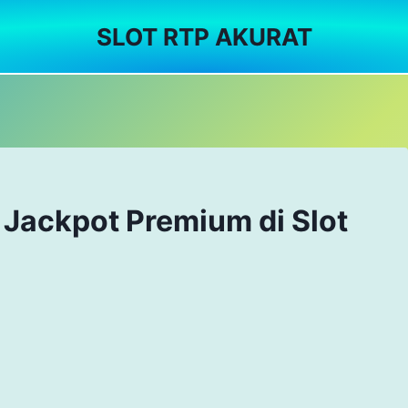
SLOT RTP AKURAT
Jackpot Premium di Slot