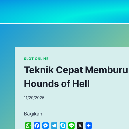
Skip
to
content
SLOT ONLINE
Teknik Cepat Memburu 
Hounds of Hell
11/29/2025
Bagikan
W
F
M
T
S
L
X
S