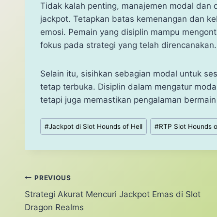
Tidak kalah penting, manajemen modal dan 
jackpot. Tetapkan batas kemenangan dan kek
emosi. Pemain yang disiplin mampu mengontrol
fokus pada strategi yang telah direncanakan.
Selain itu, sisihkan sebagian modal untuk s
tetap terbuka. Disiplin dalam mengatur moda
tetapi juga memastikan pengalaman bermain 
Post
#
Jackpot di Slot Hounds of Hell
#
RTP Slot Hounds o
Tags:
Post
PREVIOUS
Strategi Akurat Mencuri Jackpot Emas di Slot
navigation
Dragon Realms