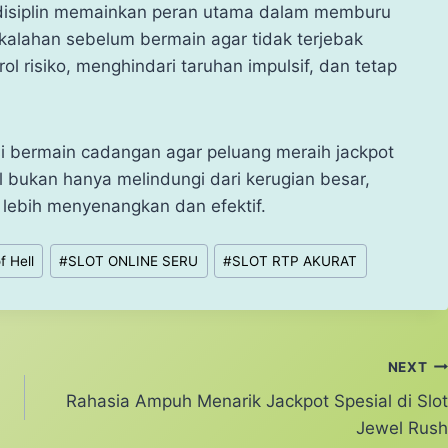
disiplin memainkan peran utama dalam memburu
alahan sebelum bermain agar tidak terjebak
 risiko, menghindari taruhan impulsif, dan tetap
esi bermain cadangan agar peluang meraih jackpot
l bukan hanya melindungi dari kerugian besar,
lebih menyenangkan dan efektif.
f Hell
#
SLOT ONLINE SERU
#
SLOT RTP AKURAT
NEXT
Rahasia Ampuh Menarik Jackpot Spesial di Slot
Jewel Rush