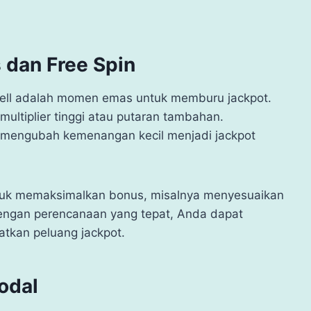
 dan Free Spin
Hell adalah momen emas untuk memburu jackpot.
ltiplier tinggi atau putaran tambahan.
a mengubah kemenangan kecil menjadi jackpot
 untuk memaksimalkan bonus, misalnya menyesuaikan
Dengan perencanaan yang tepat, Anda dapat
tkan peluang jackpot.
odal