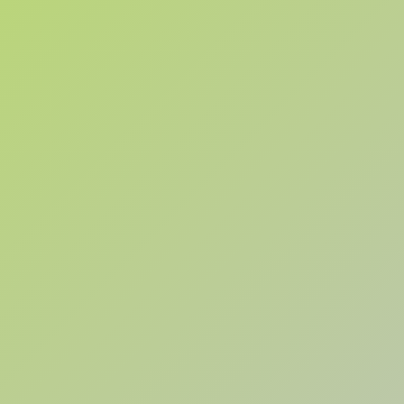
Tips Ampuh Mendapatkan
Scatter di Slot Xmas Joker
By
adminclokit
07/19/2025