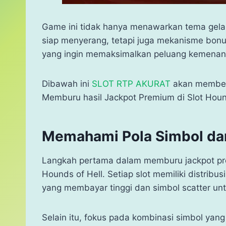
Game ini tidak hanya menawarkan tema gelap
siap menyerang, tetapi juga mekanisme bonus
yang ingin memaksimalkan peluang kemenanga
Dibawah ini
SLOT RTP AKURAT
akan memberi
Memburu hasil Jackpot Premium di Slot Hound
Memahami Pola Simbol da
Langkah pertama dalam memburu jackpot pre
Hounds of Hell. Setiap slot memiliki distrib
yang membayar tinggi dan simbol scatter untu
Selain itu, fokus pada kombinasi simbol yan