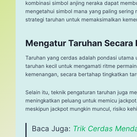
kombinasi simbol anjing neraka dapat membuk
mengetahui simbol mana yang paling sering 
strategi taruhan untuk memaksimalkan keme
Mengatur Taruhan Secara 
Taruhan yang cerdas adalah pondasi utama 
taruhan kecil untuk mengamati ritme permain
kemenangan, secara bertahap tingkatkan tar
Selain itu, teknik pengaturan taruhan juga 
meningkatkan peluang untuk memicu jackpot. 
meskipun jackpot mungkin muncul, risiko kehi
Baca Juga:
Trik Cerdas Menda