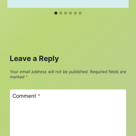
Leave a Reply
Your email address will not be published.
Required fields are
marked
*
Comment
*