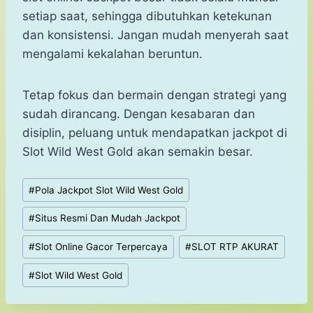
setiap saat, sehingga dibutuhkan ketekunan
dan konsistensi. Jangan mudah menyerah saat
mengalami kekalahan beruntun.
Tetap fokus dan bermain dengan strategi yang
sudah dirancang. Dengan kesabaran dan
disiplin, peluang untuk mendapatkan jackpot di
Slot Wild West Gold akan semakin besar.
Post
#
Pola Jackpot Slot Wild West Gold
Tags:
#
Situs Resmi Dan Mudah Jackpot
#
Slot Online Gacor Terpercaya
#
SLOT RTP AKURAT
#
Slot Wild West Gold