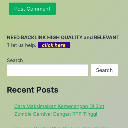
NEED BACKLINK HIGH QUALITY and RELEVANT
?
let us help.
click here
Search
Search
Recent Posts
Cara Maksimalkan Kemenangan Di Slot
Zombie Carnival Dengan RTP Tinggi