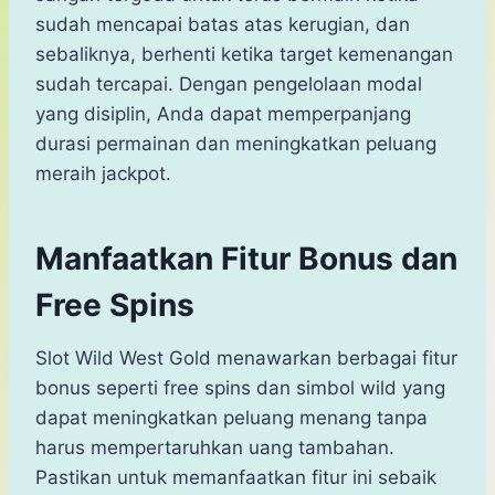
sudah mencapai batas atas kerugian, dan
sebaliknya, berhenti ketika target kemenangan
sudah tercapai. Dengan pengelolaan modal
yang disiplin, Anda dapat memperpanjang
durasi permainan dan meningkatkan peluang
meraih jackpot.
Manfaatkan Fitur Bonus dan
Free Spins
Slot Wild West Gold menawarkan berbagai fitur
bonus seperti free spins dan simbol wild yang
dapat meningkatkan peluang menang tanpa
harus mempertaruhkan uang tambahan.
Pastikan untuk memanfaatkan fitur ini sebaik