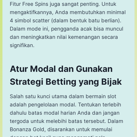
Fitur Free Spins juga sangat penting. Untuk
mengaktifkannya, Anda membutuhkan minimal
4 simbol scatter (dalam bentuk batu berlian).
Dalam mode ini, pengganda acak bisa muncul
dan meningkatkan nilai kemenangan secara
signifikan.
Atur Modal dan Gunakan
Strategi Betting yang Bijak
Salah satu kunci utama dalam bermain slot
adalah pengelolaan modal. Tentukan terlebih
dahulu batas modal harian Anda dan jangan
tergoda untuk melebihi batas tersebut. Dalam
Bonanza Gold, disarankan untuk memulai