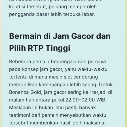
kondisi tersebut, peluang memperoleh
pengganda besar lebih terbuka lebar.
Bermain di Jam Gacor dan
Pilih RTP Tinggi
Beberapa pemain berpengalaman percaya
pada konsep jam gacor, yaitu waktu-waktu
tertentu di mana mesin slot cenderung
memberikan kemenangan lebih sering. Untuk
Bonanza Gold, jam gacor sering kali terjadi di
malam hari antara pukul 22.00–02.00 WIB.
Meskipun ini bukan ilmu pasti, banyak
testimoni dari pemain menyebutkan waktu
tersebut memberikan hasil lebih maksimal.