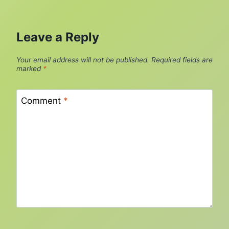
Leave a Reply
Your email address will not be published.
Required fields are
marked
*
Comment
*