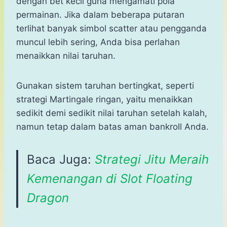
dengan bet kecil guna mengamati pola
permainan. Jika dalam beberapa putaran
terlihat banyak simbol scatter atau pengganda
muncul lebih sering, Anda bisa perlahan
menaikkan nilai taruhan.
Gunakan sistem taruhan bertingkat, seperti
strategi Martingale ringan, yaitu menaikkan
sedikit demi sedikit nilai taruhan setelah kalah,
namun tetap dalam batas aman bankroll Anda.
Baca Juga:
Strategi Jitu Meraih
Kemenangan di Slot Floating
Dragon