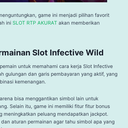
menguntungkan, game ini menjadi pilihan favorit
ah ini
SLOT RTP AKURAT
akan memberikan
inan Slot Infective Wild
pemain untuk memahami cara kerja Slot Infective
lah gulungan dan garis pembayaran yang aktif, yang
mbinasi kemenangan.
arena bisa menggantikan simbol lain untuk
elain itu, game ini memiliki fitur fitur bonus
ang meningkatkan peluang mendapatkan jackpot.
dan aturan permainan agar tahu simbol apa yang