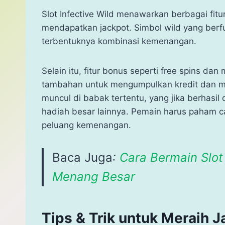
Slot Infective Wild menawarkan berbagai fi
mendapatkan jackpot. Simbol wild yang berf
terbentuknya kombinasi kemenangan.
Selain itu, fitur bonus seperti free spins 
tambahan untuk mengumpulkan kredit dan me
muncul di babak tertentu, yang jika berhasil
hadiah besar lainnya. Pemain harus paham c
peluang kemenangan.
Baca Juga
:
Cara Bermain Slot
Menang Besar
Tips & Trik untuk Meraih Ja