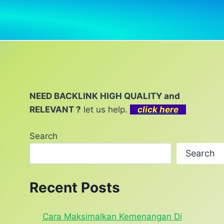
NEED BACKLINK HIGH QUALITY and
RELEVANT ?
let us help.
click here
Search
Search
Recent Posts
Cara Maksimalkan Kemenangan Di