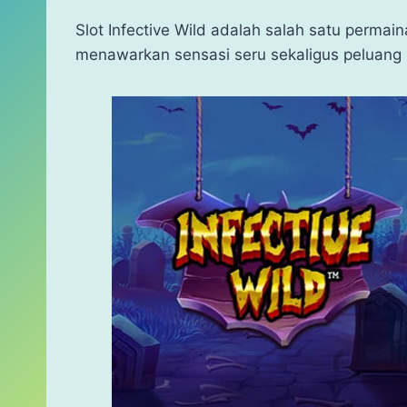
h
a
e
e
k
i
h
a
c
s
l
y
n
a
Slot Infective Wild adalah salah satu permai
t
e
s
e
p
e
r
menawarkan sensasi seru sekaligus peluang
s
b
e
g
e
e
A
o
n
r
p
o
g
a
p
k
e
m
r