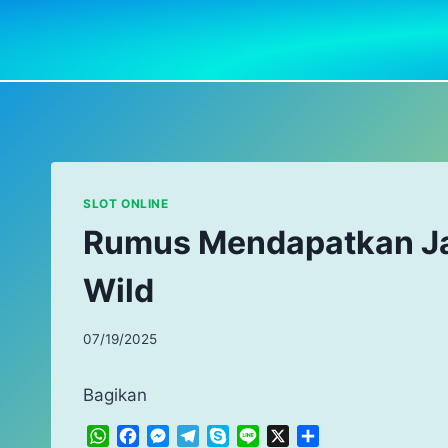
Skip
to
content
SLOT ONLINE
Rumus Mendapatkan Jack
Wild
07/19/2025
Bagikan
W
F
M
T
S
L
X
S