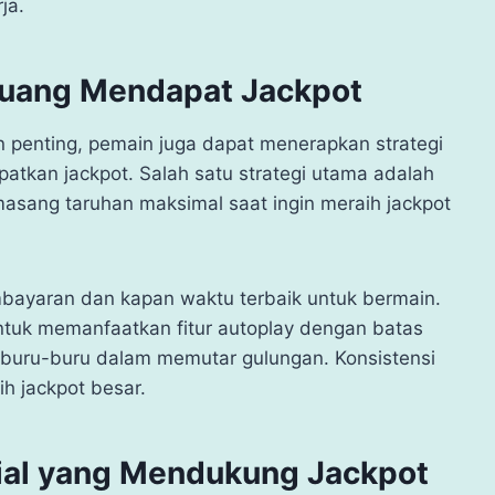
ja.
luang Mendapat Jackpot
penting, pemain juga dapat menerapkan strategi
atkan jackpot. Salah satu strategi utama adalah
masang taruhan maksimal saat ingin meraih jackpot
mbayaran dan kapan waktu terbaik untuk bermain.
tuk memanfaatkan fitur autoplay dengan batas
terburu-buru dalam memutar gulungan. Konsistensi
h jackpot besar.
sial yang Mendukung Jackpot