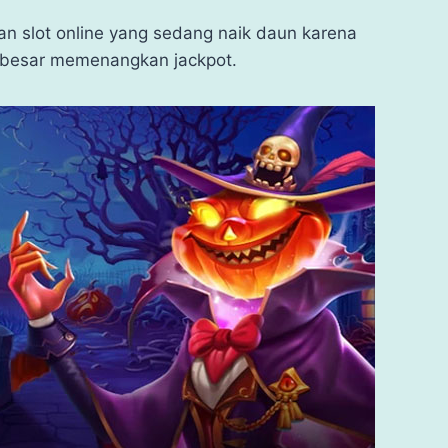
nan slot online yang sedang naik daun karena
 besar memenangkan jackpot.