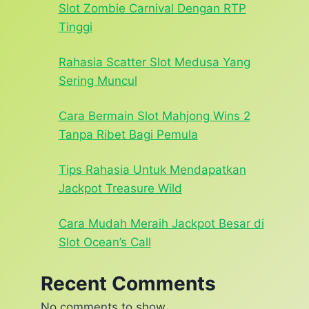
Slot Zombie Carnival Dengan RTP
Tinggi
Rahasia Scatter Slot Medusa Yang
Sering Muncul
Cara Bermain Slot Mahjong Wins 2
Tanpa Ribet Bagi Pemula
Tips Rahasia Untuk Mendapatkan
Jackpot Treasure Wild
Cara Mudah Meraih Jackpot Besar di
Slot Ocean’s Call
Recent Comments
No comments to show.