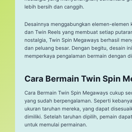
lebih bersih dan canggih.
Desainnya menggabungkan elemen-elemen kl
dan Twin Reels yang membuat setiap putaran
nostalgia, Twin Spin Megaways berhasil men
dan peluang besar. Dengan begitu, desain ini 
memperkaya pengalaman bermain dengan di
Cara Bermain Twin Spin 
Cara Bermain Twin Spin Megaways cukup se
yang sudah berpengalaman. Seperti kebany
ukuran taruhan mereka, yang dapat disesuai
dimiliki. Setelah taruhan dipilih, pemain d
untuk memulai permainan.