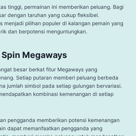
tas tinggi, permainan ini memberikan peluang. Bagi
 dengan taruhan yang cukup fleksibel.
menjadi pilihan populer di kalangan pemain yang
rik dan berpotensi menguntungkan.
 Spin Megaways
gat besar berkat fitur Megaways yang
nang. Setiap putaran memberi peluang berbeda
a jumlah simbol pada setiap gulungan bervariasi.
k mendapatkan kombinasi kemenangan di setiap
tis dan pengganda memberikan potensi kemenangan
main dapat memanfaatkan pengganda yang