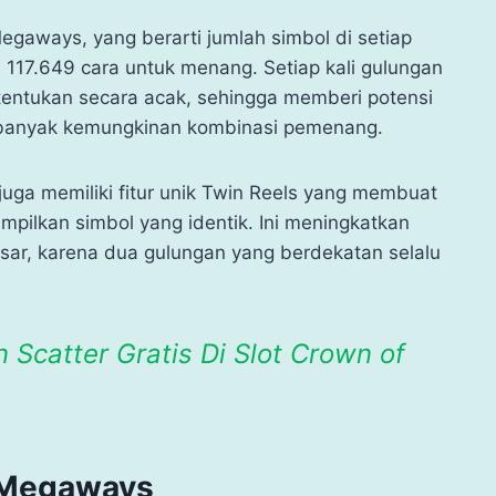
aways, yang berarti jumlah simbol di setiap
 117.649 cara untuk menang. Setiap kali gulungan
itentukan secara acak, sehingga memberi potensi
 banyak kemungkinan kombinasi pemenang.
uga memiliki fitur unik Twin Reels yang membuat
ilkan simbol yang identik. Ini meningkatkan
r, karena dua gulungan yang berdekatan selalu
Scatter Gratis Di Slot Crown of
n Megaways