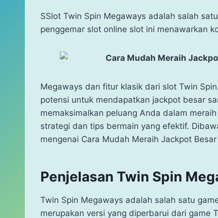
h
a
e
e
k
i
h
a
c
s
l
y
n
a
SSlot Twin Spin Megaways adalah salah satu
t
e
s
e
p
e
r
penggemar slot online slot ini menawarkan k
s
b
e
g
e
e
A
o
n
r
p
o
g
a
p
k
e
m
r
Megaways dan fitur klasik dari slot Twin Spi
potensi untuk mendapatkan jackpot besar s
memaksimalkan peluang Anda dalam meraih
strategi dan tips bermain yang efektif. Dibaw
mengenai Cara Mudah Meraih Jackpot Besar 
Penjelasan Twin Spin Me
Twin Spin Megaways adalah salah satu game
merupakan versi yang diperbarui dari game T