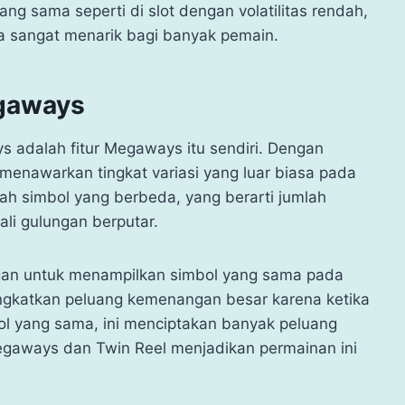
ng sama seperti di slot dengan volatilitas rendah,
 sangat menarik bagi banyak pemain.
gaways
 adalah fitur Megaways itu sendiri. Dengan
menawarkan tingkat variasi yang luar biasa pada
lah simbol yang berbeda, yang berarti jumlah
li gulungan berputar.
ngan untuk menampilkan simbol yang sama pada
ingkatkan peluang kemenangan besar karena ketika
l yang sama, ini menciptakan banyak peluang
egaways dan Twin Reel menjadikan permainan ini