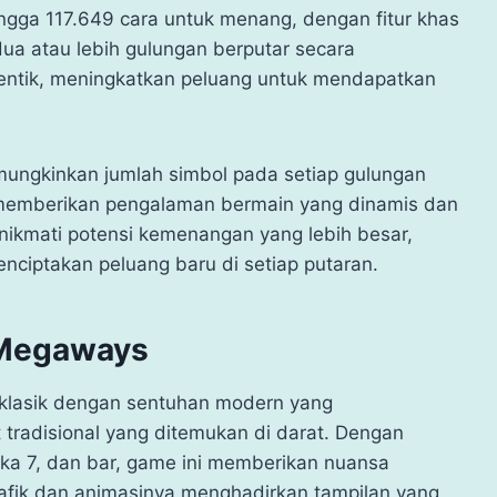
ga 117.649 cara untuk menang, dengan fitur khas
ua atau lebih gulungan berputar secara
entik, meningkatkan peluang untuk mendapatkan
ungkinkan jumlah simbol pada setiap gulungan
memberikan pengalaman bermain yang dinamis dan
ikmati potensi kemenangan yang lebih besar,
nciptakan peluang baru di setiap putaran.
 Megaways
klasik dengan sentuhan modern yang
tradisional yang ditemukan di darat. Dengan
gka 7, dan bar, game ini memberikan nuansa
afik dan animasinya menghadirkan tampilan yang