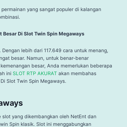
 permainan yang sangat populer di kalangan
ombinasi.
n. Dengan lebih dari 117.649 cara untuk menang,
angat besar. Namun, untuk benar-benar
 kemenangan besar, Anda memerlukan beberapa
ah ini
SLOT RTP AKURAT
akan membahas
Di Slot Twin Spin Megaways.
gaways
 slot yang dikembangkan oleh NetEnt dan
win Spin klasik. Slot ini menggabungkan