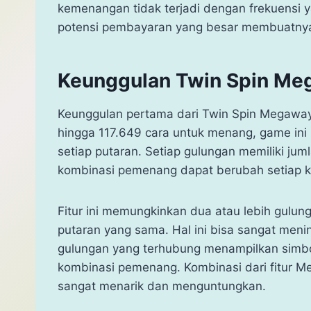
kemenangan tidak terjadi dengan frekuensi ya
potensi pembayaran yang besar membuatnya
Keunggulan Twin Spin Me
Keunggulan pertama dari Twin Spin Megaways
hingga 117.649 cara untuk menang, game ini 
setiap putaran. Setiap gulungan memiliki jum
kombinasi pemenang dapat berubah setiap ka
Fitur ini memungkinkan dua atau lebih gulu
putaran yang sama. Hal ini bisa sangat men
gulungan yang terhubung menampilkan simbo
kombinasi pemenang. Kombinasi dari fitur M
sangat menarik dan menguntungkan.