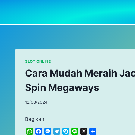
Skip
to
content
SLOT ONLINE
Cara Mudah Meraih Jack
Spin Megaways
12/08/2024
Bagikan
W
F
M
T
S
L
X
S