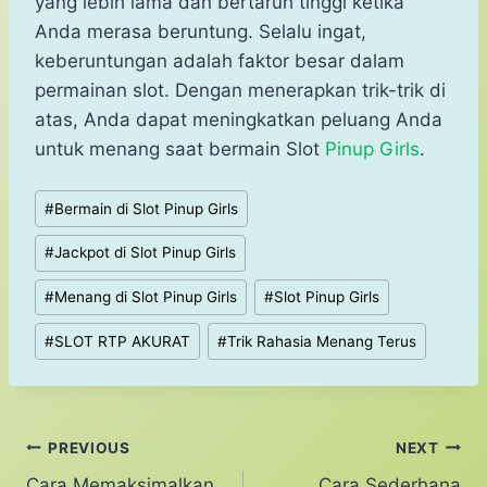
yang lebih lama dan bertaruh tinggi ketika
Anda merasa beruntung. Selalu ingat,
keberuntungan adalah faktor besar dalam
permainan slot. Dengan menerapkan trik-trik di
atas, Anda dapat meningkatkan peluang Anda
untuk menang saat bermain Slot
Pinup Girls
.
Post
#
Bermain di Slot Pinup Girls
Tags:
#
Jackpot di Slot Pinup Girls
#
Menang di Slot Pinup Girls
#
Slot Pinup Girls
#
SLOT RTP AKURAT
#
Trik Rahasia Menang Terus
Post
PREVIOUS
NEXT
Cara Memaksimalkan
Cara Sederhana