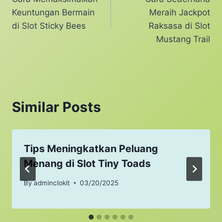
navigation
Keuntungan Bermain
Meraih Jackpot
di Slot Sticky Bees
Raksasa di Slot
Mustang Trail
Similar Posts
Tips Meningkatkan Peluang
Menang di Slot Tiny Toads
By
adminclokit
03/20/2025