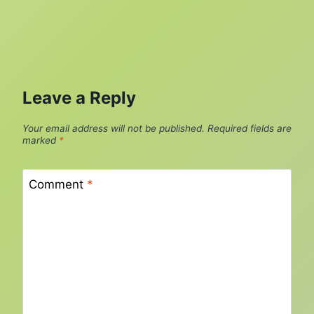
Leave a Reply
Your email address will not be published.
Required fields are
marked
*
Comment
*