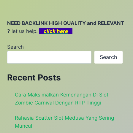
NEED BACKLINK HIGH QUALITY and RELEVANT
?
let us help.
click here
Search
Search
Recent Posts
Cara Maksimalkan Kemenangan Di Slot
Zombie Carnival Dengan RTP Tinggi
Rahasia Scatter Slot Medusa Yang Sering
Muncul