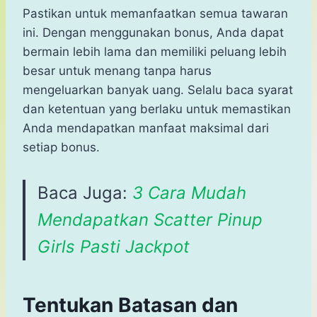
Pastikan untuk memanfaatkan semua tawaran
ini. Dengan menggunakan bonus, Anda dapat
bermain lebih lama dan memiliki peluang lebih
besar untuk menang tanpa harus
mengeluarkan banyak uang. Selalu baca syarat
dan ketentuan yang berlaku untuk memastikan
Anda mendapatkan manfaat maksimal dari
setiap bonus.
Baca Juga:
3 Cara Mudah
Mendapatkan Scatter Pinup
Girls Pasti Jackpot
Tentukan Batasan dan