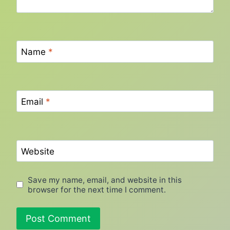
Name
*
Email
*
Website
Save my name, email, and website in this
browser for the next time I comment.