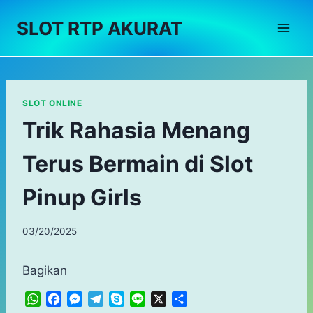
Skip
SLOT RTP AKURAT
to
content
SLOT ONLINE
Trik Rahasia Menang
Terus Bermain di Slot
Pinup Girls
03/20/2025
Bagikan
W
F
M
T
S
L
X
S