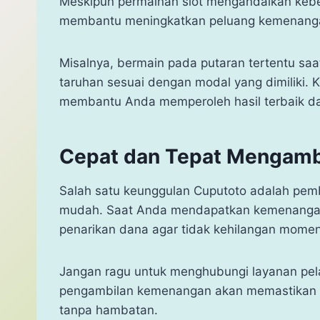
Meskipun permainan slot mengandalkan kebe
membantu meningkatkan peluang kemenang
Misalnya, bermain pada putaran tertentu saat
taruhan sesuai dengan modal yang dimiliki. K
membantu Anda memperoleh hasil terbaik da
Cepat dan Tepat Mengamb
Salah satu keunggulan Cuputoto adalah pem
mudah. Saat Anda mendapatkan kemenangan 
penarikan dana agar tidak kehilangan mome
Jangan ragu untuk menghubungi layanan pel
pengambilan kemenangan akan memastikan
tanpa hambatan.