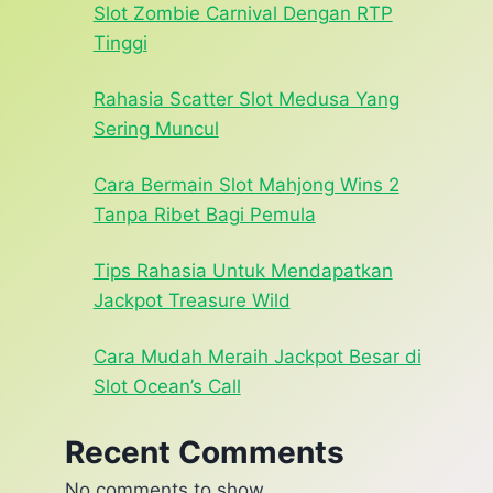
Slot Zombie Carnival Dengan RTP
Tinggi
Rahasia Scatter Slot Medusa Yang
Sering Muncul
Cara Bermain Slot Mahjong Wins 2
Tanpa Ribet Bagi Pemula
Tips Rahasia Untuk Mendapatkan
Jackpot Treasure Wild
Cara Mudah Meraih Jackpot Besar di
Slot Ocean’s Call
Recent Comments
No comments to show.