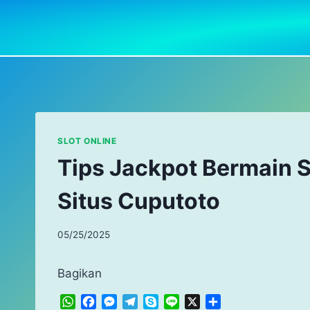
Skip
to
content
SLOT ONLINE
Tips Jackpot Bermain 
Situs Cuputoto
05/25/2025
Bagikan
W
F
M
T
S
L
X
S