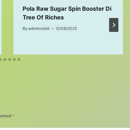
Pola Raw Sugar Spin Booster Di
Tree Of Riches
By
adminclokit
12/09/2025
 marked
*