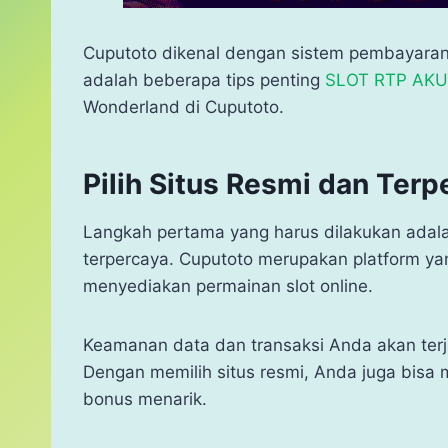
Cuputoto dikenal dengan sistem pembayaran 
adalah beberapa tips penting
SLOT RTP AK
Wonderland di Cuputoto.
Pilih Situs Resmi dan Terp
Langkah pertama yang harus dilakukan adal
terpercaya. Cuputoto merupakan platform yan
menyediakan permainan slot online.
Keamanan data dan transaksi Anda akan terj
Dengan memilih situs resmi, Anda juga bisa
bonus menarik.