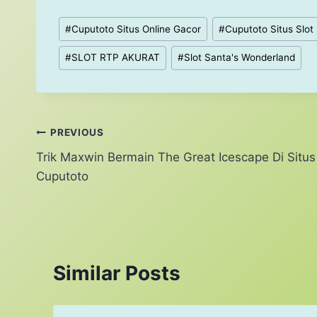
Post
#
Cuputoto Situs Online Gacor
#
Cuputoto Situs Slot
Tags:
#
SLOT RTP AKURAT
#
Slot Santa's Wonderland
Post
PREVIOUS
Trik Maxwin Bermain The Great Icescape Di Situs
navigation
Cuputoto
Similar Posts