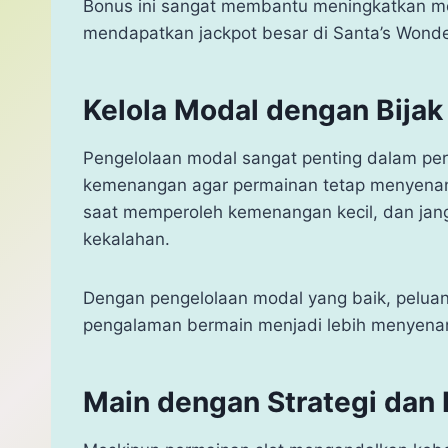
Bonus ini sangat membantu meningkatkan m
mendapatkan jackpot besar di Santa’s Wonde
Kelola Modal dengan Bijak
Pengelolaan modal sangat penting dalam per
kemenangan agar permainan tetap menyenang
saat memperoleh kemenangan kecil, dan jan
kekalahan.
Dengan pengelolaan modal yang baik, pelua
pengalaman bermain menjadi lebih menyena
Main dengan Strategi dan 