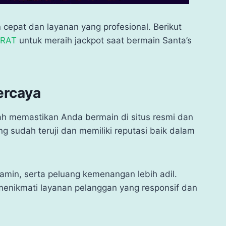
cepat dan layanan yang profesional. Berikut
URAT
untuk meraih jackpot saat bermain Santa’s
ercaya
ah memastikan Anda bermain di situs resmi dan
g sudah teruji dan memiliki reputasi baik dalam
amin, serta peluang kemenangan lebih adil.
 menikmati layanan pelanggan yang responsif dan