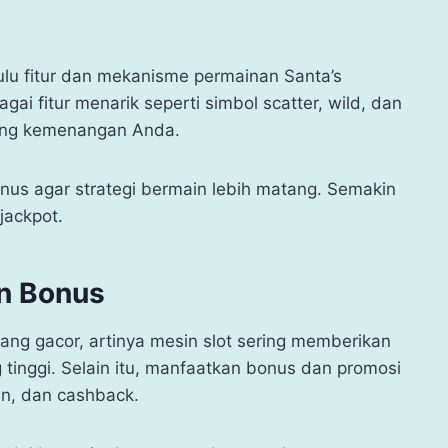
hulu fitur dan mekanisme permainan Santa’s
ai fitur menarik seperti simbol scatter, wild, dan
ang kemenangan Anda.
onus agar strategi bermain lebih matang. Semakin
jackpot.
an Bonus
ang gacor, artinya mesin slot sering memberikan
tinggi. Selain itu, manfaatkan bonus dan promosi
pin, dan cashback.