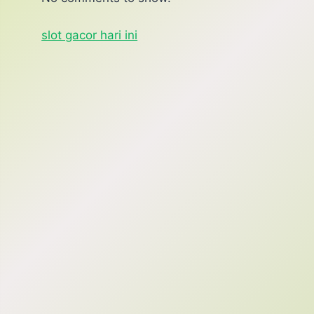
slot gacor hari ini