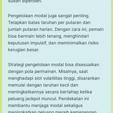
sudah diperoleh.
Pengelolaan modal juga sangat penting.
Tetapkan batas taruhan per putaran dan
jumlah putaran harian. Dengan cara ini, pemain
bisa bermain lebih tenang, menghindari
keputusan impulsif, dan meminimalkan risiko
kerugian besar.
Strategi pengelolaan modal bisa disesuaikan
dengan pola permainan. Misalnya, saat
menghadapi slot volatilitas tinggi, disarankan
memulai dengan taruhan kecil dan
meningkatkannya secara bertahap ketika
peluang jackpot muncul. Pendekatan ini
membantu menjaga modal sekaligus
meningkatkan peluang meraih kemenangan