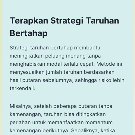
Terapkan Strategi Taruhan
Bertahap
Strategi taruhan bertahap membantu
meningkatkan peluang menang tanpa
menghabiskan modal terlalu cepat. Metode ini
menyesuaikan jumlah taruhan berdasarkan
hasil putaran sebelumnya, sehingga risiko lebih
terkendali.
Misalnya, setelah beberapa putaran tanpa
kemenangan, taruhan bisa ditingkatkan
perlahan untuk memanfaatkan momentum
kemenangan berikutnya. Sebaliknya, ketika