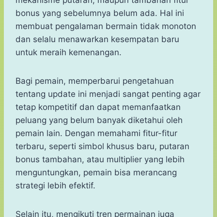
mekanisme putaran, maupun tambahan fitur
bonus yang sebelumnya belum ada. Hal ini
membuat pengalaman bermain tidak monoton
dan selalu menawarkan kesempatan baru
untuk meraih kemenangan.
Bagi pemain, memperbarui pengetahuan
tentang update ini menjadi sangat penting agar
tetap kompetitif dan dapat memanfaatkan
peluang yang belum banyak diketahui oleh
pemain lain. Dengan memahami fitur-fitur
terbaru, seperti simbol khusus baru, putaran
bonus tambahan, atau multiplier yang lebih
menguntungkan, pemain bisa merancang
strategi lebih efektif.
Selain itu, mengikuti tren permainan juga