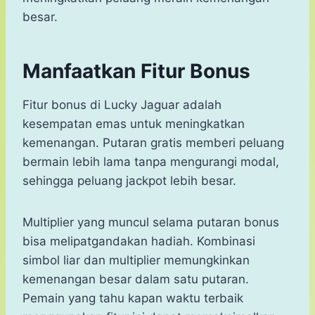
besar.
Manfaatkan Fitur Bonus
Fitur bonus di Lucky Jaguar adalah
kesempatan emas untuk meningkatkan
kemenangan. Putaran gratis memberi peluang
bermain lebih lama tanpa mengurangi modal,
sehingga peluang jackpot lebih besar.
Multiplier yang muncul selama putaran bonus
bisa melipatgandakan hadiah. Kombinasi
simbol liar dan multiplier memungkinkan
kemenangan besar dalam satu putaran.
Pemain yang tahu kapan waktu terbaik