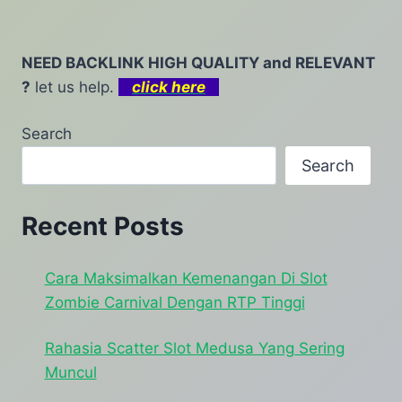
NEED BACKLINK HIGH QUALITY and RELEVANT
?
let us help.
click here
Search
Search
Recent Posts
Cara Maksimalkan Kemenangan Di Slot
Zombie Carnival Dengan RTP Tinggi
Rahasia Scatter Slot Medusa Yang Sering
Muncul