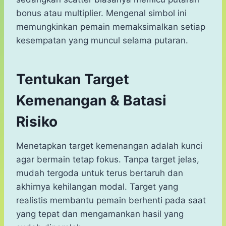
bonus atau multiplier. Mengenal simbol ini
memungkinkan pemain memaksimalkan setiap
kesempatan yang muncul selama putaran.
Tentukan Target
Kemenangan & Batasi
Risiko
Menetapkan target kemenangan adalah kunci
agar bermain tetap fokus. Tanpa target jelas,
mudah tergoda untuk terus bertaruh dan
akhirnya kehilangan modal. Target yang
realistis membantu pemain berhenti pada saat
yang tepat dan mengamankan hasil yang