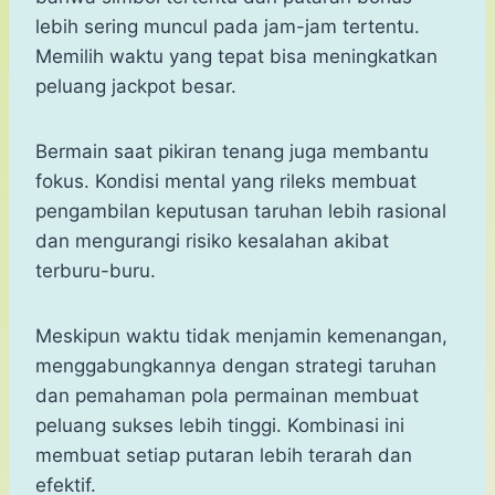
lebih sering muncul pada jam-jam tertentu.
Memilih waktu yang tepat bisa meningkatkan
peluang jackpot besar.
Bermain saat pikiran tenang juga membantu
fokus. Kondisi mental yang rileks membuat
pengambilan keputusan taruhan lebih rasional
dan mengurangi risiko kesalahan akibat
terburu-buru.
Meskipun waktu tidak menjamin kemenangan,
menggabungkannya dengan strategi taruhan
dan pemahaman pola permainan membuat
peluang sukses lebih tinggi. Kombinasi ini
membuat setiap putaran lebih terarah dan
efektif.