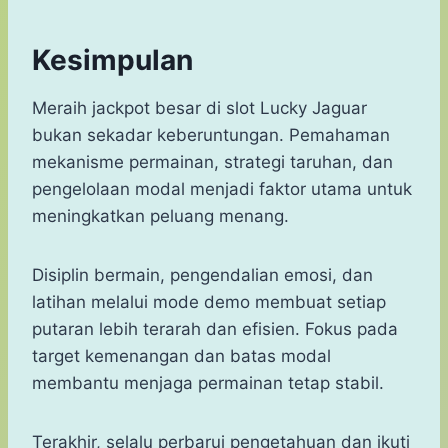
Kesimpulan
Meraih jackpot besar di slot Lucky Jaguar
bukan sekadar keberuntungan. Pemahaman
mekanisme permainan, strategi taruhan, dan
pengelolaan modal menjadi faktor utama untuk
meningkatkan peluang menang.
Disiplin bermain, pengendalian emosi, dan
latihan melalui mode demo membuat setiap
putaran lebih terarah dan efisien. Fokus pada
target kemenangan dan batas modal
membantu menjaga permainan tetap stabil.
Terakhir, selalu perbarui pengetahuan dan ikuti