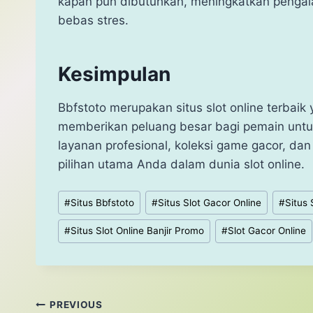
kapan pun dibutuhkan, meningkatkan penga
bebas stres.
Kesimpulan
Bbfstoto merupakan situs slot online terbaik
memberikan peluang besar bagi pemain untu
layanan profesional, koleksi game gacor, da
pilihan utama Anda dalam dunia slot online.
Post
#
Situs Bbfstoto
#
Situs Slot Gacor Online
#
Situs 
Tags:
#
Situs Slot Online Banjir Promo
#
Slot Gacor Online
Post
PREVIOUS