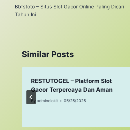
Bbfstoto – Situs Slot Gacor Online Paling Dicari
navigation
Tahun Ini
Similar Posts
RESTUTOGEL – Platform Slot
Gacor Terpercaya Dan Aman
By
adminclokit
05/25/2025