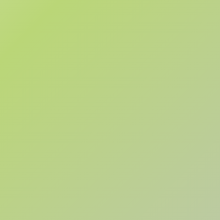
Tips Menang Besar Slot
Gemstones Gold Untuk Pemula
By
adminclokit
02/28/2026