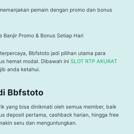
alu memanjakan pemain dengan promo dan bonus
erpercaya, Bbfstoto jadi pilihan utama para
gus hemat modal. Dibawah ini
SLOT RTP AKURAT
ib anda ketahui.
i Bbfstoto
k yang bisa dinikmati oleh semua member, baik
s deposit pertama, cashback harian, hingga free
makin seru dan menguntungkan.