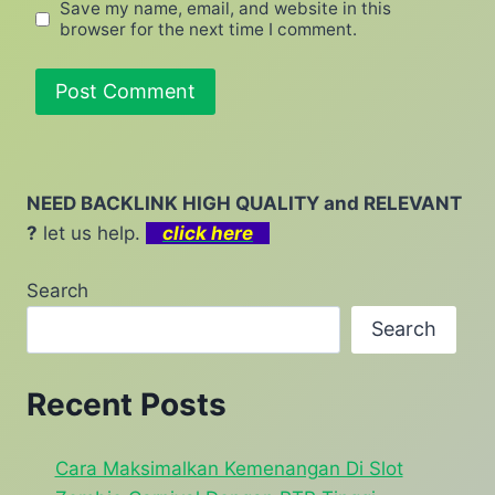
Save my name, email, and website in this
browser for the next time I comment.
NEED BACKLINK HIGH QUALITY and RELEVANT
?
let us help.
click here
Search
Search
Recent Posts
Cara Maksimalkan Kemenangan Di Slot