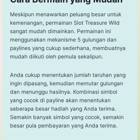
Meskipun menawarkan peluang besar untuk
kemenangan, permainan Slot Treasure Wild
sangat mudah dimainkan. Permainan ini
menggunakan mekanisme 5 gulungan dan
paylines yang cukup sederhana, membuatnya
mudah diikuti oleh pemula sekalipun.
Anda cukup menentukan jumlah taruhan yang
ingin dipasang, kemudian memutar gulungan
dan menunggu hasilnya. Kombinasi simbol
yang cocok di payline akan menentukan
seberapa besar hadiah yang Anda terima.
Semakin banyak simbol yang cocok, semakin
besar pula pembayaran yang Anda terima.