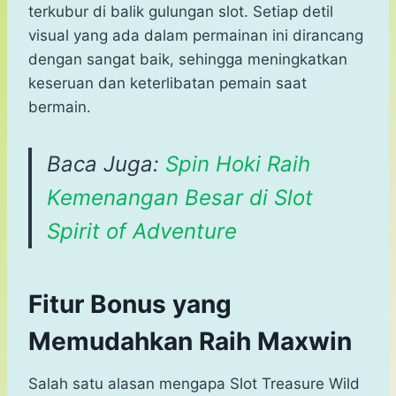
terkubur di balik gulungan slot. Setiap detil
visual yang ada dalam permainan ini dirancang
dengan sangat baik, sehingga meningkatkan
keseruan dan keterlibatan pemain saat
bermain.
Baca Juga:
Spin Hoki Raih
Kemenangan Besar di Slot
Spirit of Adventure
Fitur Bonus yang
Memudahkan Raih Maxwin
Salah satu alasan mengapa Slot Treasure Wild