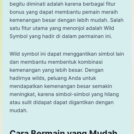
begitu diminati adalah karena berbagai fitur
bonus yang dapat membantu pemain meraih
kemenangan besar dengan lebih mudah. Salah
satu fitur utama yang menonjol adalah Wild
Symbol yang hadir di dalam permainan ini.
Wild symbol ini dapat menggantikan simbol lain
dan membantu membentuk kombinasi
kemenangan yang lebih besar. Dengan
hadirnya wilds, peluang Anda untuk
mendapatkan kemenangan besar semakin
meningkat, karena simbol-simbol yang hilang
atau sulit didapat dapat digantikan dengan
mudah.
Cara Bermain yang Mudah