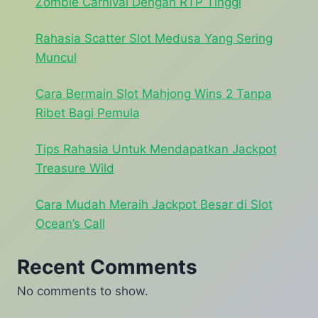
Zombie Carnival Dengan RTP Tinggi
Rahasia Scatter Slot Medusa Yang Sering
Muncul
Cara Bermain Slot Mahjong Wins 2 Tanpa
Ribet Bagi Pemula
Tips Rahasia Untuk Mendapatkan Jackpot
Treasure Wild
Cara Mudah Meraih Jackpot Besar di Slot
Ocean’s Call
Recent Comments
No comments to show.