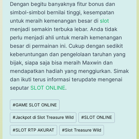
Dengan begitu banyaknya fitur bonus dan
simbol-simbol bernilai tinggi, kesempatan
untuk meraih kemenangan besar di
slot
menjadi semakin terbuka lebar. Anda tidak
perlu menjadi ahli untuk meraih kemenangan
besar di permainan ini. Cukup dengan sedikit
keberuntungan dan pengelolaan taruhan yang
bijak, siapa saja bisa meraih Maxwin dan
mendapatkan hadiah yang menggiurkan. Simak
dan ikuti terus informasi terupdate mengenai
seputar
SLOT ONLINE
.
Post
#
GAME SLOT ONLINE
Tags:
#
Jackpot di Slot Treasure Wild
#
SLOT ONLINE
#
SLOT RTP AKURAT
#
Slot Treasure Wild