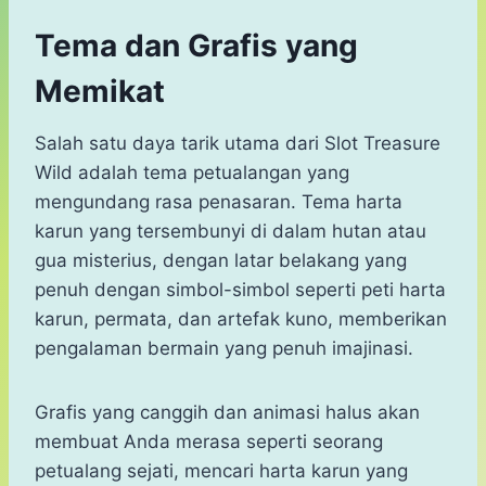
Tema dan Grafis yang
Memikat
Salah satu daya tarik utama dari Slot Treasure
Wild adalah tema petualangan yang
mengundang rasa penasaran. Tema harta
karun yang tersembunyi di dalam hutan atau
gua misterius, dengan latar belakang yang
penuh dengan simbol-simbol seperti peti harta
karun, permata, dan artefak kuno, memberikan
pengalaman bermain yang penuh imajinasi.
Grafis yang canggih dan animasi halus akan
membuat Anda merasa seperti seorang
petualang sejati, mencari harta karun yang