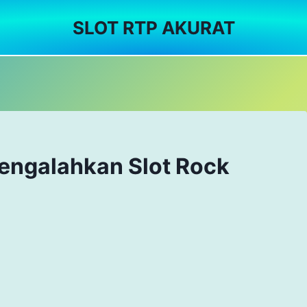
SLOT RTP AKURAT
Mengalahkan Slot Rock