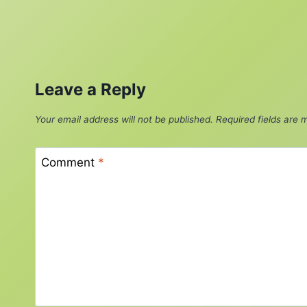
Leave a Reply
Your email address will not be published.
Required fields are
Comment
*