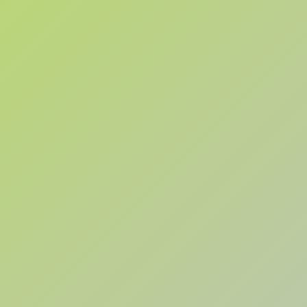
Teknik Jitu Dijamin Jackpot
Dalam Bermain Slot Gold Party
By
adminclokit
07/19/2025