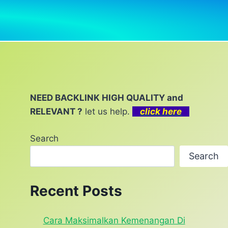
NEED BACKLINK HIGH QUALITY and
RELEVANT ?
let us help.
click here
Search
Search
Recent Posts
Cara Maksimalkan Kemenangan Di