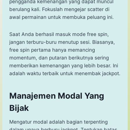
pengganda kemenangan yang dapat muncul
berulang kali. Fokuslah mengejar scatter di
awal permainan untuk membuka peluang ini.
Saat Anda berhasil masuk mode free spin,
jangan terburu-buru menutup sesi. Biasanya,
free spin pertama hanya memancing
momentum, dan putaran berikutnya sering
memberikan kemenangan yang lebih besar. Ini
adalah waktu terbaik untuk menembak jackpot.
Manajemen Modal Yang
Bijak
Mengatur modal adalah bagian terpenting
dalam upaya berburu jackpot. Tentukan batas