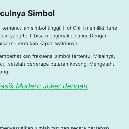
nculnya Simbol
kemunculan simbol tinggi. Hot Chilli memiliki ritme
in yang teliti bisa mengenali pola ini. Dengan
 bisa menentukan kapan waktunya.
emperhatikan frekuensi simbol tertentu. Misalnya,
cul setelah beberapa putaran kosong. Mengetahui
ang.
Klasik Modern Joker dengan
menyesuaikan jumlah taruhan secara bertahap