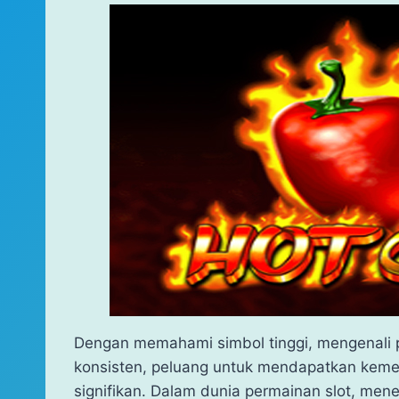
Dengan memahami simbol tinggi, mengenali p
konsisten, peluang untuk mendapatkan kem
signifikan. Dalam dunia permainan slot, men