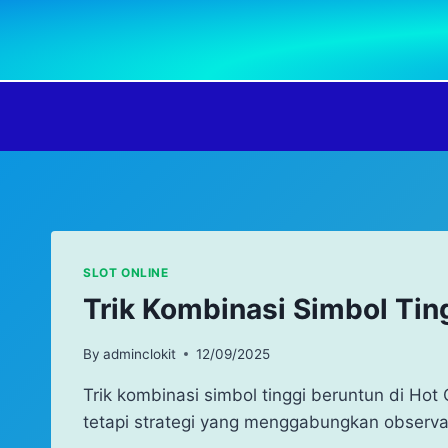
Skip
to
content
SLOT ONLINE
Trik Kombinasi Simbol Ting
By
adminclokit
12/09/2025
Trik kombinasi simbol tinggi beruntun di Hot
tetapi strategi yang menggabungkan observa