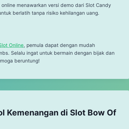
t online menawarkan versi demo dari Slot Candy
tuk berlatih tanpa risiko kehilangan uang.
Slot Online
, pemula dapat dengan mudah
bs. Selalu ingat untuk bermain dengan bijak dan
emoga beruntung!
ol Kemenangan di Slot Bow Of