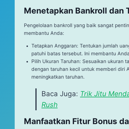
Menetapkan Bankroll dan 
Pengelolaan bankroll yang baik sangat pentin
membantu Anda:
Tetapkan Anggaran: Tentukan jumlah uan
patuhi batas tersebut. Ini membantu Anda
Pilih Ukuran Taruhan: Sesuaikan ukuran t
dengan taruhan kecil untuk memberi diri
meningkatkan taruhan.
Baca Juga:
Trik Jitu Mend
Rush
Manfaatkan Fitur Bonus da