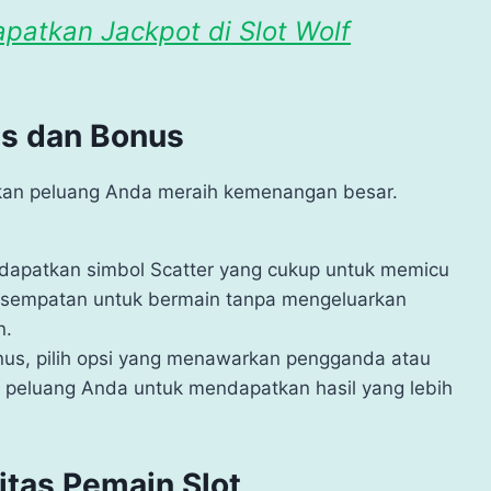
patkan Jackpot di Slot Wolf
ns dan Bonus
tkan peluang Anda meraih kemenangan besar.
:
ndapatkan simbol Scatter yang cukup untuk memicu
 kesempatan untuk bermain tanpa mengeluarkan
n.
onus, pilih opsi yang menawarkan pengganda atau
 peluang Anda untuk mendapatkan hasil yang lebih
tas Pemain Slot