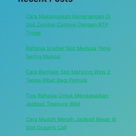
Cara Maksimalkan Kemenangan Di
Slot Zombie Carnival Dengan RTP
Tinggi
Rahasia Scatter Slot Medusa Yang
Sering Muncul
Cara Bermain Slot Mahjong Wins 2
Tanpa Ribet Bagi Pemula
Tips Rahasia Untuk Mendapatkan
Jackpot Treasure Wild
Cara Mudah Meraih Jackpot Besar di
Slot Ocean’s Call