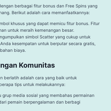
dengan berbagai fitur bonus dan Free Spins yang
ang. Berikut adalah cara memanfaatkannya:
imbol khusus yang dapat memicu fitur bonus. Fitur
ahan untuk meraih kemenangan besar.
ngumpulkan simbol Scatter yang cukup untuk
i Anda kesempatan untuk berputar secara gratis,
bahan biaya.
engan Komunitas
 berlatih adalah cara yang baik untuk
berapa tips untuk melakukannya:
u grup media sosial yang membahas permainan
s dari pemain berpengalaman dan berbagi