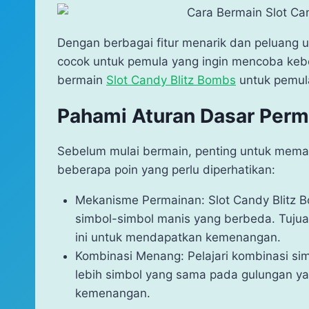
Dengan berbagai fitur menarik dan peluang 
cocok untuk pemula yang ingin mencoba keb
bermain
Slot Candy Blitz Bombs
untuk pemul
Pahami Aturan Dasar Perm
Sebelum mulai bermain, penting untuk memah
beberapa poin yang perlu diperhatikan:
Mekanisme Permainan: Slot Candy Blitz
simbol-simbol manis yang berbeda. Tuju
ini untuk mendapatkan kemenangan.
Kombinasi Menang: Pelajari kombinasi si
lebih simbol yang sama pada gulungan yan
kemenangan.