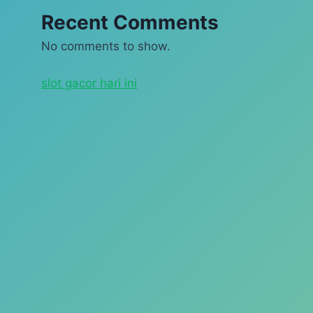
Recent Comments
No comments to show.
slot gacor hari ini