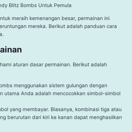
untuk meraih kemenangan besar, permainan ini
eruntungan mereka. Berikut adalah panduan cara
a.
ainan
ami aturan dasar permainan. Berikut adalah
 Bombs menggunakan sistem gulungan dengan
an utama Anda adalah mencocokkan simbol-simbol
mbol yang membayar. Biasanya, kombinasi tiga atau
g berurutan dari kiri ke kanan dapat menghasilkan