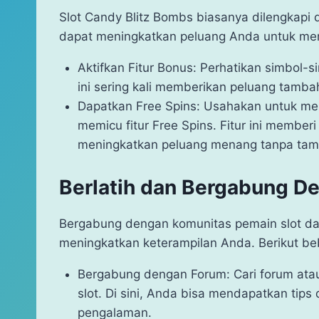
Slot Candy Blitz Bombs biasanya dilengkapi 
dapat meningkatkan peluang Anda untuk men
Aktifkan Fitur Bonus: Perhatikan simbol-s
ini sering kali memberikan peluang tamb
Dapatkan Free Spins: Usahakan untuk me
memicu fitur Free Spins. Fitur ini member
meningkatkan peluang menang tanpa tam
Berlatih dan Bergabung D
Bergabung dengan komunitas pemain slot dan
meningkatkan keterampilan Anda. Berikut be
Bergabung dengan Forum: Cari forum ata
slot. Di sini, Anda bisa mendapatkan tip
pengalaman.