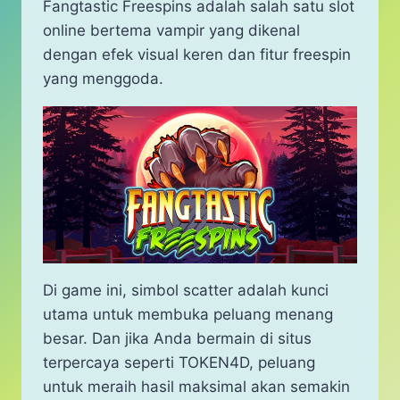
Fangtastic Freespins adalah salah satu slot
online bertema vampir yang dikenal
dengan efek visual keren dan fitur freespin
yang menggoda.
Di game ini, simbol scatter adalah kunci
utama untuk membuka peluang menang
besar. Dan jika Anda bermain di situs
terpercaya seperti TOKEN4D, peluang
untuk meraih hasil maksimal akan semakin