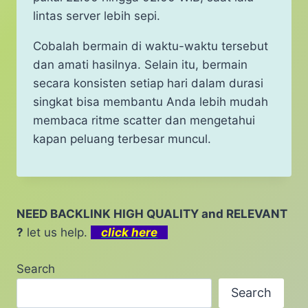
lintas server lebih sepi.
Cobalah bermain di waktu-waktu tersebut
dan amati hasilnya. Selain itu, bermain
secara konsisten setiap hari dalam durasi
singkat bisa membantu Anda lebih mudah
membaca ritme scatter dan mengetahui
kapan peluang terbesar muncul.
NEED BACKLINK HIGH QUALITY and RELEVANT
?
let us help.
click here
Search
Search