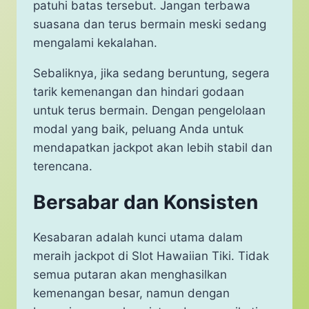
patuhi batas tersebut. Jangan terbawa
suasana dan terus bermain meski sedang
mengalami kekalahan.
Sebaliknya, jika sedang beruntung, segera
tarik kemenangan dan hindari godaan
untuk terus bermain. Dengan pengelolaan
modal yang baik, peluang Anda untuk
mendapatkan jackpot akan lebih stabil dan
terencana.
Bersabar dan Konsisten
Kesabaran adalah kunci utama dalam
meraih jackpot di Slot Hawaiian Tiki. Tidak
semua putaran akan menghasilkan
kemenangan besar, namun dengan