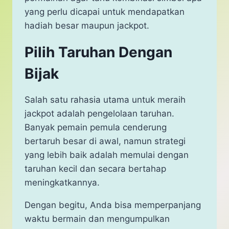
yang perlu dicapai untuk mendapatkan
hadiah besar maupun jackpot.
Pilih Taruhan Dengan
Bijak
Salah satu rahasia utama untuk meraih
jackpot adalah pengelolaan taruhan.
Banyak pemain pemula cenderung
bertaruh besar di awal, namun strategi
yang lebih baik adalah memulai dengan
taruhan kecil dan secara bertahap
meningkatkannya.
Dengan begitu, Anda bisa memperpanjang
waktu bermain dan mengumpulkan