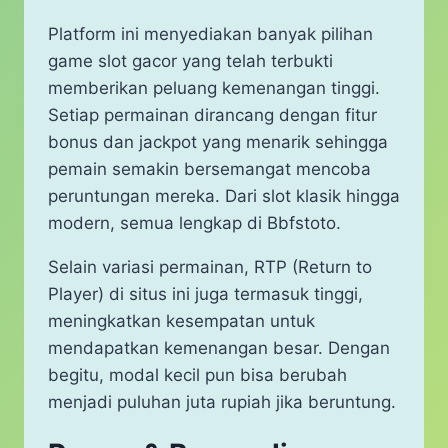
Platform ini menyediakan banyak pilihan
game slot gacor yang telah terbukti
memberikan peluang kemenangan tinggi.
Setiap permainan dirancang dengan fitur
bonus dan jackpot yang menarik sehingga
pemain semakin bersemangat mencoba
peruntungan mereka. Dari slot klasik hingga
modern, semua lengkap di Bbfstoto.
Selain variasi permainan, RTP (Return to
Player) di situs ini juga termasuk tinggi,
meningkatkan kesempatan untuk
mendapatkan kemenangan besar. Dengan
begitu, modal kecil pun bisa berubah
menjadi puluhan juta rupiah jika beruntung.