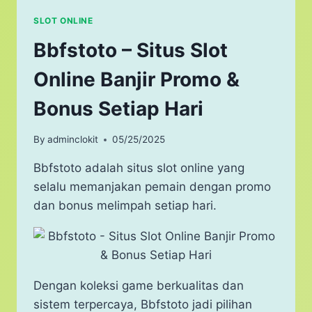
SLOT ONLINE
Bbfstoto – Situs Slot
Online Banjir Promo &
Bonus Setiap Hari
By
adminclokit
05/25/2025
Bbfstoto adalah situs slot online yang
selalu memanjakan pemain dengan promo
dan bonus melimpah setiap hari.
Dengan koleksi game berkualitas dan
sistem terpercaya, Bbfstoto jadi pilihan