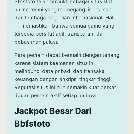
Bbfstoto telah terbukti sebagai situs slot
online resmi yang memegang lisensi sah
dari lembaga perjudian internasional. Hal
ini memastikan bahwa semua game yang
tersedia bersifat adil, transparan, dan
bebas manipulasi.
Para pemain dapat bermain dengan tenang
karena sistem keamanan situs ini
melindungi data pribadi dan transaksi
keuangan dengan enkripsi tingkat tinggi.
Reputasi situs ini pun semakin kuat berkat
ribuan pemain aktif setiap harinya.
Jackpot Besar Dari
Bbfstoto