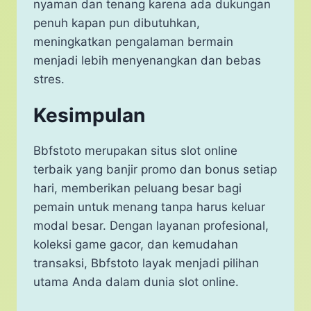
nyaman dan tenang karena ada dukungan
penuh kapan pun dibutuhkan,
meningkatkan pengalaman bermain
menjadi lebih menyenangkan dan bebas
stres.
Kesimpulan
Bbfstoto merupakan situs slot online
terbaik yang banjir promo dan bonus setiap
hari, memberikan peluang besar bagi
pemain untuk menang tanpa harus keluar
modal besar. Dengan layanan profesional,
koleksi game gacor, dan kemudahan
transaksi, Bbfstoto layak menjadi pilihan
utama Anda dalam dunia slot online.