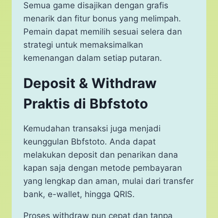
Semua game disajikan dengan grafis
menarik dan fitur bonus yang melimpah.
Pemain dapat memilih sesuai selera dan
strategi untuk memaksimalkan
kemenangan dalam setiap putaran.
Deposit & Withdraw
Praktis di Bbfstoto
Kemudahan transaksi juga menjadi
keunggulan Bbfstoto. Anda dapat
melakukan deposit dan penarikan dana
kapan saja dengan metode pembayaran
yang lengkap dan aman, mulai dari transfer
bank, e-wallet, hingga QRIS.
Proses withdraw pun cepat dan tanpa