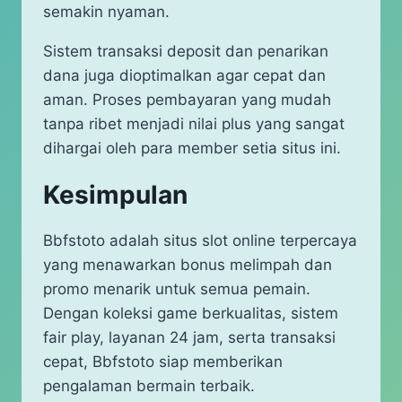
semakin nyaman.
Sistem transaksi deposit dan penarikan
dana juga dioptimalkan agar cepat dan
aman. Proses pembayaran yang mudah
tanpa ribet menjadi nilai plus yang sangat
dihargai oleh para member setia situs ini.
Kesimpulan
Bbfstoto adalah situs slot online terpercaya
yang menawarkan bonus melimpah dan
promo menarik untuk semua pemain.
Dengan koleksi game berkualitas, sistem
fair play, layanan 24 jam, serta transaksi
cepat, Bbfstoto siap memberikan
pengalaman bermain terbaik.