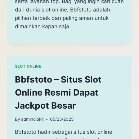
serta layanan top. Bagi yang ingin cari cuan
dari dunia slot online, Bbfstoto adalah
pilihan terbaik dan paling aman untuk
dimainkan kapan saja.
SLOT ONLINE
Bbfstoto – Situs Slot
Online Resmi Dapat
Jackpot Besar
By
adminclokit
05/25/2025
Bbfstoto hadir sebagai situs slot online