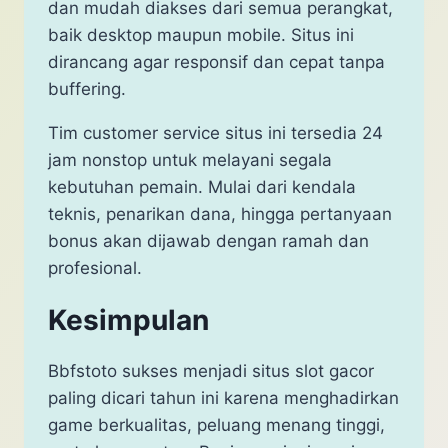
dan mudah diakses dari semua perangkat,
baik desktop maupun mobile. Situs ini
dirancang agar responsif dan cepat tanpa
buffering.
Tim customer service situs ini tersedia 24
jam nonstop untuk melayani segala
kebutuhan pemain. Mulai dari kendala
teknis, penarikan dana, hingga pertanyaan
bonus akan dijawab dengan ramah dan
profesional.
Kesimpulan
Bbfstoto sukses menjadi situs slot gacor
paling dicari tahun ini karena menghadirkan
game berkualitas, peluang menang tinggi,