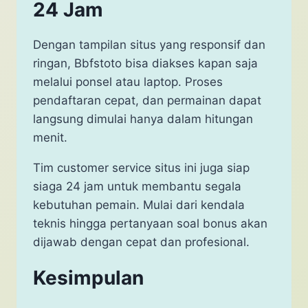
24 Jam
Dengan tampilan situs yang responsif dan
ringan, Bbfstoto bisa diakses kapan saja
melalui ponsel atau laptop. Proses
pendaftaran cepat, dan permainan dapat
langsung dimulai hanya dalam hitungan
menit.
Tim customer service situs ini juga siap
siaga 24 jam untuk membantu segala
kebutuhan pemain. Mulai dari kendala
teknis hingga pertanyaan soal bonus akan
dijawab dengan cepat dan profesional.
Kesimpulan