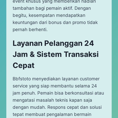
event khusus yang memberikan hadiah
tambahan bagi pemain aktif. Dengan
begitu, kesempatan mendapatkan
keuntungan dari bonus dan promo tidak
pernah berhenti.
Layanan Pelanggan 24
Jam & Sistem Transaksi
Cepat
Bbfstoto menyediakan layanan customer
service yang siap membantu selama 24
jam penuh. Pemain bisa berkonsultasi atau
mengatasi masalah teknis kapan saja
dengan mudah. Respons cepat dan solusi
tepat membuat pengalaman bermain