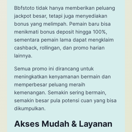
Bbfstoto tidak hanya memberikan peluang
jackpot besar, tetapi juga menyediakan
bonus yang melimpah. Pemain baru bisa
menikmati bonus deposit hingga 100%,
sementara pemain lama dapat mengklaim
cashback, rollingan, dan promo harian
lainnya.
Semua promo ini dirancang untuk
meningkatkan kenyamanan bermain dan
memperbesar peluang meraih
kemenangan. Semakin sering bermain,
semakin besar pula potensi cuan yang bisa
dikumpulkan.
Akses Mudah & Layanan