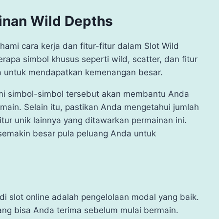
nan Wild Depths
mi cara kerja dan fitur-fitur dalam Slot Wild
apa simbol khusus seperti wild, scatter, dan fitur
a untuk mendapatkan kemenangan besar.
 simbol-simbol tersebut akan membantu Anda
ain. Selain itu, pastikan Anda mengetahui jumlah
-fitur unik lainnya yang ditawarkan permainan ini.
makin besar pula peluang Anda untuk
i slot online adalah pengelolaan modal yang baik.
ng bisa Anda terima sebelum mulai bermain.