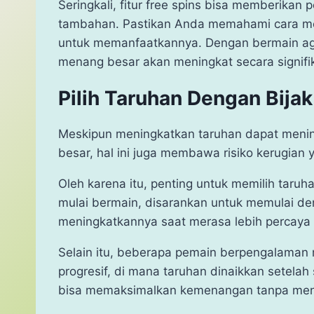
Seringkali, fitur free spins bisa memberika
tambahan. Pastikan Anda memahami cara mem
untuk memanfaatkannya. Dengan bermain agres
menang besar akan meningkat secara signifi
Pilih Taruhan Dengan Bijak
Meskipun meningkatkan taruhan dapat men
besar, hal ini juga membawa risiko kerugian y
Oleh karena itu, penting untuk memilih taru
mulai bermain, disarankan untuk memulai de
meningkatkannya saat merasa lebih percaya d
Selain itu, beberapa pemain berpengalaman
progresif, di mana taruhan dinaikkan setelah
bisa memaksimalkan kemenangan tanpa menga