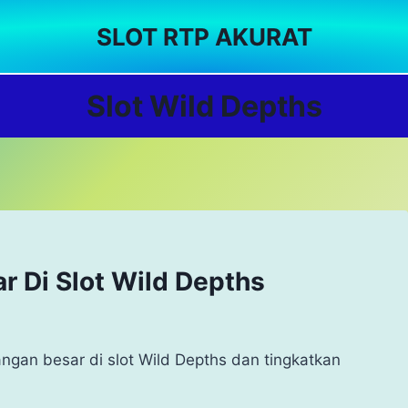
SLOT RTP AKURAT
Slot Wild Depths
r Di Slot Wild Depths
nangan besar di slot Wild Depths dan tingkatkan