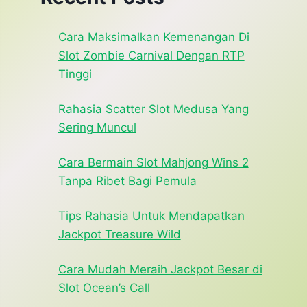
Cara Maksimalkan Kemenangan Di
Slot Zombie Carnival Dengan RTP
Tinggi
Rahasia Scatter Slot Medusa Yang
Sering Muncul
Cara Bermain Slot Mahjong Wins 2
Tanpa Ribet Bagi Pemula
Tips Rahasia Untuk Mendapatkan
Jackpot Treasure Wild
Cara Mudah Meraih Jackpot Besar di
Slot Ocean’s Call