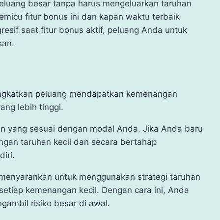
n peluang besar tanpa harus mengeluarkan taruhan
icu fitur bonus ini dan kapan waktu terbaik
if saat fitur bonus aktif, peluang Anda untuk
kan.
ingkatkan peluang mendapatkan kemenangan
ang lebih tinggi.
han yang sesuai dengan modal Anda. Jika Anda baru
ngan taruhan kecil dan secara bertahap
iri.
 menyarankan untuk menggunakan strategi taruhan
 setiap kemenangan kecil. Dengan cara ini, Anda
mbil risiko besar di awal.