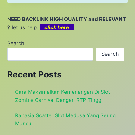
NEED BACKLINK HIGH QUALITY and RELEVANT
?
let us help.
click here
Search
Search
Recent Posts
Cara Maksimalkan Kemenangan Di Slot
Zombie Carnival Dengan RTP Tinggi
Rahasia Scatter Slot Medusa Yang Sering
Muncul