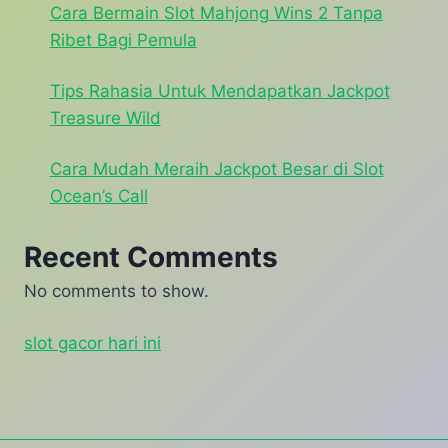
Cara Bermain Slot Mahjong Wins 2 Tanpa
Ribet Bagi Pemula
Tips Rahasia Untuk Mendapatkan Jackpot
Treasure Wild
Cara Mudah Meraih Jackpot Besar di Slot
Ocean’s Call
Recent Comments
No comments to show.
slot gacor hari ini