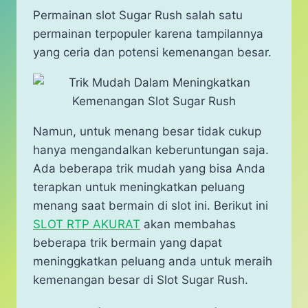
Permainan slot Sugar Rush salah satu
permainan terpopuler karena tampilannya
yang ceria dan potensi kemenangan besar.
Namun, untuk menang besar tidak cukup
hanya mengandalkan keberuntungan saja.
Ada beberapa trik mudah yang bisa Anda
terapkan untuk meningkatkan peluang
menang saat bermain di slot ini. Berikut ini
SLOT RTP AKURAT
akan membahas
beberapa trik bermain yang dapat
meninggkatkan peluang anda untuk meraih
kemenangan besar di Slot Sugar Rush.