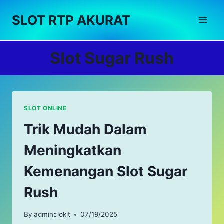
Skip
SLOT RTP AKURAT
to
content
Slot Sugar Rush
SLOT ONLINE
Trik Mudah Dalam
Meningkatkan
Kemenangan Slot Sugar
Rush
By
adminclokit
07/19/2025