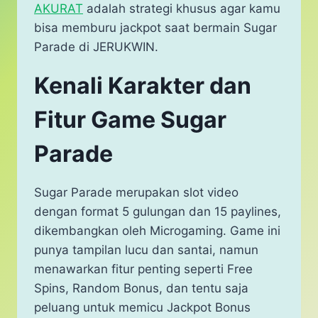
AKURAT
adalah strategi khusus agar kamu
bisa memburu jackpot saat bermain Sugar
Parade di JERUKWIN.
Kenali Karakter dan
Fitur Game Sugar
Parade
Sugar Parade merupakan slot video
dengan format 5 gulungan dan 15 paylines,
dikembangkan oleh Microgaming. Game ini
punya tampilan lucu dan santai, namun
menawarkan fitur penting seperti Free
Spins, Random Bonus, dan tentu saja
peluang untuk memicu Jackpot Bonus