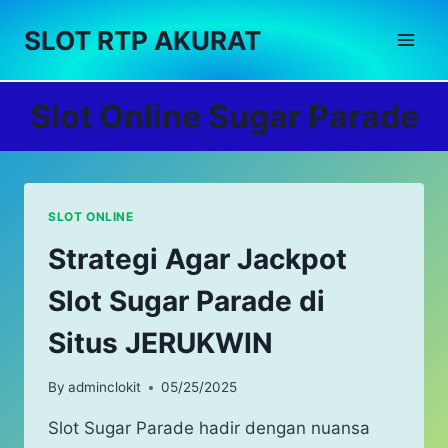
Skip
SLOT RTP AKURAT
to
content
Slot Online Sugar Parade
SLOT ONLINE
Strategi Agar Jackpot
Slot Sugar Parade di
Situs JERUKWIN
By
adminclokit
05/25/2025
Slot Sugar Parade hadir dengan nuansa