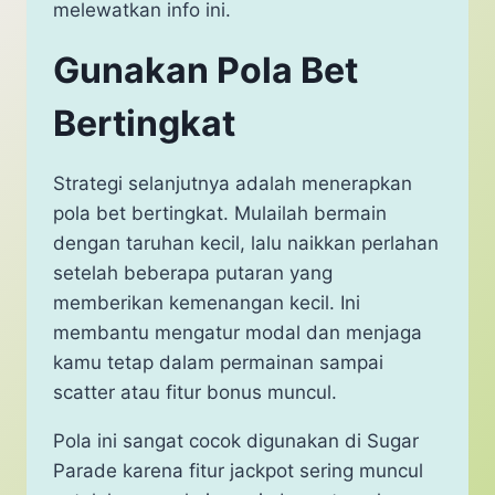
melewatkan info ini.
Gunakan Pola Bet
Bertingkat
Strategi selanjutnya adalah menerapkan
pola bet bertingkat. Mulailah bermain
dengan taruhan kecil, lalu naikkan perlahan
setelah beberapa putaran yang
memberikan kemenangan kecil. Ini
membantu mengatur modal dan menjaga
kamu tetap dalam permainan sampai
scatter atau fitur bonus muncul.
Pola ini sangat cocok digunakan di Sugar
Parade karena fitur jackpot sering muncul