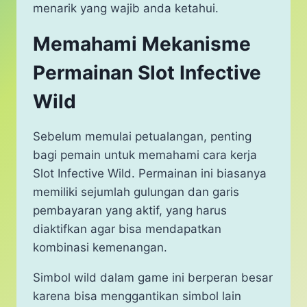
menarik yang wajib anda ketahui.
Memahami Mekanisme
Permainan Slot Infective
Wild
Sebelum memulai petualangan, penting
bagi pemain untuk memahami cara kerja
Slot Infective Wild. Permainan ini biasanya
memiliki sejumlah gulungan dan garis
pembayaran yang aktif, yang harus
diaktifkan agar bisa mendapatkan
kombinasi kemenangan.
Simbol wild dalam game ini berperan besar
karena bisa menggantikan simbol lain