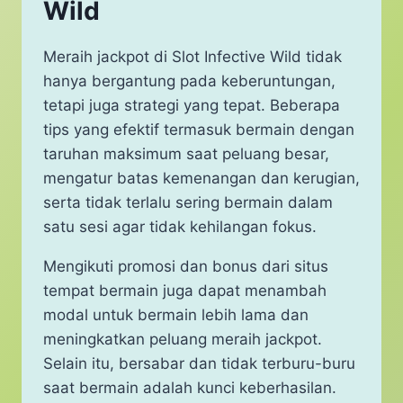
Wild
Meraih jackpot di Slot Infective Wild tidak
hanya bergantung pada keberuntungan,
tetapi juga strategi yang tepat. Beberapa
tips yang efektif termasuk bermain dengan
taruhan maksimum saat peluang besar,
mengatur batas kemenangan dan kerugian,
serta tidak terlalu sering bermain dalam
satu sesi agar tidak kehilangan fokus.
Mengikuti promosi dan bonus dari situs
tempat bermain juga dapat menambah
modal untuk bermain lebih lama dan
meningkatkan peluang meraih jackpot.
Selain itu, bersabar dan tidak terburu-buru
saat bermain adalah kunci keberhasilan.