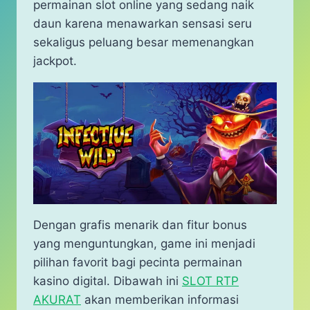
permainan slot online yang sedang naik
daun karena menawarkan sensasi seru
sekaligus peluang besar memenangkan
jackpot.
Dengan grafis menarik dan fitur bonus
yang menguntungkan, game ini menjadi
pilihan favorit bagi pecinta permainan
kasino digital. Dibawah ini
SLOT RTP
AKURAT
akan memberikan informasi