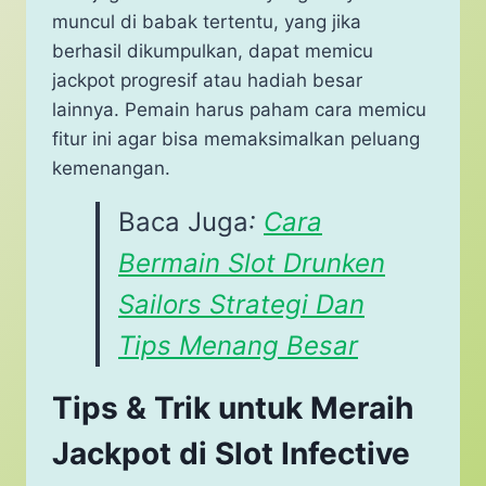
muncul di babak tertentu, yang jika
berhasil dikumpulkan, dapat memicu
jackpot progresif atau hadiah besar
lainnya. Pemain harus paham cara memicu
fitur ini agar bisa memaksimalkan peluang
kemenangan.
Baca Juga
:
Cara
Bermain Slot Drunken
Sailors Strategi Dan
Tips Menang Besar
Tips & Trik untuk Meraih
Jackpot di Slot Infective