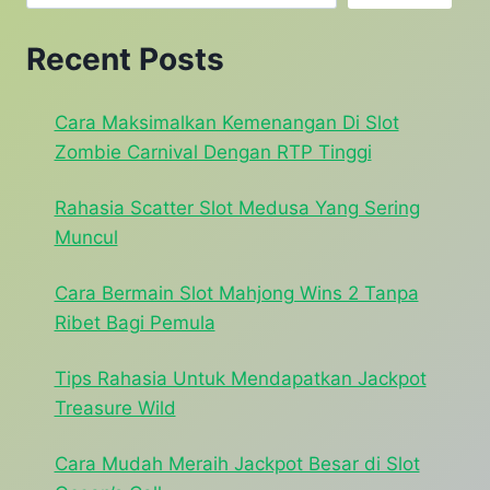
Recent Posts
Cara Maksimalkan Kemenangan Di Slot
Zombie Carnival Dengan RTP Tinggi
Rahasia Scatter Slot Medusa Yang Sering
Muncul
Cara Bermain Slot Mahjong Wins 2 Tanpa
Ribet Bagi Pemula
Tips Rahasia Untuk Mendapatkan Jackpot
Treasure Wild
Cara Mudah Meraih Jackpot Besar di Slot