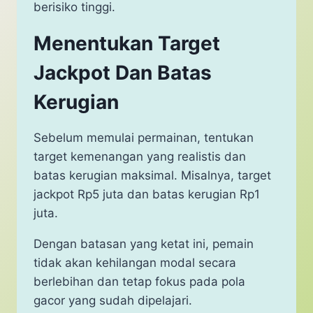
berisiko tinggi.
Menentukan Target
Jackpot Dan Batas
Kerugian
Sebelum memulai permainan, tentukan
target kemenangan yang realistis dan
batas kerugian maksimal. Misalnya, target
jackpot Rp5 juta dan batas kerugian Rp1
juta.
Dengan batasan yang ketat ini, pemain
tidak akan kehilangan modal secara
berlebihan dan tetap fokus pada pola
gacor yang sudah dipelajari.