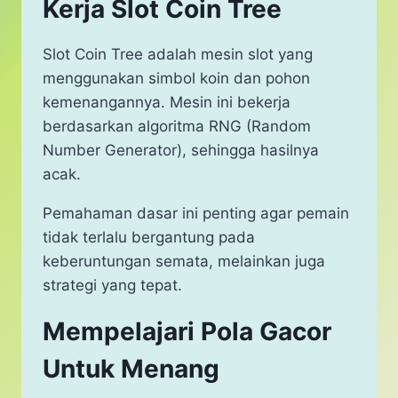
Kerja Slot Coin Tree
Slot Coin Tree adalah mesin slot yang
menggunakan simbol koin dan pohon
kemenangannya. Mesin ini bekerja
berdasarkan algoritma RNG (Random
Number Generator), sehingga hasilnya
acak.
Pemahaman dasar ini penting agar pemain
tidak terlalu bergantung pada
keberuntungan semata, melainkan juga
strategi yang tepat.
Mempelajari Pola Gacor
Untuk Menang