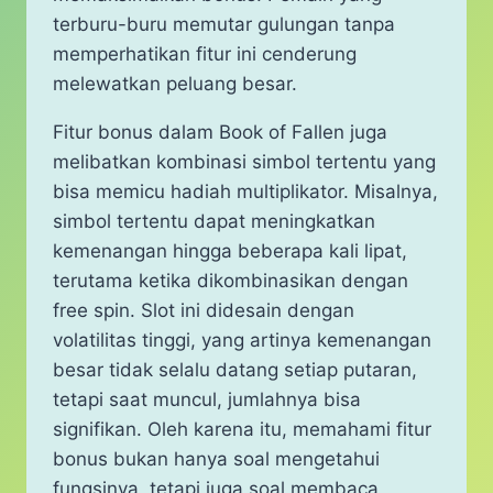
terburu-buru memutar gulungan tanpa
memperhatikan fitur ini cenderung
melewatkan peluang besar.
Fitur bonus dalam Book of Fallen juga
melibatkan kombinasi simbol tertentu yang
bisa memicu hadiah multiplikator. Misalnya,
simbol tertentu dapat meningkatkan
kemenangan hingga beberapa kali lipat,
terutama ketika dikombinasikan dengan
free spin. Slot ini didesain dengan
volatilitas tinggi, yang artinya kemenangan
besar tidak selalu datang setiap putaran,
tetapi saat muncul, jumlahnya bisa
signifikan. Oleh karena itu, memahami fitur
bonus bukan hanya soal mengetahui
fungsinya, tetapi juga soal membaca