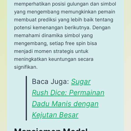
memperhatikan posisi gulungan dan simbol
yang mengembang memungkinkan pemain
membuat prediksi yang lebih baik tentang
potensi kemenangan berikutnya. Dengan
memahami dinamika simbol yang
mengembang, setiap free spin bisa
menjadi momen strategis untuk
meningkatkan keuntungan secara
signifikan.
Baca Juga:
Sugar
Rush Dice: Permainan
Dadu Manis dengan
Kejutan Besar