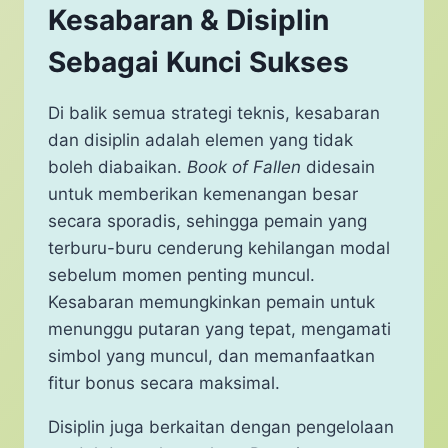
Kesabaran & Disiplin
Sebagai Kunci Sukses
Di balik semua strategi teknis, kesabaran
dan disiplin adalah elemen yang tidak
boleh diabaikan.
Book of Fallen
didesain
untuk memberikan kemenangan besar
secara sporadis, sehingga pemain yang
terburu-buru cenderung kehilangan modal
sebelum momen penting muncul.
Kesabaran memungkinkan pemain untuk
menunggu putaran yang tepat, mengamati
simbol yang muncul, dan memanfaatkan
fitur bonus secara maksimal.
Disiplin juga berkaitan dengan pengelolaan