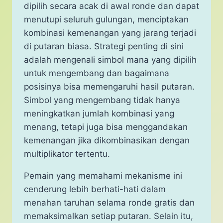
dipilih secara acak di awal ronde dan dapat
menutupi seluruh gulungan, menciptakan
kombinasi kemenangan yang jarang terjadi
di putaran biasa. Strategi penting di sini
adalah mengenali simbol mana yang dipilih
untuk mengembang dan bagaimana
posisinya bisa memengaruhi hasil putaran.
Simbol yang mengembang tidak hanya
meningkatkan jumlah kombinasi yang
menang, tetapi juga bisa menggandakan
kemenangan jika dikombinasikan dengan
multiplikator tertentu.
Pemain yang memahami mekanisme ini
cenderung lebih berhati-hati dalam
menahan taruhan selama ronde gratis dan
memaksimalkan setiap putaran. Selain itu,