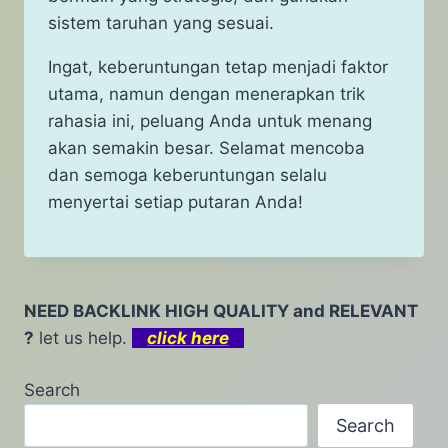
sistem taruhan yang sesuai.
Ingat, keberuntungan tetap menjadi faktor
utama, namun dengan menerapkan trik
rahasia ini, peluang Anda untuk menang
akan semakin besar. Selamat mencoba
dan semoga keberuntungan selalu
menyertai setiap putaran Anda!
NEED BACKLINK HIGH QUALITY and RELEVANT
?
let us help.
click here
Search
Search