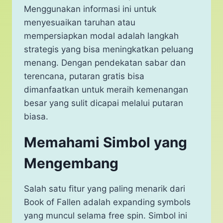
Menggunakan informasi ini untuk
menyesuaikan taruhan atau
mempersiapkan modal adalah langkah
strategis yang bisa meningkatkan peluang
menang. Dengan pendekatan sabar dan
terencana, putaran gratis bisa
dimanfaatkan untuk meraih kemenangan
besar yang sulit dicapai melalui putaran
biasa.
Memahami Simbol yang
Mengembang
Salah satu fitur yang paling menarik dari
Book of Fallen adalah expanding symbols
yang muncul selama free spin. Simbol ini