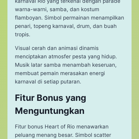
karnaval Rio yang terkenal dengan parade
warna-warni, samba, dan kostum
flamboyan. Simbol permainan menampilkan
penari, topeng karnaval, drum, dan buah
tropis.
Visual cerah dan animasi dinamis
menciptakan atmosfer pesta yang hidup.
Musik latar samba menambah keseruan,
membuat pemain merasakan energi
karnaval di setiap putaran.
Fitur Bonus yang
Menguntungkan
Fitur bonus Heart of Rio menawarkan
peluang menang besar. Simbol scatter