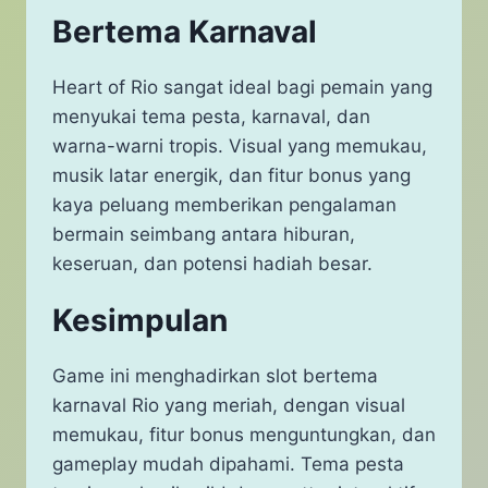
Bertema Karnaval
Heart of Rio sangat ideal bagi pemain yang
menyukai tema pesta, karnaval, dan
warna-warni tropis. Visual yang memukau,
musik latar energik, dan fitur bonus yang
kaya peluang memberikan pengalaman
bermain seimbang antara hiburan,
keseruan, dan potensi hadiah besar.
Kesimpulan
Game ini menghadirkan slot bertema
karnaval Rio yang meriah, dengan visual
memukau, fitur bonus menguntungkan, dan
gameplay mudah dipahami. Tema pesta