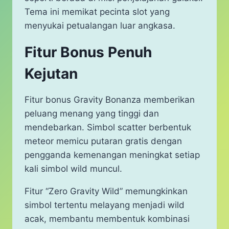
Tema ini memikat pecinta slot yang
menyukai petualangan luar angkasa.
Fitur Bonus Penuh
Kejutan
Fitur bonus Gravity Bonanza memberikan
peluang menang yang tinggi dan
mendebarkan. Simbol scatter berbentuk
meteor memicu putaran gratis dengan
pengganda kemenangan meningkat setiap
kali simbol wild muncul.
Fitur “Zero Gravity Wild” memungkinkan
simbol tertentu melayang menjadi wild
acak, membantu membentuk kombinasi