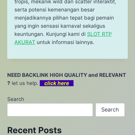
tropis, mekanik wild dan scatter interaktif,
serta potensi kemenangan besar
menjadikannya pilihan tepat bagi pemain
yang ingin sensasi karnaval sekaligus
keuntungan. Kunjungi kami di
SLOT RTP
AKURAT
untuk informasi lainnya.
NEED BACKLINK HIGH QUALITY and RELEVANT
?
let us help.
click here
Search
Search
Recent Posts