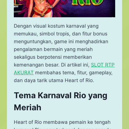
Dengan visual kostum karnaval yang
memukau, simbol tropis, dan fitur bonus
menguntungkan, game ini menghadirkan
pengalaman bermain yang meriah
sekaligus berpotensi memberikan
kemenangan besar. Di artikel ini,
SLOT RTP
AKURAT
membahas tema, fitur, gameplay,
dan daya tarik utama Heart of Rio.
Tema Karnaval Rio yang
Meriah
Heart of Rio membawa pemain ke tengah