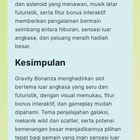
dan asteroid yang menawan, musik latar
futuristik, serta fitur bonus interaktif
memberikan pengalaman bermain
seimbang antara hiburan, sensasi luar
angkasa, dan peluang meraih hadiah
besar.
Kesimpulan
Gravity Bonanza menghadirkan slot
bertema luar angkasa yang seru dan
futuristik, dengan visual memukau, fitur
bonus interaktif, dan gameplay mudah
dipahami. Tema penjelajahan galaksi,
mekanik wild dan scatter, serta potensi
kemenangan besar menjadikannya pilihan
tepat bagi pemain yang ingin sensasi luar