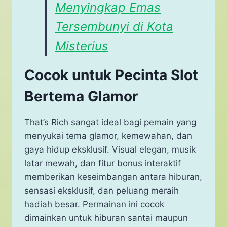
Menyingkap Emas
Tersembunyi di Kota
Misterius
Cocok untuk Pecinta Slot
Bertema Glamor
That’s Rich sangat ideal bagi pemain yang
menyukai tema glamor, kemewahan, dan
gaya hidup eksklusif. Visual elegan, musik
latar mewah, dan fitur bonus interaktif
memberikan keseimbangan antara hiburan,
sensasi eksklusif, dan peluang meraih
hadiah besar. Permainan ini cocok
dimainkan untuk hiburan santai maupun