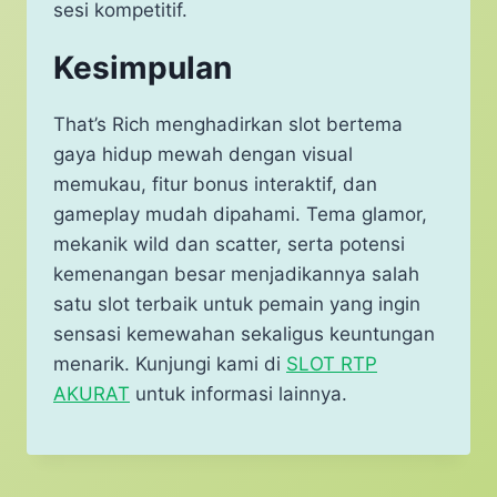
sesi kompetitif.
Kesimpulan
That’s Rich menghadirkan slot bertema
gaya hidup mewah dengan visual
memukau, fitur bonus interaktif, dan
gameplay mudah dipahami. Tema glamor,
mekanik wild dan scatter, serta potensi
kemenangan besar menjadikannya salah
satu slot terbaik untuk pemain yang ingin
sensasi kemewahan sekaligus keuntungan
menarik. Kunjungi kami di
SLOT RTP
AKURAT
untuk informasi lainnya.