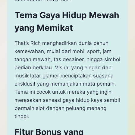
Tema Gaya Hidup Mewah
yang Memikat
That’s Rich menghadirkan dunia penuh
kemewahan, mulai dari mobil sport, jam
tangan mewah, tas desainer, hingga simbol
berlian berkilau. Visual yang elegan dan
musik latar glamor menciptakan suasana
eksklusif yang memanjakan mata pemain.
Tema ini cocok untuk mereka yang ingin
merasakan sensasi gaya hidup kaya sambil
bermain slot dengan peluang menang
tinggi.
Fitur Bonus yang