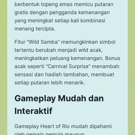
berbentuk topeng emas memicu putaran
gratis dengan pengganda kemenangan
yang meningkat setiap kali kombinasi
menang tercipta.
Fitur “Wild Samba” memungkinkan simbol
tertentu berubah menjadi wild acak,
meningkatkan peluang kemenangan. Bonus
acak seperti “Carnival Surprise” menambah
sensasi dan hadiah tambahan, membuat
setiap putaran lebih menarik.
Gameplay Mudah dan
Interaktif
Gameplay Heart of Rio mudah dipahami
oleh pemain pemula maupun