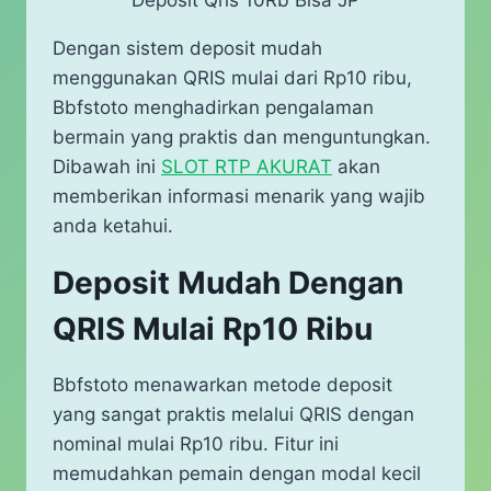
Dengan sistem deposit mudah
menggunakan QRIS mulai dari Rp10 ribu,
Bbfstoto menghadirkan pengalaman
bermain yang praktis dan menguntungkan.
Dibawah ini
SLOT RTP AKURAT
akan
memberikan informasi menarik yang wajib
anda ketahui.
Deposit Mudah Dengan
QRIS Mulai Rp10 Ribu
Bbfstoto menawarkan metode deposit
yang sangat praktis melalui QRIS dengan
nominal mulai Rp10 ribu. Fitur ini
memudahkan pemain dengan modal kecil