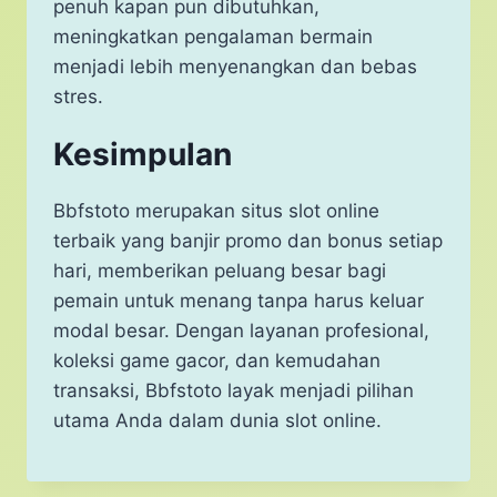
penuh kapan pun dibutuhkan,
meningkatkan pengalaman bermain
menjadi lebih menyenangkan dan bebas
stres.
Kesimpulan
Bbfstoto merupakan situs slot online
terbaik yang banjir promo dan bonus setiap
hari, memberikan peluang besar bagi
pemain untuk menang tanpa harus keluar
modal besar. Dengan layanan profesional,
koleksi game gacor, dan kemudahan
transaksi, Bbfstoto layak menjadi pilihan
utama Anda dalam dunia slot online.