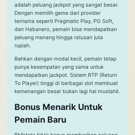
adalah peluang jackpot yang sangat besar.
Dengan memilih game dari provider
ternama seperti Pragmatic Play, PG Soft,
dan Habanero, pemain bisa mendapatkan
peluang menang hingga ratusan juta
rupiah.
Bahkan dengan modal kecil, pemain tetap
punya kesempatan yang sama untuk
mendapatkan jackpot. Sistem RTP (Return
To Player) tinggi di berbagai slot membuat
kemenangan besar bukan lagi hal mustahil.
Bonus Menarik Untuk
Pemain Baru