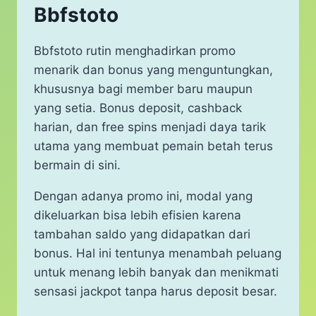
Bbfstoto
Bbfstoto rutin menghadirkan promo
menarik dan bonus yang menguntungkan,
khususnya bagi member baru maupun
yang setia. Bonus deposit, cashback
harian, dan free spins menjadi daya tarik
utama yang membuat pemain betah terus
bermain di sini.
Dengan adanya promo ini, modal yang
dikeluarkan bisa lebih efisien karena
tambahan saldo yang didapatkan dari
bonus. Hal ini tentunya menambah peluang
untuk menang lebih banyak dan menikmati
sensasi jackpot tanpa harus deposit besar.