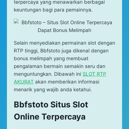
terpercaya yang menawarkan berbagai
keuntungan bagi para pemainnya.
Selain menyediakan permainan slot dengan
RTP tinggi, Bbfstoto juga dikenal dengan
bonus melimpah yang membuat
pengalaman bermain semakin seru dan
menguntungkan. Dibawah ini
SLOT RTP
AKURAT
akan memberikan informasi
menarik yang wajib anda ketahui.
Bbfstoto Situs Slot
Online Terpercaya