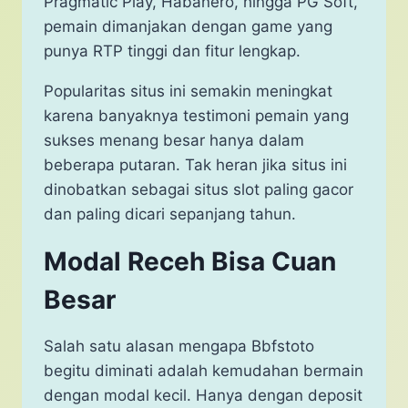
Pragmatic Play, Habanero, hingga PG Soft,
pemain dimanjakan dengan game yang
punya RTP tinggi dan fitur lengkap.
Popularitas situs ini semakin meningkat
karena banyaknya testimoni pemain yang
sukses menang besar hanya dalam
beberapa putaran. Tak heran jika situs ini
dinobatkan sebagai situs slot paling gacor
dan paling dicari sepanjang tahun.
Modal Receh Bisa Cuan
Besar
Salah satu alasan mengapa Bbfstoto
begitu diminati adalah kemudahan bermain
dengan modal kecil. Hanya dengan deposit