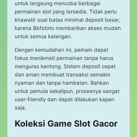
untuk langsung mencoba berbagai
permainan slot yang tersedia. Tidak perlu
khawatir soal batas minimal deposit besar,
karena Bbfstoto memberikan akses mudah
untuk semua kalangan.
Dengan kemudahan ini, pemain dapat
fokus menikmati permainan tanpa harus
menguras kantong. Sistem deposit cepat
dan aman membuat transaksi semakin
nyaman dan tanpa hambatan. Bahkan
untuk pemula sekalipun, prosesnya sangat
user-friendly dan dapat dilakukan kapan
saja.
Koleksi Game Slot Gacor