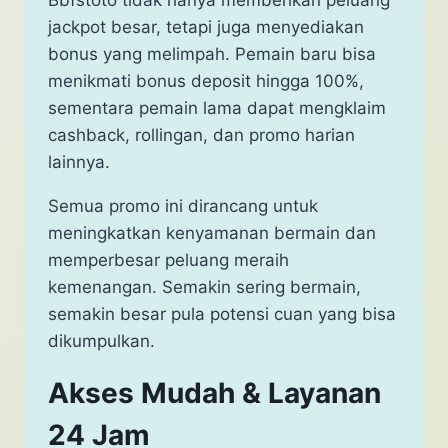
Bbfstoto tidak hanya memberikan peluang
jackpot besar, tetapi juga menyediakan
bonus yang melimpah. Pemain baru bisa
menikmati bonus deposit hingga 100%,
sementara pemain lama dapat mengklaim
cashback, rollingan, dan promo harian
lainnya.
Semua promo ini dirancang untuk
meningkatkan kenyamanan bermain dan
memperbesar peluang meraih
kemenangan. Semakin sering bermain,
semakin besar pula potensi cuan yang bisa
dikumpulkan.
Akses Mudah & Layanan
24 Jam