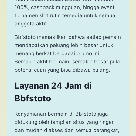
100%, cashback mingguan, hingga event
turnamen slot rutin tersedia untuk semua
anggota aktif.
Bbfstoto memastikan bahwa setiap pemain
mendapatkan peluang lebih besar untuk
menang berkat berbagai promo ini.
Semakin aktif bermain, semakin besar pula
potensi cuan yang bisa dibawa pulang.
Layanan 24 Jam di
Bbfstoto
Kenyamanan bermain di Bbfstoto juga
didukung oleh tampilan situs yang ringan
dan mudah diakses dari semua perangkat,