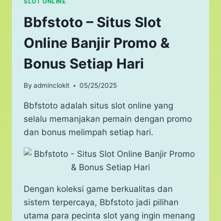
SLOT ONLINE
Bbfstoto – Situs Slot
Online Banjir Promo &
Bonus Setiap Hari
By
adminclokit
05/25/2025
Bbfstoto adalah situs slot online yang
selalu memanjakan pemain dengan promo
dan bonus melimpah setiap hari.
Dengan koleksi game berkualitas dan
sistem terpercaya, Bbfstoto jadi pilihan
utama para pecinta slot yang ingin menang