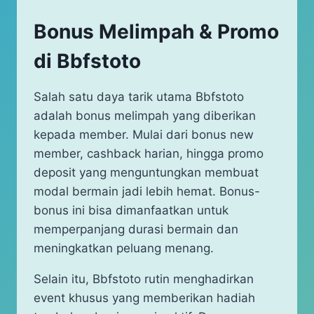
Bonus Melimpah & Promo
di Bbfstoto
Salah satu daya tarik utama Bbfstoto
adalah bonus melimpah yang diberikan
kepada member. Mulai dari bonus new
member, cashback harian, hingga promo
deposit yang menguntungkan membuat
modal bermain jadi lebih hemat. Bonus-
bonus ini bisa dimanfaatkan untuk
memperpanjang durasi bermain dan
meningkatkan peluang menang.
Selain itu, Bbfstoto rutin menghadirkan
event khusus yang memberikan hadiah