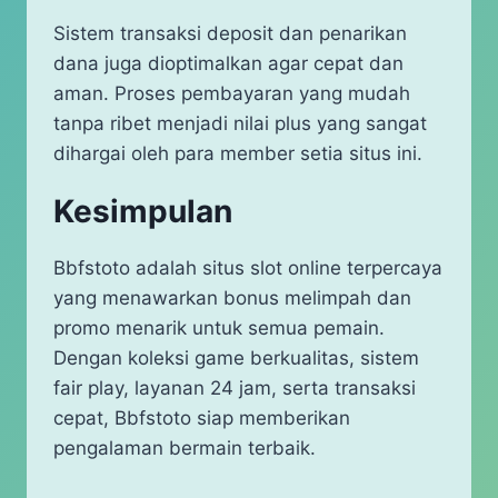
Sistem transaksi deposit dan penarikan
dana juga dioptimalkan agar cepat dan
aman. Proses pembayaran yang mudah
tanpa ribet menjadi nilai plus yang sangat
dihargai oleh para member setia situs ini.
Kesimpulan
Bbfstoto adalah situs slot online terpercaya
yang menawarkan bonus melimpah dan
promo menarik untuk semua pemain.
Dengan koleksi game berkualitas, sistem
fair play, layanan 24 jam, serta transaksi
cepat, Bbfstoto siap memberikan
pengalaman bermain terbaik.