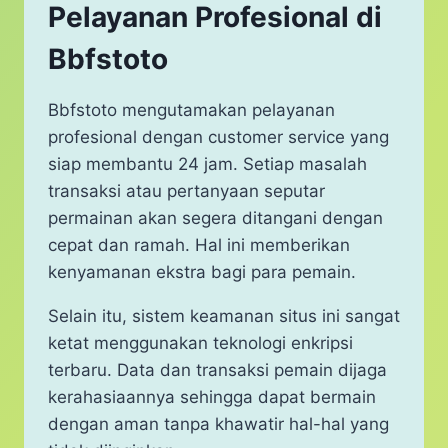
Pelayanan Profesional di
Bbfstoto
Bbfstoto mengutamakan pelayanan
profesional dengan customer service yang
siap membantu 24 jam. Setiap masalah
transaksi atau pertanyaan seputar
permainan akan segera ditangani dengan
cepat dan ramah. Hal ini memberikan
kenyamanan ekstra bagi para pemain.
Selain itu, sistem keamanan situs ini sangat
ketat menggunakan teknologi enkripsi
terbaru. Data dan transaksi pemain dijaga
kerahasiaannya sehingga dapat bermain
dengan aman tanpa khawatir hal-hal yang