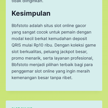
tidak diinginkan.
Kesimpulan
Bbfstoto adalah situs slot online gacor
yang sangat cocok untuk pemain dengan
modal kecil berkat kemudahan deposit
QRIS mulai Rp10 ribu. Dengan koleksi game
slot berkualitas, peluang jackpot besar,
promo menarik, serta layanan profesional,
Bbfstoto menjadi pilihan terbaik bagi para
penggemar slot online yang ingin meraih
kemenangan besar tanpa ribet.